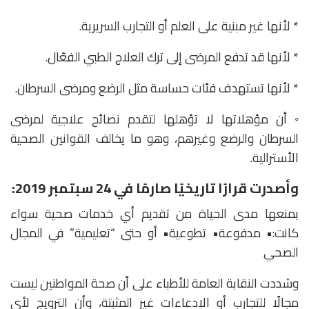
* لأنها غير مبنية على العلم أو التجارب السريرية.
* لأنها قد تدفع المرضى إلى ترك العلاج الطبي الفعّال.
* لأنها تستهدف فئات حساسة مثل الرضع ومرضى السرطان.
◦ أن مؤهلاتها لا تؤهلها لتقدم نصائح علاجية لمرضى
السرطان والرضع وغيرهم، وهو ما يخالف القوانين الصحية
الأسترالية.
وأصدرت قرارًا تاريخيًا صارمًا في 24 سبتمبر 2019:
بمنعها مدى الحياة من تقديم أي خدمات صحية سواء
كانت:• مدفوعة• تطوعية• أو حتى “تعليمية” في المجال
الصحي
وشددت النقابة العامة للأطباء على أن صحة المواطنين ليست
مجالًا للتجارب أو الادعاءات غير المثبتة، وأن الترويج لأي