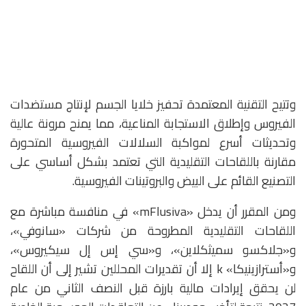
وتتيح التقنية المعتمدة تحفيز خلايا الجسم لإنتاج مستضدات
الفيروس وإطلاق الاستجابة المناعية، مما يمنح مرونة عالية
وتحديثات أسرع لمواكبة السلالات الفيروسية المتحورة
مقارنة باللقاحات التقليدية التي تعتمد بشكل أساسي على
التصنيع القائم على البيض والبروتينات الفيروسية.
ومن المقرر أن يدخل «mFlusiva» في منافسة مباشرة مع
اللقاحات التقليدية المطروحة من شركات «سانوفي»،
و«جلاكسو سميثكلاين»، و«سي إس إل سيكيروس»،
و«أسترازينيكا» k إلا أن تقديرات المحللين تشير إلى أن اللقاح
لن يحقق إيرادات مالية بارزة قبل النصف الثاني من عام