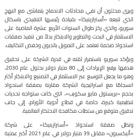
ويرى محللون أن نفي محادثات الاندماج يتماشى مع النهج
الذي تتبعه «أسترازينيكا» بقيادة رئيسها التنفيذي باسكال
سوريو، والذي ركز طوال السنوات الأربع عشرة الماضية على
الاستثمار في البحث والتطوير والابتكار بدلاً من تنفيذ صفقات
استحواذ ضخمة تعتمد على التمويل بالديون وخفض التكاليف.
ويؤكد سوريو باستمرار ثقته في قدرة الشركة على تحقيق
هدفها برفع الإيرادات إلى 80 مليار دولار بحلول عام 2030،
وهو ما يجعل التوسع عبر الاستثمار في التصنيع والابتكار أكثر
انسجامًا مع استراتيجية الشركة مقارنة بصفقة استحواذ
بحجم «بريستول مايرز سكويب»، التي كانت ستواجه تحديات
تنظيمية كبيرة، خاصة في قطاع أدوية الأورام، إلى جانب
تدقيق متوقع من سلطات مكافحة الاحتكار العالمية.
وتظل صفقة استحواذ «أسترازينيكا» على شركة
«أليكسيون» مقابل 39 مليار دولار في عام 2021 أكبر عملية