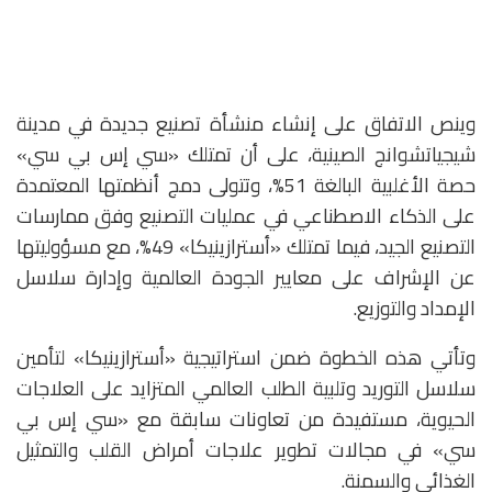
وينص الاتفاق على إنشاء منشأة تصنيع جديدة في مدينة
شيجياتشوانج الصينية، على أن تمتلك «سي إس بي سي»
حصة الأغلبية البالغة 51%، وتتولى دمج أنظمتها المعتمدة
على الذكاء الاصطناعي في عمليات التصنيع وفق ممارسات
التصنيع الجيد، فيما تمتلك «أسترازينيكا» 49%، مع مسؤوليتها
عن الإشراف على معايير الجودة العالمية وإدارة سلاسل
الإمداد والتوزيع.
وتأتي هذه الخطوة ضمن استراتيجية «أسترازينيكا» لتأمين
سلاسل التوريد وتلبية الطلب العالمي المتزايد على العلاجات
الحيوية، مستفيدة من تعاونات سابقة مع «سي إس بي
سي» في مجالات تطوير علاجات أمراض القلب والتمثيل
الغذائي والسمنة.