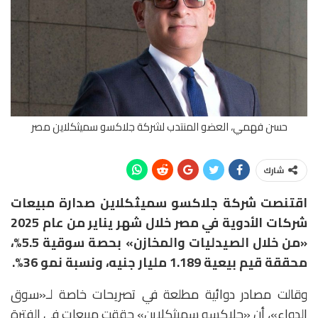
حسن فهمي، العضو المنتدب لشركة جلاكسو سميثكلاين مصر
شارك
اقتنصت شركة جلاكسو سميثكلاين صدارة مبيعات
شركات الأدوية في مصر خلال شهر يناير من عام 2025
«من خلال الصيدليات والمخازن» بحصة سوقية 5.5%،
محققة قيم بيعية 1.189 مليار جنيه، ونسبة نمو 36%.
وقالت مصادر دوائية مطلعة في تصريحات خاصة لـ«سوق
الدواء»، أن «جلاكسو سميثكلاين» حققت مبيعات في الفترة