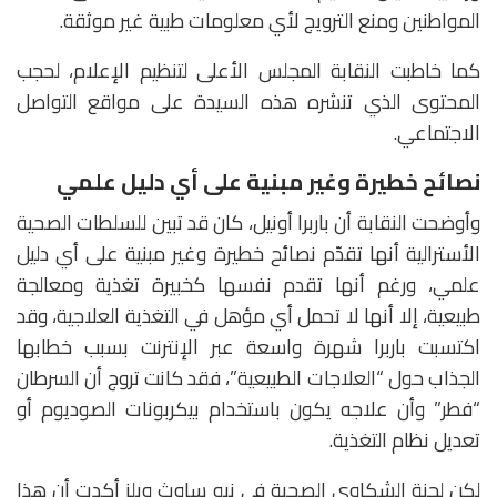
المواطنين ومنع الترويج لأي معلومات طبية غير موثقة.
كما خاطبت النقابة المجلس الأعلى لتنظيم الإعلام، لحجب
المحتوى الذي تنشره هذه السيدة على مواقع التواصل
الاجتماعي.
نصائح خطيرة وغير مبنية على أي دليل علمي
وأوضحت النقابة أن باربرا أونيل، كان قد تبين للسلطات الصحية
الأسترالية أنها تقدّم نصائح خطيرة وغير مبنية على أي دليل
علمي، ورغم أنها تقدم نفسها كخبيرة تغذية ومعالجة
طبيعية، إلا أنها لا تحمل أي مؤهل في التغذية العلاجية، وقد
اكتسبت باربرا شهرة واسعة عبر الإنترنت بسبب خطابها
الجذاب حول “العلاجات الطبيعية”، فقد كانت تروج أن السرطان
“فطر” وأن علاجه يكون باستخدام بيكربونات الصوديوم أو
تعديل نظام التغذية.
لكن لجنة الشكاوى الصحية في نيو ساوث ويلز أكدت أن هذا