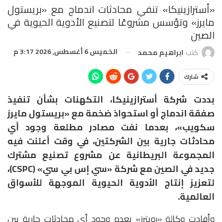
«أسترازينيكا» تنفي محادثات اندماج مع «بريستول
مايرز» وتؤسس مشروعًا لتصنيع الأدوية الحيوية في
الصين
الخميس 6 أغسطس, 2026 3:17 م
كتب
ابراهيم محمد
شارك
بددت شركة أسترازينيكا، التكهنات بشأن تنفيذ
صفقة اندماج أو استحواذ ضخمة مع «بريستول مايرز
سكويب»، بعدما نفت مصادر مطلعة وجود أي
محادثات جارية بين الشركتين، في وقت أعلنت فيه
المجموعة البريطانية عن مشروع تصنيع مشترك
جديد في الصين مع شركة «سي إس بي سي» (CSPC)،
لتعزيز إنتاج الأدوية الحيوية الموجهة للأسواق
العالمية.
وأفادت وكالة «رويترز» بعدم وجود أي محادثات جارية بين