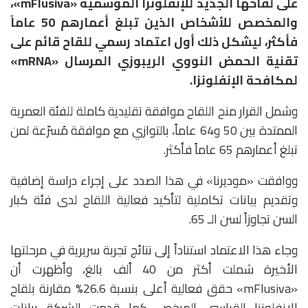
على لقاحها الجديد للإنفلونزا الموسمية «mFlusiva»،
والمخصص للأشخاص الذين تبلغ أعمارهم 50 عاماً
فأكثر، ليشكل ذلك أول اعتماد رسمي للقاح قائم على
تقنية الحمض النووي الريبوزي المرسال «mRNA»
لمكافحة الإنفلونزا.
وشمل القرار منح اللقاح موافقة تقليدية كاملة للفئة العمرية
الممتدة بين 50 و64 عاماً، بالتوازي مع موافقة مُسرّعة لمن
تبلغ أعمارهم 65 عاماً فأكثر.
ووافقت «موديرنا» في هذا الصدد على إجراء دراسة إضافية
وتقديم بيانات تكاملية لتأكيد فعالية اللقاح لدى فئة كبار
السن تجاوزاً لسن الـ 65.
وجاء هذا الاعتماد استناداً إلى نتائج تجربة سريرية في مرحلتها
الأخيرة شملت أكثر من 40 ألف بالغ، وأظهرت أن
«mFlusiva» حقق فعالية أعلى بنسبة 26.6% مقارنة بلقاح
الإنفلونزا القياسي المرخص. كما قدمت الشركة بيانات