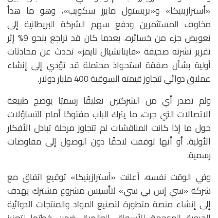
«أسترازينيكا» و«بريستول مايرز سكويب»، وهو ما هدأ
مخاوف المستثمرين ودفع سهم الشركة البريطانية إلى
تعويض جزء من خسائره، بعدما كان قد تراجع بنحو 9% إثر
تقرير نشرته صحيفة «فاينانشيال تايمز» تحدث عن محادثات
أولية بشأن صفقة استحواذ محتملة قد تؤدي إلى إنشاء
عملاق دوائي تتجاوز قيمته السوقية 400 مليار دولار.
ولم تصدر أي من الشركتين تعليقًا رسميًا يوضح طبيعة
الاتصالات التي جرت، ما يترك الباب مفتوحًا أمام التساؤلات
حول ما إذا كانت المناقشات لم تتجاوز مرحلة تبادل الأفكار
الأولية، أو أنها توقفت لاحقًا دون الوصول إلى مفاوضات
رسمية.
وفي الوقت نفسه، أعلنت «أسترازينيكا» توقيع اتفاق مع
شركة «سي إس بي سي» لتأسيس مشروع مشترك يهدف
إلى إنشاء منصة متطورة لتصنيع المواد والمنتجات الدوائية
الحيوية الموجهة للأسواق العالمية، ضمن خطتها لتعزيز