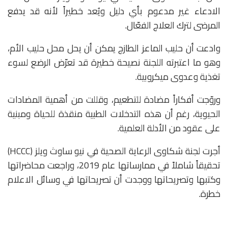
الادعاء غير مدعوم بأي دليل ويُعد خطيراً لأنه قد يدفع
المرضى لترك العلاج الفعّال.
وادعت أن حليب الماعز الطازج يمكن أن يحل محل حليب الأم،
وهو ما اعتبرته اللجنة نصيحة خطيرة قد تعرّض الرضع لسوء
تغذية وعدوى ميكروبية.
وروّجت أفكاراً مضادة للتطعيم، وقللت من أهمية المضادات
الحيوية، رغم أن هذه التدخلات الطبية منقذة للحياة ومبنية
على عقود من الأدلة العلمية.
أجرت لجنة شكاوى الرعاية الصحية في نيو ساوث ويلز (HCCC)
تحقيقاً شاملاً في ممارساتها عام 2019، وراجعت محاضراتها
وكتبها وتصريحاتها ووجدت أن تصريحاتها في وسائل الاعلام
خطرة.