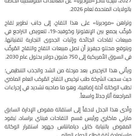
2027، نتيجة لتأخر «موديرنا» عن التعاقدات الموسمية الخاصة
بالولايات المتحدة لعام 2026.
وتراهن «موديرنا» على هذا اللقاح، إلى جانب تطوير لقاح
مُركّب يجمع بين الإنفلونزا وكوفيد-19، لتعويض التراجع في
مبيعات لقاحات الجائحة وإثبات الجدوى التجارية لتقنياتها.
ويتوقع محللو جيفريز أن تصل مبيعات اللقاح واللقاح المُركّب
في السوق الأمريكية إلى 750 مليون دولار بحلول عام 2030.
ويأتي هذا الترخيص بعد مرحلة من الشد والجذب التنظيمي؛
حيث سحبت الشركة طلب ترخيص اللقاح المُركب العام الماضي
لطلب الوكالة أدلة إضافية، وهو ما صاحبه تشديد في إجراءات
المراجعة أثار جدلاً واسعاً.
وأدى هذا الجدل لاحقاً إلى استقالة مفوض الإدارة السابق
مارتي ماكاري ورئيس قسم اللقاحات فيناي براساد، ليقود
المفوض بالنيابة كايل ديامانتاس جهود استقرار الوكالة
واستعادة ثقة قطاع الدواء العالمي.