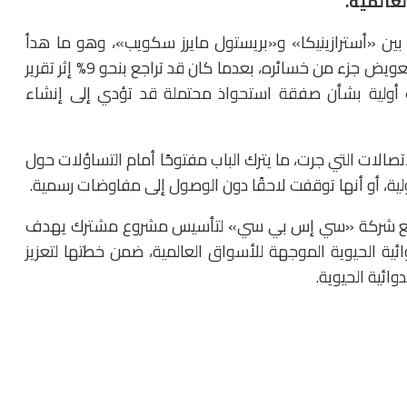
لعالمية.
بين «أسترازينيكا» و«بريستول مايرز سكويب»، وهو ما هدأ
مخاوف المستثمرين ودفع سهم الشركة البريطانية إلى تعويض جزء من خسائره، بعدما كان قد تراجع بنحو 9% إثر تقرير
 أولية بشأن صفقة استحواذ محتملة قد تؤدي إلى إنشاء
تصالات التي جرت، ما يترك الباب مفتوحًا أمام التساؤلات حول
أولية، أو أنها توقفت لاحقًا دون الوصول إلى مفاوضات رسمية.
اق مع شركة «سي إس بي سي» لتأسيس مشروع مشترك يهدف
ائية الحيوية الموجهة للأسواق العالمية، ضمن خطتها لتعزيز
ائية الحيوية.