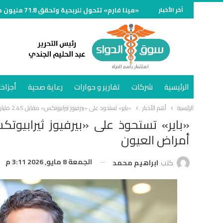
آخر الأخبار
«مينا فارم» تتحول للربحية وتحقق 71.8 مليون جنيه خلال الربع الأول من 2026
الرئيسية
شركات
تقارير و حوارات
رعاية صحية
أجزاخا
الرئيسية
أهم الأخبار
«باير» تستحوذ على «بيرفيوز ثيرابيوتكس» مقابل 2.45 مليار دولار لتعزيز علاجات أمراض العيون
أمراض العيون
الجمعة 8 مايو, 2026 3:11 م
كتب
ابراهيم محمد