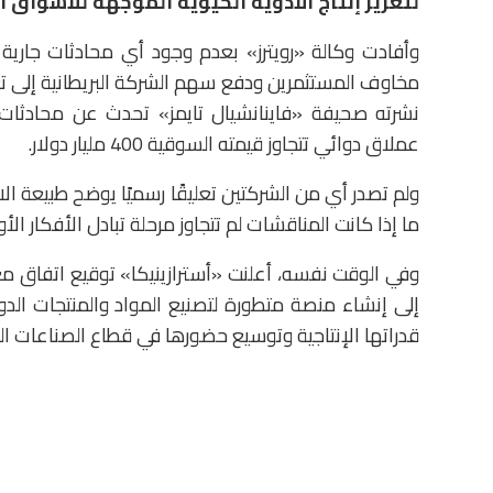
لتعزيز إنتاج الأدوية الحيوية الموجهة للأسواق ا
وأفادت وكالة «رويترز» بعدم وجود أي محادثات جارية 
نشرته صحيفة «فاينانشيال تايمز» تحدث عن محادثات
عملاق دوائي تتجاوز قيمته السوقية 400 مليار دولار.
ولم تصدر أي من الشركتين تعليقًا رسميًا يوضح طبيعة الا
ما إذا كانت المناقشات لم تتجاوز مرحلة تبادل الأفكار ال
وفي الوقت نفسه، أعلنت «أسترازينيكا» توقيع اتف
إلى إنشاء منصة متطورة لتصنيع المواد والمنتجات الدو
قدراتها الإنتاجية وتوسيع حضورها في قطاع الصناعات الدو