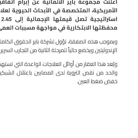
أعلنت مجموعة باير الألمانية عن إبرام اتفا
الأمريكية، المتخصصة في الأبحاث الحيوية لعلا
ا
محفظتها الابتكارية في مواجهة مسببات العمى ع
الإندوثيلين ويخضع حالياً للمرحلة الثانية من التجارب السريري
ويُعد هذا العقار من أوائل العلاجات الواعدة التي تسته
والحد من نقص التروية لدى المصابين باعتلال الشبكي
خفض ضغط العين.