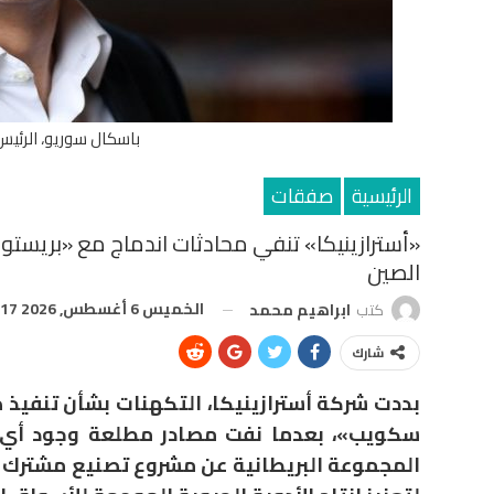
باسكال سوريو، الرئيس 
الرئيسية
صفقات
«أسترازينيكا» تنفي محادثات اندماج مع «بريستو
الصين
الخميس 6 أغسطس, 2026 3:17 م
كتب
ابراهيم محمد
شارك
بددت شركة أسترازينيكا، التكهنات بشأن تنفيذ
سكويب»، بعدما نفت مصادر مطلعة وجود أي مح