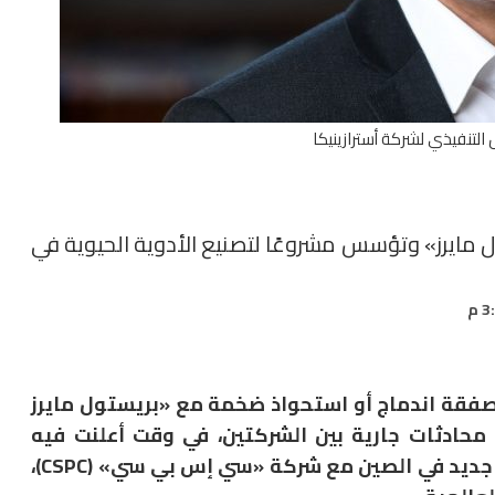
التنفيذي لشركة أسترازينيكا
ل مايرز» وتؤسس مشروعًا لتصنيع الأدوية الحيوية في
 صفقة اندماج أو استحواذ ضخمة مع «بريستول مايرز
ادثات جارية بين الشركتين، في وقت أعلنت فيه
المجموعة البريطانية عن مشروع تصنيع مشترك جديد في الصين مع شركة «سي إس بي سي» (CSPC)،