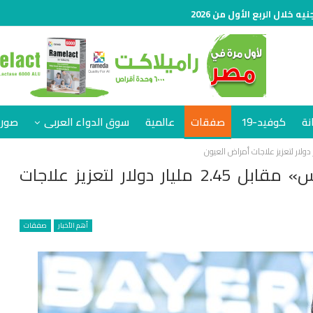
نة
كوفيد-19
صفقات
عالمية
سوق الدواء العربى
صور 
«باير» تستحوذ على «بيرفيوز ثيرابيوتكس» مقابل 2.45 مليار دولار لتعزيز علاجات
أهم الأخبار
صفقات