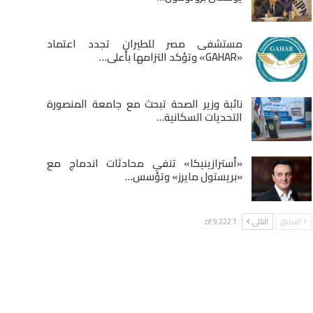
مستشفى مصر للطيران تجدد اعتماد
«GAHAR» وتؤكد التزامها بأعلى…
نائبة وزير الصحة تبحث مع جامعة المنصورة
التحديات السكانية…
«أسترازينيكا» تنفي محادثات اندماج مع
«بريستول مايرز» وتؤسس…
السابق
التالى
1 of 9٬222