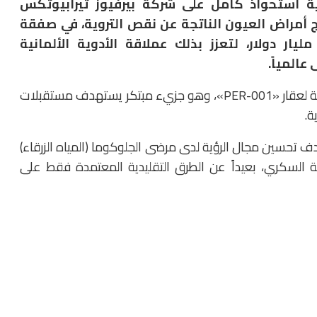
قية استحواذ كامل على شركة بيرفيوز ثيرابيوتكس
ج أمراض العيون الناتجة عن نقص التروية، في صفقة
ستراتيجية تصل قيمتها الإجمالية إلى 2.45 مليار دولار، لتعزز بذلك عملاقة الأدوية الألمانية
المياً.
وبموجب هذه الصفقة، تؤول لشركة باير الحقوق الكاملة لعقار «PER-001»، وهو جزيء مبتكر يستهدف مستقبلات
ة.
دف تحسين مجال الرؤية لدى مرضى الجلوكوما (المياه الزرقاء)
ة السكري، بعيداً عن الطرق التقليدية المعتمدة فقط على