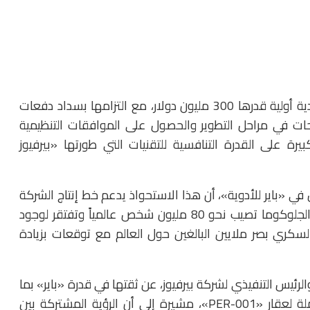
وتتضمن البنود المالية للاتفاقية سداد «باير» لدفعة نقدية أولية قدرها 300 مليون دولار، مع التزامها بسداد دفعات
طة بتحقيق نجاحات في مراحل التطوير والحصول على الموافقات التنظيمية
بيرة على القدرة التنافسية للتقنيات التي طورتها «بيرفيوز
في «باير للأدوية»، أن هذا الاستحواذ يدعم خط إنتاج الشركة
بعلاجات ضرورية تلبي احتياجات طبية ملحة، خاصة وأن الجلوكوما تصيب نحو 80 مليون شخص عالمياً وتفتقر لوجود
لسكري بصر ملايين البالغين حول العالم مع توقعات بزيادة
ئيس التنفيذي لشركة بيرفيوز، عن ثقتها في قدرة «باير» بما
تمتلكه من موارد عالمية على إطلاق الإمكانات الكاملة لعقار «PER-001»، مشيرة إلى أن الرؤية المشتركة بين