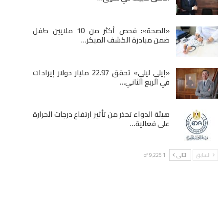
«الصحة»: فحص أكثر من 10 ملايين طفل
ضمن مبادرة الكشف المبكر…
«إيلي ليلي» تحقق 22.97 مليار دولار إيرادات
في الربع الثاني…
هيئة الدواء تحذر من تأثير ارتفاع درجات الحرارة
على فعالية…
السابق
التالى
1 of 9٬225