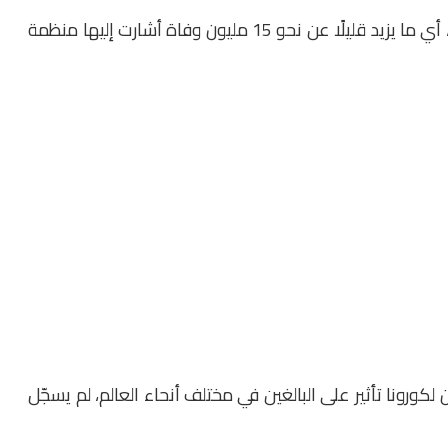
وقد تُرجم ذلك بزيادة في الوفيات بلغت 15.9 مليون حالة، أي ما يزيد قليلًا عن نحو 15 مليون وفاة أشارت إليها منظمة
لكورونا تأثير على البالغين في مختلف أنحاء العالم، لم يسجّل