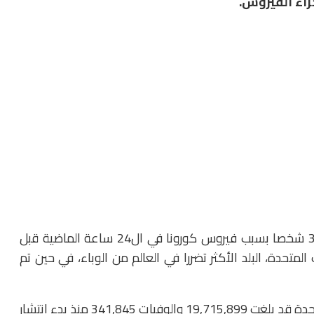
اء الفيروس.
وأعلنت الجامعة التي تتخذ بالتيمور مقرا لها وفاة 3,927 شخصا بسبب فيروس كورونا في ال24 ساعة الماضية قبل
س) في الولايات المتحدة، البلد الأكثر تضررا في العالم من الوباء، في حين تم
وبهذا تكون حصيلة الإصابات الاجمالية في الولايات المتحدة قد بلغت 19,715,899 والوفيات 341,845 منذ بدء انتشار