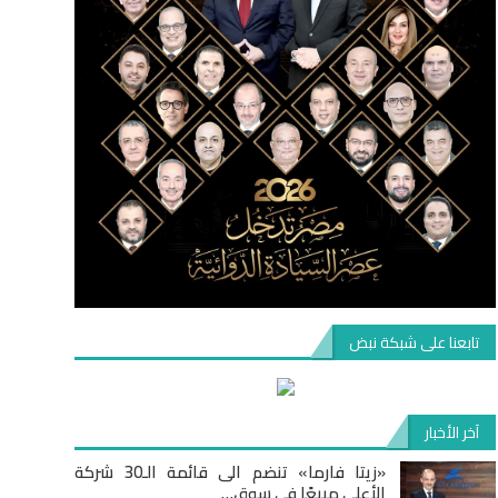
تابعنا على شبكة نبض
آخر الأخبار
«زيتا فارما» تنضم الى قائمة الـ30 شركة
الأعلى مبيعًا في سوق…