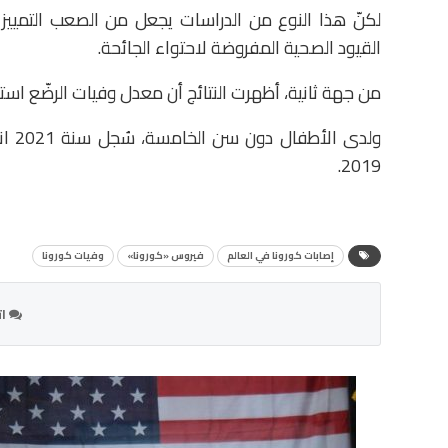
لكنّ هذا النوع من الدراسات يجعل من الصعب التمييز ب
القيود الصحية المفروضة لاحتواء الجائحة.
من جهة ثانية، أظهرت النتائج أن معدل وفيات الرضّع است
2019.
إصابات كورونا في العالم
فيروس «كورونا»
وفيات كورونا
ات