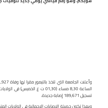
هوبكنز، وهو رقم قياسي يومي جديد للوفيات جر
الساعة 8,30 مساء (01,30 ت غ الخمي
تسجيل 189,671 إصابة جديدة.