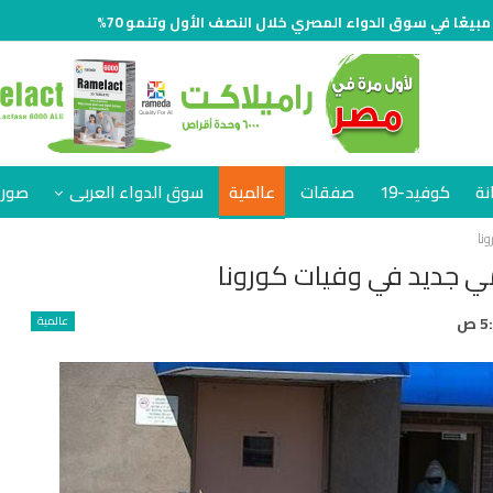
نة
كوفيد-19
صفقات
عالمية
سوق الدواء العربى
صور 
نا
ي جديد في وفيات كورونا
عالمية