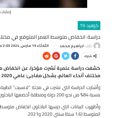
إصابات 
كوفيد-19
دراسة: انخفاض متوسط العمر المتوقع في مختلف
الثلاثاء 19 مارس, 2024 2:03 م
كتب
ابراهيم محمد
شارك
كشفت دراسة علمية نُشرت مؤخرا، عن انخفاض مت
مختلف أنحاء العالم، بشكل مفاجئ عامي 2020 و2021 في خضم أزمة كورونا.
وأشارت الدراسة التي نشرت في مجلة “لانسيت” الطبية،
بنسبة 84% من نحو 200 دولة ومنطقة أخضعها الباحثون للدراسة، أي في العالم كله تقريبًا.
وأظهرت البيانات التي درسها الباحثون انخفاض متوسط
المتوسط (1.6 سنة) سنتي 2020 و2021.