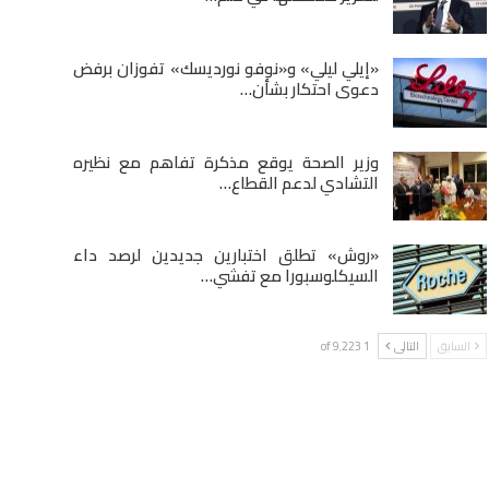
«إيلي ليلي» و«نوفو نورديسك» تفوزان برفض
دعوى احتكار بشأن…
وزير الصحة يوقع مذكرة تفاهم مع نظيره
التشادي لدعم القطاع…
«روش» تطلق اختبارين جديدين لرصد داء
السيكلوسبورا مع تفشي…
السابق
التالى
1 of 9٬223