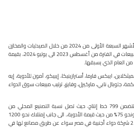
ونوهت المصادر الى تحقيق سوق الدواء مبيعات في الأشهر السبعة الأولى من 2024 من خلال الصيدليات والمخازن
بقيمة 105.7 مليار جنيه، بنسبة نمو 41.7%، بينما حقق مبيعات في الفترة من أغسطس 2023 الى يوليو 2024، بقيمة
اين، ايبكس فارما، أسترازينيكا، إيبيكو، آمون للأدوية، إيه
حكمة، جلوبال نابي، ماركيرل، وفايزر، ترتيب مبيعات سوق الدواء
وتمتلك سوق الدواء المصرية نحو 180 مصنع دواء، تتضمن 799 خط إنتاج، حيث تصل نسبة التصنيع المحلي من
احتياجات الدولة للدواء إلى 90% من حيث عدد الوحدات، ونحو 75% من حيث قيمة الأدوية،. الى جانب إمتلاك نحو 1200
شركة تجارية تصنع منتجاتها لدى الغير، كما تعمل نحو 21 شركة دواء أجنبية في مصر سواء عن طريق مصانع لها في