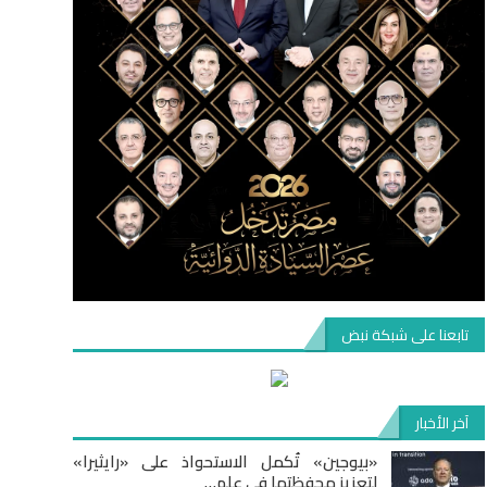
تابعنا على شبكة نبض
آخر الأخبار
«بيوجين» تُكمل الاستحواذ على «رايثيرا»
لتعزيز محفظتها في علم…