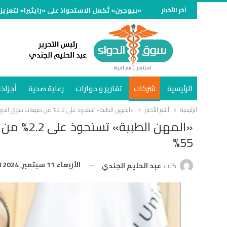
آخر الأخبار
«بيوجين» تُكمل الاستحواذ على «رايثيرا» لتعزيز
الرئيسية
شركات
تقارير و حوارات
رعاية صحية
أجزاخا
الرئيسية
أهم الأخبار
«المهن الطبية» تستحوذ على 2.2% من مبيعات سوق الدواء في يوليو 2024 وتنمو 55%
55%
الأربعاء 11 سبتمبر, 2024 2:28 ص
كتب
عبد الحليم الجندي