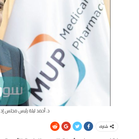
د. أحمد ليلة رئيس مجلس إد
شارك