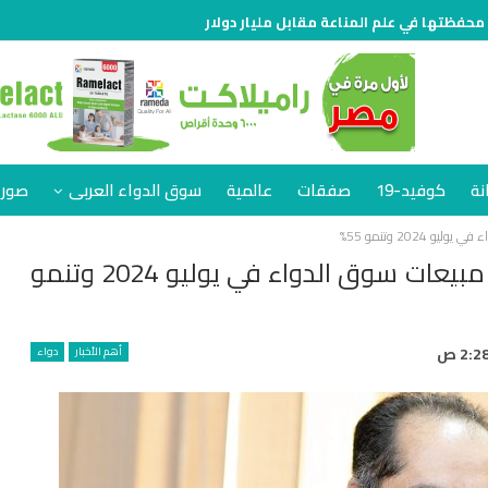
 محفظتها في علم المناعة مقابل مليار دولار
نة
كوفيد-19
صفقات
عالمية
سوق الدواء العربى
صور 
«المهن الطبية» تستحوذ على 2.2% من مبيعات سوق الدواء في يوليو 2024 وتنمو
أهم الأخبار
دواء