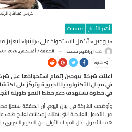
كريس فيباشر، الرئي
أهم الأخبار
صفقات
«بيوجين» تُكمل الاستحواذ على «رايثيرا» لتعزيز م
الجمعة 7 أغسطس, 2026 4:01 م
كتب
إبراهيم محمد
شارك
أعلنت شركة
بيوجين
إتمام استحواذها على شر
في مجال التكنولوجيا الحيوية وتركّز على اكتشا
في خطوة تستهدف دعم خطط النمو طويلة الأجل
وأوضحت الشركة في بيان اليوم، أن الصفقة ستعزز محف
من الأصول العلاجية التي تمتلك إمكانات لعلاج طيف واس
هذه الأصول دخل المرحلة الأولى من التطوير السريري خلال يو