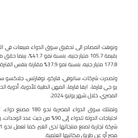
177.8 مليار جنيه، بنسبة نمو 37.9% مقارنة بنفس الفترة من العام الذي يسبقها.
وتصدرت شركات، سانوفي، فاركو، نوفارتس، جلاكسو سميثكل
يو جي فارما، ايفا فارما، المهن الطبية للأدوية، أدوية ال
المصري، خلال شهر يوليو 2024.
مصر أو عن طريق مكاتبها العلمية.