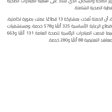
 وزير الصحة والسكان، الذي شدد على أهمية المبادرات الصحية
طية الصحية الشاملة.
وأوضح الدكتور حسام عبدالغفار المتحدث الرسمي للوزارة، أن الحملة نُفذت بمشاركة 13 قطاعًا عملت بصورة تكاملية،
حيث قدم قطاع الرعاية العلاجية 397 ألفًا و80 خدمة، وقطاع الرعاية الأساسية 325 ألفًا و578 خدمة، ومستشفيات
الهيئة العامة للتأمين الصحي 185 ألفًا و767 خدمة، فيما قدمت المبادرات الرئاسية للصحة العامة 131 ألفًا و663
88 ألفًا و280 خدمة.