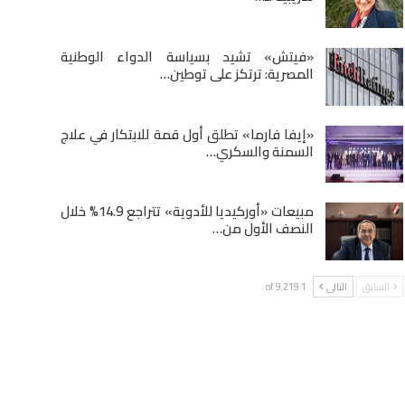
«فيتش» تشيد بسياسة الدواء الوطنية
المصرية: ترتكز على توطين…
«إيفا فارما» تطلق أول قمة للابتكار في علاج
السمنة والسكري…
مبيعات «أوركيديا للأدوية» تتراجع 14.9% خلال
النصف الأول من…
السابق
التالى
1 of 9٬219