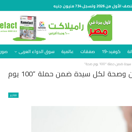
نة
كوفيد-19
صفقات
عالمية
سوق الدواء العربى
صور 
 حملة “100 يوم صحة”
الكشف المبكر عن سرطان الثدي.. أمان وصحة لكل سيدة ضمن حملة “100 يوم
تقارير