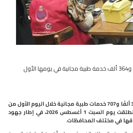
أعلنت وزارة الصحة والسكان، تقديم مليون و364 ألفًا و707 خدمات طبية مجانية خلال اليوم الأول من
النسخة الرابعة لحملة «100 يوم صحة»، التي انطلقت يوم السبت 1 أغسطس 2026، في إطار جهود
اقها في مختلف المحافظات
.