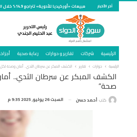
آخر الأخبار
مبيعات «أوركيديا للأدوية» تتراجع 14.9% خلال النصف الأول من 2026 وتسجل 734 مليون جنيه
الرئيسية
شركات
تقارير و حوارات
رعاية صحية
أجزاخا
الرئيسية
حوارات
تقارير
الكشف المبكر عن سرطان الثدي.. أمان وصحة لكل سيدة ضمن
صحة”
السبت 26 يوليو, 2025 9:35 م
كتب
أحمد حسن