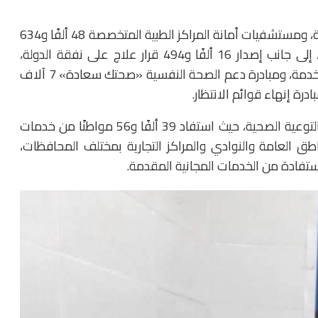
وأضاف أن قطاع الطب الوقائي قدم 78 ألفًا و233 خدمة، ومستشفيات أمانة المراكز الطبية المتخصصة 48 ألفًا و634
خدمة، ومبادرة الألف يوم الذهبية 32 ألفًا و73 خدمة، إلى جانب إصدار 16 ألفًا و494 قرار علاج على نفقة الدولة،
وتقديم مستشفيات المؤسسة العلاجية 8 آلاف و658 خدمة، ومبادرة دعم الصحة النفسية «صحتك سعادة» 7 آلاف
وأكد المتحدث الرسمي أن الحملة أولت اهتمامًا خاصًا بالتوعية الصحية، حيث استفاد 39 ألفًا و56 مواطنًا من خدمات
 العامة والنوادي والمراكز التجارية بمختلف المحافظات،
ستفادة من الخدمات المجانية المقدمة.