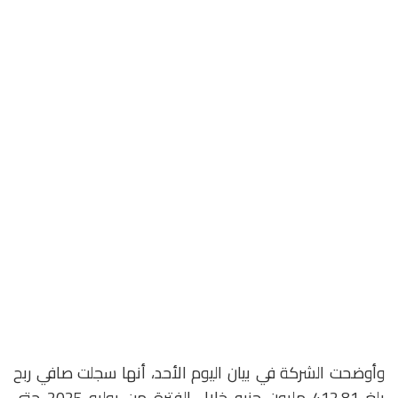
​وأوضحت الشركة في بيان اليوم الأحد، أنها سجلت صافي ربح
بلغ 412.81 مليون جنيه خلال الفترة من يوليو 2025 حتى