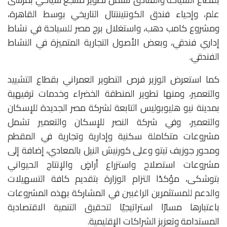
علم، وإحياء فندق الكونتيننتال التاريخي بوسط القاهرة،
ومشروع كامب دهب، واستغلال برج مصر للسياحة في نشاط
إداري فندقي، وبعض الأصول التجارية المتميزة في النشاط
الفندقي.
كما استعرض الوزير فرص التطوير العمراني بقطاع التشييد
والتعمير، ومنها تطوير المنطقة الخضراء وخدمات ترفيهية
بمدينة نيو هليوبوليس التابعة لشركة مصر الجديدة للإسكان
والتعمير، وفي شركة النصر للإسكان والتعمير تشمل
مشروعات متكاملة سكنية وإدارية وتجارية في المقطم
ومحور جوزيف تيتو وعلى كورنيش النيل بالمعادي، إضافة إلى
مشروعات استصلاح واستزراع أراضٍ والإنتاج الحيواني
بتوشكى، مؤكدًا التزام الوزارة بتقديم كافة التسهيلات
والدعم للمستثمرين الراغبين في المشاركة بهذه المشروعات
باعتبارها مسارًا استراتيجيًا لتحقيق التنمية الاقتصادية
المستدامة وتعزيز الشراكات الإقليمية.