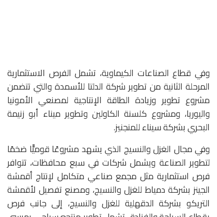
وفي قطاع الصناعات الكيماوية، تشمل الفرص الاستثمارية
المرحلة الثانية من تطوير شركة الدلتا للأسمدة والتي تتضمن
مشروع تطوير وزيادة الطاقة الإنتاجية لمصنعي الأمونيا
واليوريا، ومشروع كلسنة الكاولين وتطوير ميناء أبو زنيمة
البحري بشركة سيناء للمنجنيز.
وفي مجال الغزل والنسيج الذي يشهد مشروعًا قوميًّا ضخمًا
لتطوير الصناعة ويشمل شركات في سبع محافظات، تتوافر
فرص استثمارية مثل مجمع صناعي متكامل لإنتاج أقمشة
الجينز بشركة دمياط للغزل والنسيج، ومصنع تفصيل لأقمشة
التريكو بشركة الدقهلية للغزل والنسيج، إلى جانب فرص
بقطاع السياحة والفنادق تشمل تطوير منتجع سياحي بمرسى