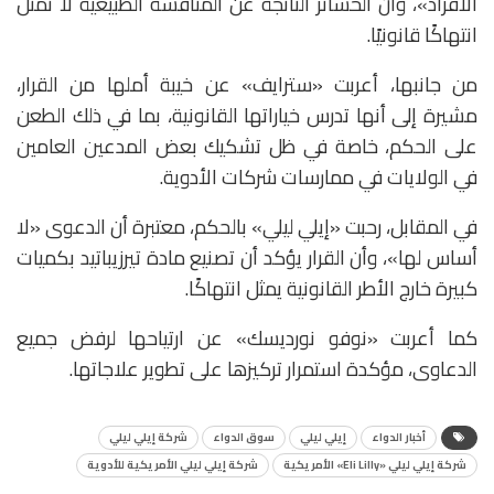
الأفراد»، وأن الخسائر الناتجة عن المنافسة الطبيعية لا تمثل
انتهاكًا قانونيًا.
من جانبها، أعربت «سترايف» عن خيبة أملها من القرار،
مشيرة إلى أنها تدرس خياراتها القانونية، بما في ذلك الطعن
على الحكم، خاصة في ظل تشكيك بعض المدعين العامين
في الولايات في ممارسات شركات الأدوية.
في المقابل، رحبت «إيلي ليلي» بالحكم، معتبرة أن الدعوى «لا
أساس لها»، وأن القرار يؤكد أن تصنيع مادة تيرزيباتيد بكميات
كبيرة خارج الأطر القانونية يمثل انتهاكًا.
كما أعربت «نوفو نورديسك» عن ارتياحها لرفض جميع
الدعاوى، مؤكدة استمرار تركيزها على تطوير علاجاتها.
أخبار الدواء
إيلي ليلي
سوق الدواء
شركة إيلي ليلي
شركة إيلي ليلي «Eli Lilly» الأمريكية
شركة إيلي ليلي الأمريكية للأدوية