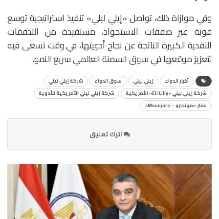
وفي موازاة ذلك، تواصل «إيلي ليلي» تنفيذ استراتيجية توسع
قوية عبر صفقات الاستحواذ، مستفيدة من التدفقات
النقدية الكبيرة الناتجة عن نجاح أدويتها، في وقت تسعى فيه
لتعزيز موقعها في سوق السمنة العالمي سريع النمو.
أخبار الدواء
إيلي ليلي
سوق الدواء
شركة إيلي ليلي
شركة إيلي ليلي «Eli Lilly» الأمريكية
شركة إيلي ليلي الأمريكية للأدوية
عقار «مونجارو – Mounjaro»
اترك تعليق