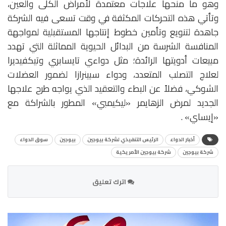
وهو ما منحها علاجات معتمدة لأمراض الكلى والعين،
وتأتي هذه التحركات المكثفة في وقت تسعى فيه الشركة
جاهدة لتنويع وتأمين خطوط إنتاجها المستقبلية لمواجهة
المنافسة الشرسة من البدائل الحيوية المماثلة التي تهدد
مبيعات أدويتها الرائدة؛ مثل دواءي تايسابري وتيكفيديرا
لعلاج التصلب المتعدد، ودواء سبينرازا لضمور العضلات
الشوكي، فضلاً عن البطء والتعقيد الذي يواجه طرح علاجها
الجديد لمرض الزهايمر «ليكيمبي» المطور بالشراكة مع
«إيساي» .
أخبار الدواء
الرئيس التنفيذي لشركة بيوجين
بيوجين
سوق الدواء
شركة بيوجين
شركة بيوجين الأمريكية
اترك تعليق