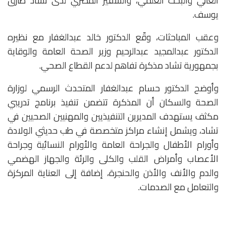
العالي والبحث العلمي، والسفير المصري لدى تشاد طارق
يوسف.
وعقب المباحثات، وقّع الدكتور خالد عبدالغفار مع نظيره
الدكتور عبدالمجيد عبدالرحيم وزير الصحة العامة والوقاية
بجمهورية تشاد مذكرة تفاهم لدعم القطاع الصحي.
وأوضح الدكتور حسام عبدالغفار المتحدث الرسمي لوزارة
الصحة والسكان أن المذكرة تتضمن تنفيذ برنامج تدريبي
مكثف يستهدف المديرين التنفيذيين والمهنيين الصحيين في
تشاد، ويشمل إنشاء مراكز متخصصة في طب حديثي الولادة
وأورام الأطفال والجراحة العامة والأورام النسائية وجراحة
الأعصاب وأمراض القلب والكلى والرئة والجهاز الهضمي
والدم والأنف والأذن والحنجرة، إضافة إلى العناية المركزة
والتعامل مع الصدمات.