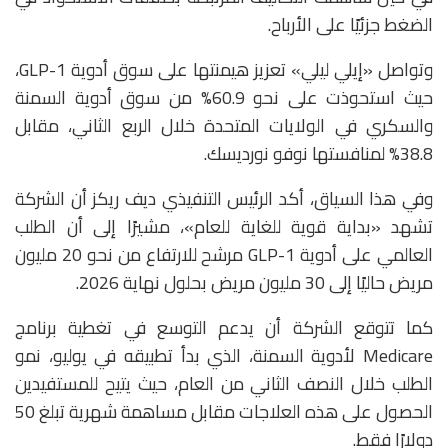
الضغط جزئيًا على الأرباح.
وتواصل «إيلي ليلي» تعزيز هيمنتها على سوق أدوية GLP-1،
حيث استحوذت على نحو 60.9% من سوق أدوية السمنة
والسكري في الولايات المتحدة خلال الربع الثاني، مقابل
38.8% لمنافستها
نوفو نورديسك
.
وفي هذا السياق، أكد الرئيس التنفيذي ديف ريكز أن الشركة
تشهد «بداية قوية للغاية للعام»، مشيرًا إلى أن الطلب
العالمي على أدوية GLP-1 مرشح للارتفاع من نحو 20 مليون
مريض حاليًا إلى 30 مليون مريض بحلول نهاية 2026.
كما تتوقع الشركة أن يدعم التوسع في تغطية برنامج
Medicare
لأدوية السمنة، الذي بدأ تطبيقه في يوليو، نمو
الطلب خلال النصف الثاني من العام، حيث يتيح للمستفيدين
الحصول على هذه العلاجات مقابل مساهمة شهرية تبلغ 50
دولارًا فقط.