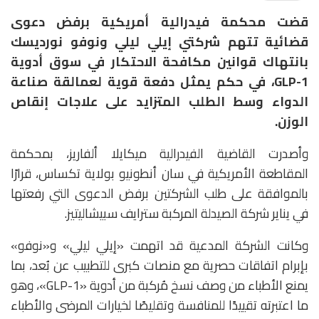
قضت محكمة فيدرالية أمريكية برفض دعوى
قضائية تتهم شركتي
إيلي ليلي
و
نوفو نورديسك
بانتهاك قوانين مكافحة الاحتكار في سوق أدوية
GLP-1، في حكم يمثل دفعة قوية لعمالقة صناعة
الدواء وسط الطلب المتزايد على علاجات إنقاص
الوزن.
وأصدرت القاضية الفيدرالية
ميكايلا ألفاريز
، بمحكمة
المقاطعة الأمريكية في سان أنطونيو بولاية تكساس، قرارًا
بالموافقة على طلب الشركتين برفض الدعوى التي رفعتها
في يناير شركة الصيدلة المركبة
سترايف سبيشاليتيز
.
وكانت الشركة المدعية قد اتهمت «إيلي ليلي» و«نوفو»
بإبرام اتفاقات حصرية مع منصات كبرى للتطبيب عن بُعد، بما
يمنع الأطباء من وصف نسخ مُركبة من أدوية «GLP-1»، وهو
ما اعتبرته تقييدًا للمنافسة وتقليصًا لخيارات المرضى والأطباء