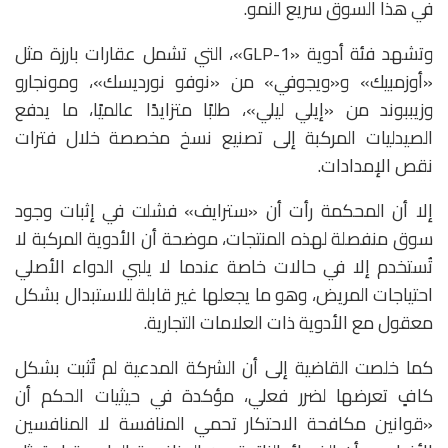
في هذا السوق سريع النمو.
وتشهد فئة أدوية «GLP-1»، التي تشمل عقارات بارزة مثل
«
أوزمبيك»
و«
ويجوفي»
من «نوفو نورديسك»، و
مونجارو
و
زيببوند
من «إيلي ليلي»، طلبًا متزايدًا عالميًا، ما يدفع
الصيدليات المركبة إلى تصنيع نسخ مخصصة خلال فترات
نقص الإمدادات.
إلا أن المحكمة رأت أن «سترايف» فشلت في إثبات وجود
سوق منفصلة لهذه المنتجات، موضحة أن الأدوية المركبة لا
تُستخدم إلا في حالات خاصة عندما لا يلبي الدواء الأصلي
احتياجات المريض، وهو ما يجعلها غير قابلة للاستبدال بشكل
معقول مع الأدوية ذات العلامات التجارية.
كما خلصت القاضية إلى أن الشركة المدعية لم تُثبت بشكل
كافٍ تعرضها لضرر فعلي، مؤكدة في حيثيات الحكم أن
«قوانين مكافحة الاحتكار تحمي المنافسة لا المنافسين