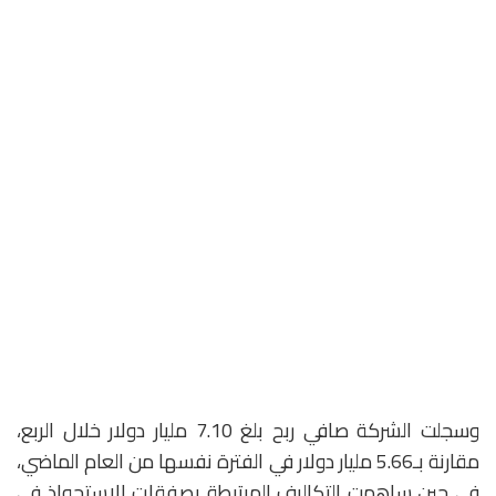
وسجلت الشركة صافي ربح بلغ 7.10 مليار دولار خلال الربع،
مقارنة بـ5.66 مليار دولار في الفترة نفسها من العام الماضي،
في حين ساهمت التكاليف المرتبطة بصفقات الاستحواذ في