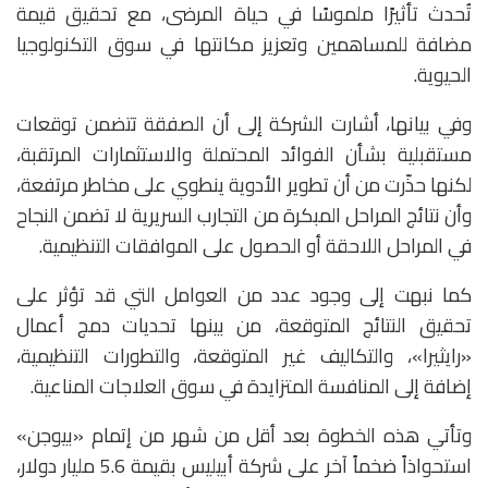
تُحدث تأثيرًا ملموسًا في حياة المرضى، مع تحقيق قيمة
مضافة للمساهمين وتعزيز مكانتها في سوق التكنولوجيا
الحيوية.
وفي بيانها، أشارت الشركة إلى أن الصفقة تتضمن توقعات
مستقبلية بشأن الفوائد المحتملة والاستثمارات المرتقبة،
لكنها حذّرت من أن تطوير الأدوية ينطوي على مخاطر مرتفعة،
وأن نتائج المراحل المبكرة من التجارب السريرية لا تضمن النجاح
في المراحل اللاحقة أو الحصول على الموافقات التنظيمية.
كما نبهت إلى وجود عدد من العوامل التي قد تؤثر على
تحقيق النتائج المتوقعة، من بينها تحديات دمج أعمال
«رايثيرا»، والتكاليف غير المتوقعة، والتطورات التنظيمية،
إضافة إلى المنافسة المتزايدة في سوق العلاجات المناعية.
وتأتي هذه الخطوة بعد أقل من شهر من إتمام «بيوجن»
استحواذاً ضخماً آخر على شركة أبيليس بقيمة 5.6 مليار دولار،