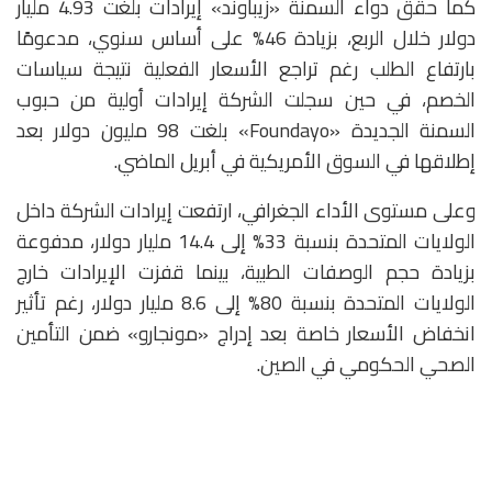
كما حقق دواء السمنة «زيباوند» إيرادات بلغت 4.93 مليار
دولار خلال الربع، بزيادة 46% على أساس سنوي، مدعومًا
بارتفاع الطلب رغم تراجع الأسعار الفعلية نتيجة سياسات
الخصم، في حين سجلت الشركة إيرادات أولية من حبوب
السمنة الجديدة «Foundayo» بلغت 98 مليون دولار بعد
إطلاقها في السوق الأمريكية في أبريل الماضي.
وعلى مستوى الأداء الجغرافي، ارتفعت إيرادات الشركة داخل
الولايات المتحدة بنسبة 33% إلى 14.4 مليار دولار، مدفوعة
بزيادة حجم الوصفات الطبية، بينما قفزت الإيرادات خارج
الولايات المتحدة بنسبة 80% إلى 8.6 مليار دولار، رغم تأثير
انخفاض الأسعار خاصة بعد إدراج «مونجارو» ضمن التأمين
الصحي الحكومي في الصين.