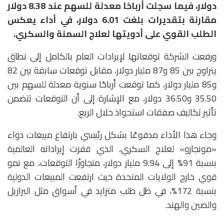
دولار، فيما سجلت أرباحًا معدلة للسهم عند 8.38 دولار
مقارنة بتقديرات بلغت 6.01 دولار، في أداء يعكس
الطلب القوي على أدويتها لعلاج السمنة والسكري.
ورفعت الشركة توقعاتها لإيرادات العام بالكامل إلى نطاق
يتراوح بين 85 و87 مليار دولار، مقابل توقعات سابقة بين 82
و85 مليار دولار، كما توقعت أرباحًا سنوية معدلة للسهم بين
35.50 و36.50 دولار، مع الإشارة إلى أن التوقعات تتضمن
تأثير تكاليف صفقات استحواذ خلال الربع.
وجاء هذا الأداء مدفوعًا بشكل رئيسي بارتفاع مبيعات دواء
«مونجارو» لعلاج السكري، الذي قفزت إيراداته العالمية
بنسبة 91% إلى 9.94 مليار دولار، متجاوزًا التوقعات، مع نمو
قوي خارج الولايات المتحدة حيث ارتفعت المبيعات الدولية
بنسبة 172%، في ظل طلب متزايد في أسواق مثل البرازيل
والصين والهند.