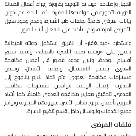
الجهاز وإصلاحه، حيث تم التوجيه بضرورة إجراء أعمال الصيانة
الدورية للأجهزة في مواعيدها المقررة، كما تلاحظ عم تدوين
بيانات المرضى كاملةً بملفات طب الأسرة، وعدم وجود سجل
للأمراض المزمنة، وتم التأكيد على التفعيل أثناء المرور.
واستطرد «عبدالغفار» أن الفريق استكمل جولته الميدانية
بالمرور على «وحدة صحة الأسرة بالميناء» وتفقد جميع
أقسام الوحدة، وتبين وجود قصور في أعمال مكافحة
العدوى بقسم الاستقبال، وعيادة الأسنان، ونقص
مستلزمات مكافحة العدوى، وتم اتخاذ اللازم بالرجوع إلى
المديرية لإمداد الوحدة بنواقص مستلزمات مكافحة
العدوى، لتحقيق معايير مكافحة العدوي كاملةً، كما أشاد
الفريق بأعمال فريق تنظيم الأسرة لجهودهم المبذولة وتوافر
جميع الخدمات والوسائل داخل قسم تنظيم الاسرة.
ملفات المرضى
وتابع «عبدالغفار» أنه تلاحظ عدم وجود غرفة خاصة