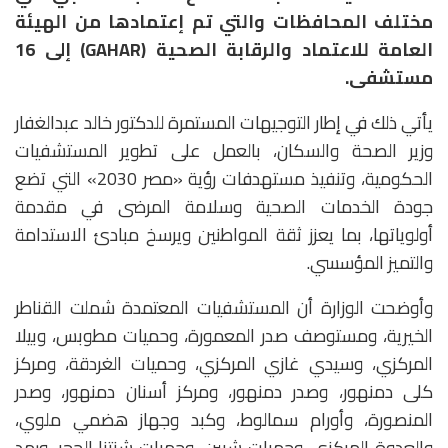
مختلف المحافظات والتي تم إعتمادها من الهيئة
العامة للاعتماد والرقابة الصحية (GAHAR) إلى 16
مستشفى.
يأتي ذلك في إطار التوجيهات المستمرة للدكتور خالد عبدالغفار
وزير الصحة والسكان، بالعمل على تطوير المستشفيات
الحكومية، وتنفيذ مستهدفات رؤية «مصر 2030» التي تضع
جودة الخدمات الصحية وسلامة المرضى في مقدمة
أولوياتها، بما يعزز ثقة المواطنين ويرسخ مبادئ الاستدامة
والتميز المؤسسي.
وأوضحت الوزارة أن المستشفيات المعتمدة شملت القناطر
الخيرية، ومستوصف صدر المعمورة، وحميات مطوبس، وبيلا
المركزي، وسيدي غازي المركزي، وحميات الغردقة، ومركز
كلى دمنهور، وصدر دمنهور، ومركز أسنان دمنهور، وصدر
المنصورة، وأورام سمالوط، وكبد وجهاز هضمي ملوي،
والعدوة المركزي، وحميات شبين، وحميات شنتنا الحجر، ورمد