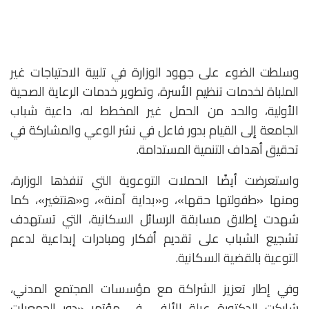
وسلطت الضوء على جهود الوزارة في تلبية الاحتياجات غير
الملباة لخدمات تنظيم الأسرة، وتطوير خدمات الرعاية الصحية
الأولية، والحد من الحمل غير المخطط له، داعية شباب
الجامعة إلى القيام بدور فاعل في نشر الوعي والمشاركة في
تحقيق أهداف التنمية المستدامة.
واستعرضت أيضًا الحملات التوعوية التي تنفذها الوزارة،
ومنها «طفولتها حقها»، و«بداية آمنة»، و«هنتغير»، كما
شهدت إطلاق مسابقة الرسائل السكانية، التي تستهدف
تشجيع الشباب على تقديم أفكار ومبادرات إبداعية لدعم
التوعية بالقضية السكانية.
وفي إطار تعزيز الشراكة مع مؤسسات المجتمع المدني،
شاركت الدكتورة عبلة الألفي في مؤتمر «دور الجمعيات