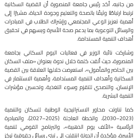
من جانبه، أكد رئيس جامعة المنصورة أن القضية السكانية
ترتبط ارتباطًا وثيقًا بالصحة والتعليم وجودة الحياة، مشيرًا إلى
أهمية تعزيز الوعي المجتمعي وإشراك الطلاب في المبادرات
والرسائل التوعوية بما يدعم صحة الأسرة ويسهم في تحقيق
أهداف التنمية المستدامة.
وشاركت نائبة الوزير في فعاليات اليوم السكاني بجامعة
المنصورة، حيث ألقت كلمة خلال ندوة بعنوان «ملف السكان
بين الحاضر والمأمول»، استعرضت خلالها العلاقة بين القضية
السكانية وأهداف التنمية المستدامة، وأهمية الاستثمار في
الإنسان، والتصدي للتقزم وسوء التغذية، وتحسين مؤشرات
التنمية البشرية.
كما تناولت محاور الاستراتيجية الوطنية للسكان والتنمية
(2023–2030)، والخطة العاجلة (2025–2027)، والمبادرة
الرئاسية «الألف يوم الذهبية»، والبرنامج القومي لتنمية
الأسرة، مؤكدة أن الدولة انتقلت إلى تبني رسائل حقوقية تركز