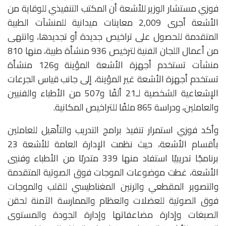
فوزي مستشار الوزير للأشعة أن المكتب التنفيذي للوقاية من
الأشعة أجرى 2,009 معاينات ميدانية للمنشآت الطبية
المتقدمة للحصول على تراخيص جديدة أو تجديدها، وانتهى
من أعمال اللجان الفنية لترخيص 936 منشأة طبية، منها 810
منشآت تستخدم أجهزة الأشعة المؤينة و126 منشأة
تستخدم أجهزة الأشعة غير المؤينة، إلى جانب قياس الجرعات
الإشعاعية الشخصية لـ21 ألفًا و507 من الأطباء والفنيين
والعاملين، ودراسة 865 ملفًا للتراخيص المكانية.
وأكد فوزي استمرار تنفيذ برامج التدريب والتأهيل للعاملين
بأقسام الأشعة، حيث نظمت الإدارة العامة للأشعة 23
برنامجًا تدريبيًا استفاد منها 339 متدربًا من الأطباء وفنيي
الأشعة، غطت موضوعات الموجات فوق الصوتية المتقدمة
والتصوير المقطعي والرنين المغناطيسي للقلب والموجات
فوق الصوتية للعضلات والعظام والممارسة الآمنة لحقن
الصبغات وإدارة مضاعفاتها وإدارة الجودة والمستوى