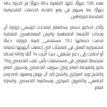
بعدد 126 جهازًا، تلتها القاهرة بـ65 جهازًا ثم الجيزة بـ46
جهازًا، بما يسهم في رفع كفاءة الخدمات التشخيصية
المقدمة للمواطنين.
وأكد الدكتور حسام عبدالغفار المتحدث الرسمي للوزارة أن
وحدات الأشعة المقطعية والرنين المغناطيسي المتنقلة
قدمت خدماتها لـ13 مستشفى تابعة للوزارة، دعمًا
لاستمرارية العمل في المنشآت التي خضعت أجهزتها للصيانة
أو احتاجت إلى دعم تشغيلي، حيث أجرت 14 ألفًا و450 فحصًا
تشخيصيًا للمرضى في مستشفيات رأس غارب التخصصي و15
مايو والغردقة العام وبني سويف التخصصي ودسوق العام
والشيخ زويد المركزي والشيخ زايد آل نهيان ومعهد ناصر وبدر
الجامعي والشروق المركزي وسمالوط التخصصي والمنزلة
العام.