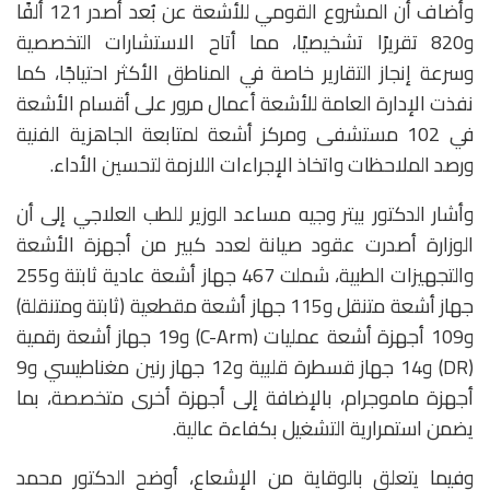
وأضاف أن المشروع القومي للأشعة عن بُعد أصدر 121 ألفًا
و820 تقريرًا تشخيصيًا، مما أتاح الاستشارات التخصصية
وسرعة إنجاز التقارير خاصة في المناطق الأكثر احتياجًا، كما
نفذت الإدارة العامة للأشعة أعمال مرور على أقسام الأشعة
في 102 مستشفى ومركز أشعة لمتابعة الجاهزية الفنية
ورصد الملاحظات واتخاذ الإجراءات اللازمة لتحسين الأداء.
وأشار الدكتور بيتر وجيه مساعد الوزير للطب العلاجي إلى أن
الوزارة أصدرت عقود صيانة لعدد كبير من أجهزة الأشعة
والتجهيزات الطبية، شملت 467 جهاز أشعة عادية ثابتة و255
جهاز أشعة متنقل و115 جهاز أشعة مقطعية (ثابتة ومتنقلة)
و109 أجهزة أشعة عمليات (C-Arm) و19 جهاز أشعة رقمية
(DR) و14 جهاز قسطرة قلبية و12 جهاز رنين مغناطيسي و9
أجهزة ماموجرام، بالإضافة إلى أجهزة أخرى متخصصة، بما
يضمن استمرارية التشغيل بكفاءة عالية.
وفيما يتعلق بالوقاية من الإشعاع، أوضح الدكتور محمد