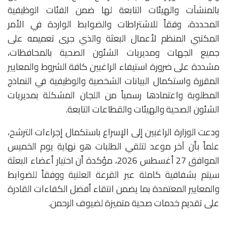
بالمنشآت والهيئات التابعة لها ضمن الفئات الوظيفية
المحددة، وفقاً للاشتراطات والضوابط الواردة في الأمر
المكتبي المنظم لأعمال البعثة والذي جرى تعميمه على
جميع الجهات ومديريات الشئون الصحية بالمحافظات،
مشددة على ضرورة استيفاء الراغبين كافة الشروط والمعايير
المقررة واستكمال البيانات الشخصية والوظيفية في النماذج
المطلوبة واعتمادها رسمياً من اللجان المشكلة بمديريات
الشئون الصحية والهيئات والقطاعات التابعة.
ودعت الوزارة الراغبين إلى الإسراع باستكمال إجراءات الترشح،
علماً بأن آخر موعد لتلقي الطلبات هو نهاية يوم الخميس
الموافق 27 أغسطس 2026، مؤكدة أن اختيار أعضاء البعثة
سيتم بشفافية كاملة عبر القرعة العلنية ووفقاً للضوابط
والمعايير المعتمدة بما يضمن انتقاء أفضل الكفاءات القادرة
على تقديم خدمات صحية متميزة لضيوف الرحمن.