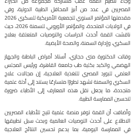
وجاء تنظيم القمة عقب مشاركة مجموعة من الخبراء
المصريين في عدد من أبرز المحافل الطبية الدولية، وفي
مقدمتها المؤتمر السنوي للجمعية الأمريكية للسكري 2026
في الولايات المتحدة، والمؤتمر الأوروبي للسمنة 2026، حيث
ناقشت القمة أحدث الدراسات والتوصيات المتعلقة بعلاج
السكري، وإدارة السمنة، والصحة الأيضية.
وقالت الدكتورة منى حجازي، أستاذ أمراض الباطنة والجهاز
الهضمي والكبد بكلية طب جامعة القاهرة، ورئيس المجلس
العلمي للبورد المصري للتغذية العلاجية، إن مجالات علاج
السكري والسمنة تشهد تطورًا متسارعًا يستند إلى أدلة علمية
متجددة، ما يجعل نقل هذه المعارف إلى الأطباء ضرورة
لتحسين الممارسة الطبية.
وأضافت أن القمة توفر منصة علمية تتيح للأطباء المصريين
الاطلاع على أحدث التوصيات العالمية وبحث سبل تطبيقها
في الممارسة اليومية، بما يدعم تحسين النتائج العلاجية