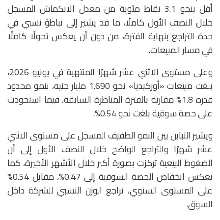
أقل بنحو 3.1 نقاط مئوية من معدل الانكماش المسجل
خلال النصف الأول كاملًا، ما قد يشير إلى تباطؤ نسبي في
حدة التراجع بنهاية الفترة، من دون أن يعكس تحولًا كاملًا
في مسار المبيعات.
وعلى مستوى الاثني عشر شهرًا المنتهية في يونيو 2026،
بلغت مبيعات «أوركيديا» نحو 1.690 مليار جنيه، بنمو محدود
قدره 1.8% مقارنة بالفترة المناظرة السابقة، فيما استحوذت
على حصة سوقية بلغت نحو 0.54%.
ويشير التباين بين النمو الطفيف المسجل على مستوى الاثني
عشر شهرًا والتراجع الواضح خلال النصف الأول إلى أن
الضغوط البيعية تركزت بصورة أكبر خلال الأشهر الأخيرة، كما
يعكس انخفاض الحصة السوقية إلى 0.47%، مقابل 0.54%
على المستوى السنوي، تراجع الوزن النسبي للشركة داخل
السوق.