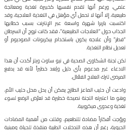
علمي، ورغم أنها تقدم نفسها كخبيرة تغذية ومعالجة
طبيعية، إلا أنها لا تحمل أي مؤهل في التغذية العلاجية، وقد
اكتسبت باربرا شهرة واسعة عبر الإنترنت بسبب خطابها
الجذاب حول “العلاجات الطبيعية”، فقد كانت تروج أن السرطان
“فطر” وأن علاجه يكون باستخدام بيكربونات الصوديوم أو
تعديل نظام التغذية.
لكن لجنة الشكاوى الصحية في نيو ساوث ويلز أكدت أن هذا
الادعاء غير مدعوم بأي دليل ويُعد خطيراً لأنه قد يدفع
المرضى لترك العلاج الفعّال.
وادعت أن حليب الماعز الطازج يمكن أن يحل محل حليب الأم،
وهو ما اعتبرته اللجنة نصيحة خطيرة قد تعرّض الرضع لسوء
تغذية وعدوى ميكروبية.
وروّجت أفكاراً مضادة للتطعيم، وقللت من أهمية المضادات
الحيوية، رغم أن هذه التدخلات الطبية منقذة للحياة ومبنية