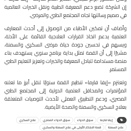
إن الشركة تضع دعم المعرفة الطبية ونقل الخبرات العالمية
في صميم رسالتها تجاه المجتمع الطبي والمرضى.
وأضاف أن تمكين الأطباء من الوصول إلى أحدث المعارف
العلمية يدعم اتخاذ القرارات العلاجية القائمة على الأدلة،
ويسهم في تحسين جودة حياة مرضى السكري والسمنة،
مشيرًا إلى أن القمة تمثل بداية برنامج سنوي يستهدف بناء
منصة مستدامة لتبادل المعرفة والخبرات وتعزيز التعليم الطبي
المستمر.
وتعتزم «إيفا فارما» تنظيم القمة سنويًا لنقل أبرز ما تعلنه
المؤتمرات والمحافل العلمية الدولية إلى المجتمع الطبي
المصري، ودعم التطبيق العملي لأحدث التوصيات المتعلقة
بعلاج السكري والسمنة والصحة الأيضية.
إيفا فارما
سوق الدواء
سوق الدواء المصري
علاج السكري
علاج السمنة
قمة الابتكار الأولى في علاج السمنة والسكري