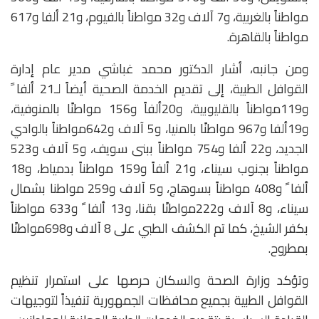
مواطناً بالغربية، و7 آلاف و32 مواطناً بالفيوم، و21 ألفا و617
مواطناً بالقاهرة.
ومن جانبه، أشار الدكتور محمد غباشي مدير عام إدارة
القوافل الطبية، إلى تقديم الخدمة الصحية أيضاً لـ21 ألفا ً
و119مواطناً بالقليوبية، و20ألفاً و156 مواطنًا بالمنوفية،
و19ألفا و967 مواطنًا بالمنيا، و5 آلاف و642مواطناً بالوادي
الجديد، و22 ألفا و754 مواطناً ببنى سويف، و5 آلاف و523
مواطناً بجنوب سيناء، و21 ألفاً و159 مواطناً بدمياط، و18
ألفا ً و408 مواطناً بسوهاج، و5 آلاف و259 مواطنا بشمال
سيناء، و8 آلاف و222مواطنًا بقنا، و13 ألفا ً و633 مواطناً
بكفر الشيخ، كما تم الكشف الطبي على 8 آلاف و698مواطنًا
بمطروح.
وتؤكد وزارة الصحة والسكان حرصها على استمرار تنظيم
القوافل الطبية بجميع محافظات الجمهورية تنفيذاً لتوجيهات