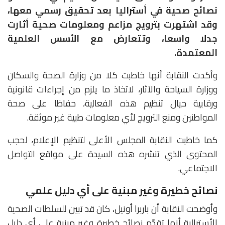
نصائح صحية في أستراليا بعد تحقيق رسمي معها،
وقد اشتهرت بترويج مزاعم ومعلومات صحية أثارت
جدلا واسعا، وتتعارض مع الأسس العلمية
المعتمدة.
وأكدت النقابة أنها خاطبت كلا من وزارة الصحة والسكان
ووزارة السياحة والآثار، لاتخاذ ما يلزم من إجراءات قانونية
ورقابية حيال تنظيم هذه الفعالية، حفاظا على صحة
المواطنين ومنع الترويج لأي معلومات طبية غير موثقة.
كما خاطبت النقابة المجلس الأعلى لتنظيم الإعلام، لحجب
المحتوى الذي تنشره هذه السيدة على مواقع التواصل
الاجتماعي.
نصائح خطيرة وغير مبنية على أي دليل علمي
وأوضحت النقابة أن باربرا أونيل، كان قد تبين للسلطات الصحية
الأسترالية أنها تقدّم نصائح خطيرة وغير مبنية على أي دليل