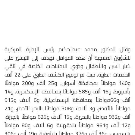
وقال الدكتور محمد عبدالحكيم رئيس الإدارة المركزية
للشؤون العلاجية أن هذه القوافل تهدف إلى التيسير على
كبار السن والأطفال وذوي الاحتياجات الخاصة في تلقي
الخدمات الطبية، حيث تم توقيع الكشف الطبي على 22 ألف
و140 مواطناً بمحافظة أسوان، و25 ألف و200 مواطنًا
بأسيوط، و16 ألف و585 مواطنًا بمحافظة الإسكندرية، و14
ألف و66مواطناً بمحافظة الإسماعيلية، و6 آلاف و915
مواطناً بالأقصر، و3 آلاف و308 مواطنًا بالبحر الأحمر، و21
ألف و932 مواطناً بالبحيرة، و15 آلاف و625 مواطنًا بالجيزة،
و12 ألف و961 مواطناً بالدقهلية، و6 آلاف و80 مواطناً
بالسويس، و36 ألف و376 مواطناً بالشرقية، و19 ألف و306