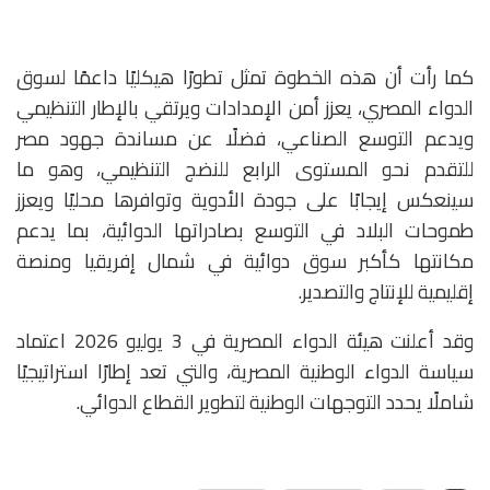
كما رأت أن هذه الخطوة تمثل تطورًا هيكليًا داعمًا لسوق
الدواء المصري، يعزز أمن الإمدادات ويرتقي بالإطار التنظيمي
ويدعم التوسع الصناعي، فضلًا عن مساندة جهود مصر
للتقدم نحو المستوى الرابع للنضج التنظيمي، وهو ما
سينعكس إيجابًا على جودة الأدوية وتوافرها محليًا ويعزز
طموحات البلاد في التوسع بصادراتها الدوائية، بما يدعم
مكانتها كأكبر سوق دوائية في شمال إفريقيا ومنصة
إقليمية للإنتاج والتصدير.
وقد أعلنت هيئة الدواء المصرية في 3 يوليو 2026 اعتماد
سياسة الدواء الوطنية المصرية، والتي تعد إطارًا استراتيجيًا
شاملًا يحدد التوجهات الوطنية لتطوير القطاع الدوائي.