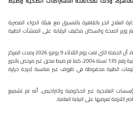
اهرة، وذلك لمخالفته الاشتراطات الصحية وضبط
ة العلاج الحر بالقاهرة بالتنسيق مع هيئة الدواء المصرية
فار وزير الصحة والسكان بتكثيف الرقابة على المنشآت الطبية
وأوضح الدكتور حسام عبدالغفار، المتحدث الرسمي للوزارة، أن الحملة التي تمت يوم الثلاثاء 9 يونيو 2026 رصدت المركز
يعمل بدون ترخيص بالمخالفة لقانون تنظيم المنشآت الطبية رقم 135 لسنة 2004، كما تم ضبط مخزن غير مرخص بالدور
لزمات الطبية محفوظة في ظروف غير مناسبة (درجة حرارة
ؤسسات العلاجية غير الحكومية والتراخيص، أنه تم تشميع
ر اللازمة لعرضها على النيابة العامة.