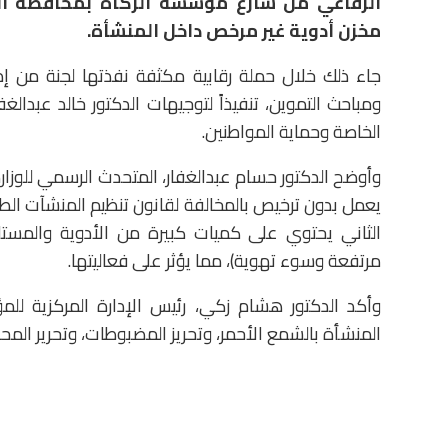
الرفاعي من شارع مؤسسة الزكاة بمحافظة الق
مخزن أدوية غير مرخص داخل المنشأة.
جاء ذلك خلال حملة رقابية مكثفة نفذتها لجنة من إدار
ومباحث التموين، تنفيذاً لتوجيهات الدكتور خالد عبدالغ
الخاصة وحماية المواطنين.
الثاني يحتوي على كميات كبيرة من الأدوية والمست
مرتفعة وسوء تهوية)، مما يؤثر على فعاليتها.
وأكد الدكتور هشام زكي، رئيس الإدارة المركزية للم
المنشأة بالشمع الأحمر، وتحريز المضبوطات، وتحرير المحاض