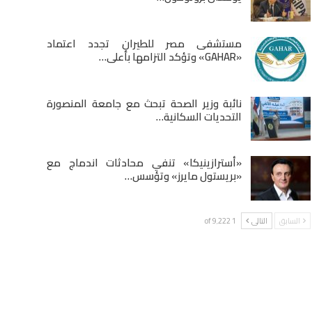
مستشفى مصر للطيران تجدد اعتماد
«GAHAR» وتؤكد التزامها بأعلى…
نائبة وزير الصحة تبحث مع جامعة المنصورة
التحديات السكانية…
«أسترازينيكا» تنفي محادثات اندماج مع
«بريستول مايرز» وتؤسس…
السابق
التالى
1 of 9٬222