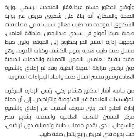
وأوضح الدكتور حسام عبدالغفار، المتحدث الرسمي لوزارة
الصحة والسكان، أنه بناءً على شكوى مريض عبر بوابة
الشكاوى الموحدة ضد طبيب معالج تسبب له في مضاعفات
صحية بمركز أمواج في سيدي عبدالرحمن بمنطقة العلمين،
توجهت إدارة العلاج الحر بمطروح إلى الموقع. وتبين ضبط
منتحل صفة طبيب تغذية يقوم بالكشف وكتابة الأدوية، وهو
مقيد بنقابة العاملين بالمهن التجميلية والخدمات الصحية
دون ترخيص مزاولة المهنة الطبية. وقد تم إغلاق وتشميع
العيادة وتحرير محضر انتحال صفة واتخاذ الإجراءات القانونية.
من جانبه، أشار الدكتور هشام زكي، رئيس الإدارة المركزية
للمؤسسات العلاجية غير الحكومية والتراخيص، إلى أن حملة
إدارة العلاج الحر ببني سويف أسفرت عن إغلاق وتشميع
مركز الحسين للتغذية العلاجية والسمنة بشارع مصر
والسودان، الذي يقدم خدمات طبية وتجميلية دون تراخيص،
حيث يديره فني تمريض رابع ينتحل صفة طبيب.