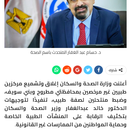
د. حسام عبد الغفار المتحدث باسم الصحة
شارك
أعلنت وزارة الصحة والسكان إغلاق وتشميع مركزين
طبيين غير مرخصين بمحافظتي مطروح وبني سويف،
وضبط منتحلين لصفة طبيب، تنفيذًا لتوجيهات
الدكتور خالد عبدالغفار وزير الصحة والسكان
بتكثيف الرقابة على المنشآت الطبية الخاصة
وحماية المواطنين من الممارسات غير القانونية
.