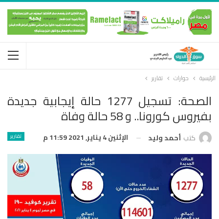
الرئيسية
حوارات
تقارير
الصحة: تسجيل 1277 حالة إيجابية جديدة
بفيروس كورونا.. و 58 حالة وفاة
الإثنين 4 يناير, 2021 11:59 م
تقارير
كتب
أحمد وليد