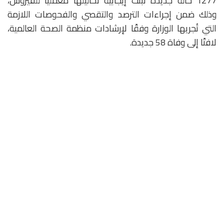
1277 حالة جديدة ثبتت إيجابية تحاليلها معمليًا للفيروس،
وذلك ضمن إجراءات الترصد والتقصي والفحوصات اللازمة
التي تُجريها الوزارة وفقًا لإرشادات منظمة الصحة العالمية،
لافتًا إلى وفاة 58 جديدة.