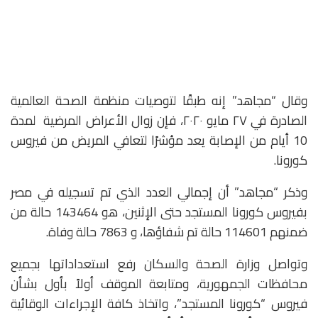
وقال “مجاهد” إنه طبقًا لتوصيات منظمة الصحة العالمية
الصادرة في ٢٧ مايو ٢٠٢٠، فإن زوال الأعراض المرضية لمدة
10 أيام من الإصابة يعد مؤشرًا لتعافي المريض من فيروس
كورونا.
وذكر “مجاهد” أن إجمالي العدد الذي تم تسجيله في مصر
بفيروس كورونا المستجد حتى الإثنين، هو 143464 حالة من
ضمنهم 114601 حالة تم شفاؤها، و 7863 حالة وفاة.
وتواصل وزارة الصحة والسكان رفع استعداداتها بجميع
محافظات الجمهورية، ومتابعة الموقف أولاً بأول بشأن
فيروس “كورونا المستجد”، واتخاذ كافة الإجراءات الوقائية