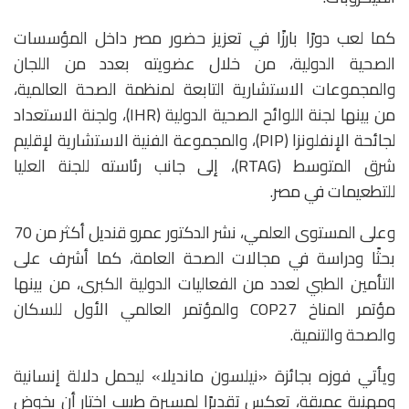
كما لعب دورًا بارزًا في تعزيز حضور مصر داخل المؤسسات
الصحية الدولية، من خلال عضويته بعدد من اللجان
والمجموعات الاستشارية التابعة لمنظمة الصحة العالمية،
من بينها لجنة اللوائح الصحية الدولية (IHR)، ولجنة الاستعداد
لجائحة الإنفلونزا (PIP)، والمجموعة الفنية الاستشارية لإقليم
شرق المتوسط (RTAG)، إلى جانب رئاسته للجنة العليا
للتطعيمات في مصر.
وعلى المستوى العلمي، نشر الدكتور عمرو قنديل أكثر من 70
بحثًا ودراسة في مجالات الصحة العامة، كما أشرف على
التأمين الطبي لعدد من الفعاليات الدولية الكبرى، من بينها
مؤتمر المناخ COP27 والمؤتمر العالمي الأول للسكان
والصحة والتنمية.
ويأتي فوزه بجائزة «نيلسون مانديلا» ليحمل دلالة إنسانية
ومهنية عميقة، تعكس تقديرًا لمسيرة طبيب اختار أن يخوض