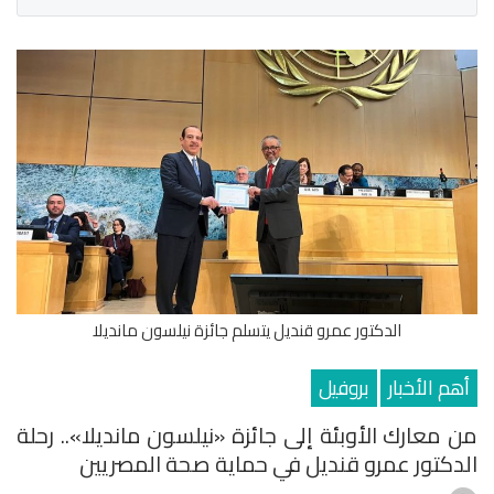
الدكتور عمرو قنديل يتسلم جائزة نيلسون مانديلا
أهم الأخبار
بروفيل
من معارك الأوبئة إلى جائزة «نيلسون مانديلا».. رحلة
الدكتور عمرو قنديل في حماية صحة المصريين