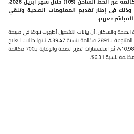
أعلنت وزارة الصحة والسكان استقبال 7324 مكالمة عبر الخط الساخن (105) خلال شهر أبريل 2026،
، وذلك في إطار تقديم المعلومات الصحية وتلقي
المباشر معهم.
 الصحة والسكان، أن بيانات التشغيل أظهرت تنوعًا في طبيعة
الخدمات المقدمة، حيث تصدرت الاستفسارات والطلبات المتنوعة بـ2891 مكالمة بنسبة 39.47%، تلتها حالات العلاج
والبلاغات ضد المنشآت الصحية بـ804 مكالمات بنسبة 10.98%، ثم استفسارات تعزيز الصحة والوقاية بـ700 مكالمة