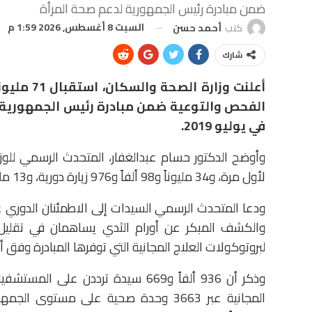
ضمن مبادرة رئيس الجمهورية لدعم صحة المرأة
السبت 8 أغسطس, 2026 1:59 م
كتب
أحمد حسن
شارك
الفحص والتوعية ضمن مبادرة رئيس الجمهورية ا
في يوليو 2019.
لأول مرة، و34 مليوناً و98 ألفاً و976 زيارة دورية، و13 مليوناً و766 ألفاً و437 زيارة عارضة.
ودعا المتحدث الرسمي السيدات إلى الاطمئنان الدوري ع
والكشف المبكر عن أورام الثدي يساهمان في تقليل 
لبروتوكولات العلاج المجانية التي توفرها المبادرة وفق أح
وذكر أن 936 ألفاً و669 سيدة ترددن 