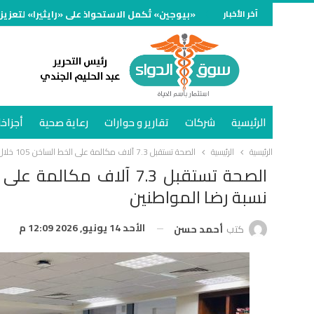
آخر الأخبار
«بيوجين» تُكمل الاستحواذ على «رايثيرا» لتعزيز
الرئيسية
شركات
تقارير و حوارات
رعاية صحية
أجزاخا
الرئيسية
الرئيسية
الصحة تستقبل 7.3 آلاف مكالمة على الخط الساخن 105 خلال أبريل 2026.. و95% نسبة رضا المواطنين
نسبة رضا المواطنين
الأحد 14 يونيو, 2026 12:09 م
كتب
أحمد حسن