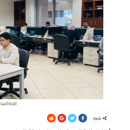
الخط السا
شارك