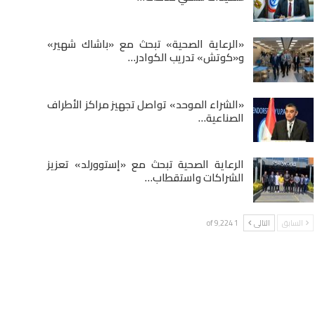
«الرعاية الصحية» تبحث مع «باشاك شهير»
و«كوتش» تدريب الكوادر…
«الشراء الموحد» تواصل تجهيز مراكز الأطراف
الصناعية…
الرعاية الصحية تبحث مع «إستوورلد» تعزيز
الشراكات واستقطاب…
السابق
التالى
1 of 9٬224