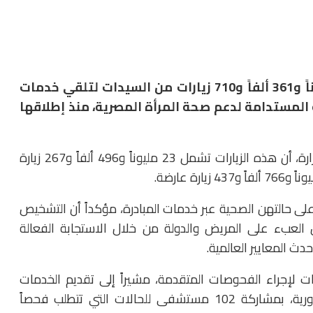
أعلنت وزارة الصحة والسكان، استقبال 71 مليوناً و361 ألفاً و710 زيارات من السيدات لتلقي خدمات
لمستدامة لدعم صحة المرأة المصرية، منذ إطلاقها
وأوضح الدكتور حسام عبدالغفار، المتحدث الرسمي للوزارة، أن هذه الزيارات تشمل 23 مليوناً و496 ألفاً و267 زيارة
لى حالتهن الصحية عبر خدمات المبادرة، مؤكداً أن التشخيص
العبء على المريض والدولة من خلال الاستجابة الفعالة
دث المعايير العالمية.
على المستشفيات لإجراء الفحوصات المتقدمة، مشيراً إلى تقديم الخدمات
المجانية عبر 3663 وحدة صحية على مستوى الجمهورية، بمشاركة 102 مستشفى للحالات التي تتطلب فحصاً