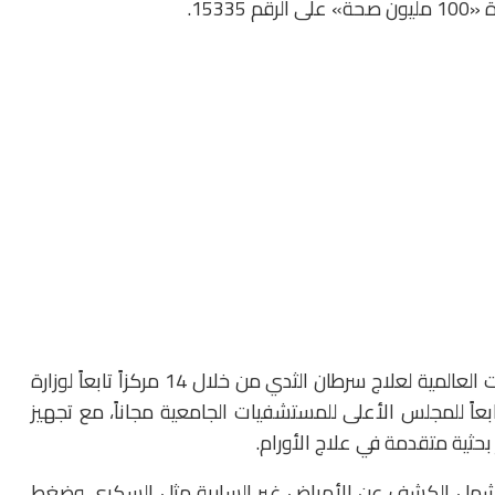
153.
وأضاف «عبدالغفار» أن المبادرة تتبع أحدث البروتوكولات العالمية لعلاج سرطان الثدي من خلال 14 مركزاً تابعاً لوزارة
، بالإضافة إلى تفعيلها في 14 مركزاً تابعاً للمجلس الأعلى للمستشفيات الجامعية مجاناً، مع تجهيز
حثية متقدمة في علاج الأورام.
درة السيدات بدءاً من سن 18 عاماً، وتشمل الكشف عن الأمراض غير السارية مثل السكري وضغط