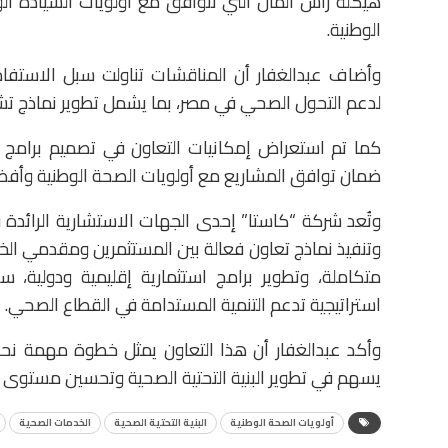
هيكلة رأس المال التي تتوافق مع أولويات السيادة ا
الوطنية.
وأضاف عبدالغفار أن المناقشات تناولت سبل الاستفادة
لدعم التحول الصحي في مصر، بما يشمل تطوير نماذج تش
كما تم استعراض إمكانيات التعاون في تصميم برامج 
ضمان توافق المشاريع مع أولويات الصحة الوطنية وأفضل
وتُعد شركة “كاستا” إحدى الجهات الاستشارية الرائدة 
وتنفيذ نماذج تعاون فعالة بين المستثمرين ومقدمي الخ
متكاملة، وتطوير برامج استثمارية إقليمية ودولية،
استراتيجية تدعم التنمية المستدامة في القطاع الصحي.
وأكد عبدالغفار أن هذا التعاون يمثل خطوة مهمة نحو 
يسهم في تطوير البنية التحتية الصحية وتحسين مستوى ا
أولويات الصحة الوطنية
البنية التحتية الصحية
الخدمات الصحية