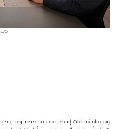
جانب 
وتم مناقشة آليات إنشاء منصة متخصصة لرصد وتطوير ف