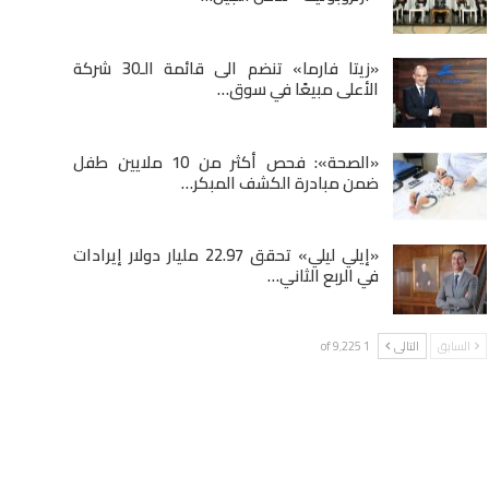
«زيتا فارما» تنضم الى قائمة الـ30 شركة
الأعلى مبيعًا في سوق…
«الصحة»: فحص أكثر من 10 ملايين طفل
ضمن مبادرة الكشف المبكر…
«إيلي ليلي» تحقق 22.97 مليار دولار إيرادات
في الربع الثاني…
السابق
التالى
1 of 9٬225