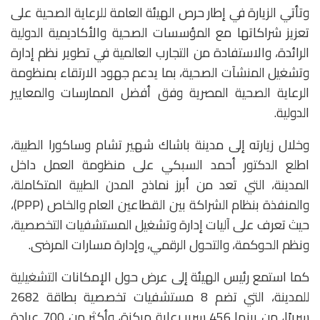
وتأتي الزيارة في إطار حرص الهيئة العامة للرعاية الصحية على
تعزيز شراكاتها مع المؤسسات الصحية والأكاديمية الدولية
الرائدة، والاستفادة من التجارب العالمية في تطوير نظم إدارة
وتشغيل المنشآت الصحية، بما يدعم جهود الارتقاء بمنظومة
الرعاية الصحية المصرية وفق أفضل الممارسات والمعايير
الدولية.
وخلال زيارته إلى مدينة باشاك شهير تشام وساكورا الطبية،
اطلع الدكتور أحمد السبكي على منظومة العمل داخل
المدينة، التي تعد من أبرز نماذج المدن الطبية المتكاملة،
والمنفذة بنظام الشراكة بين القطاعين العام والخاص (PPP)،
حيث تعرف على آليات إدارة وتشغيل المستشفيات التخصصية،
ونظم الحوكمة، والتحول الرقمي، وإدارة مسارات المرضى.
كما استمع رئيس الهيئة إلى عرض حول الإمكانات التشغيلية
للمدينة، التي تضم 8 مستشفيات تخصصية بطاقة 2682
سريرًا، من بينها 456 سرير رعاية مركزة، وأكثر من 700 عيادة