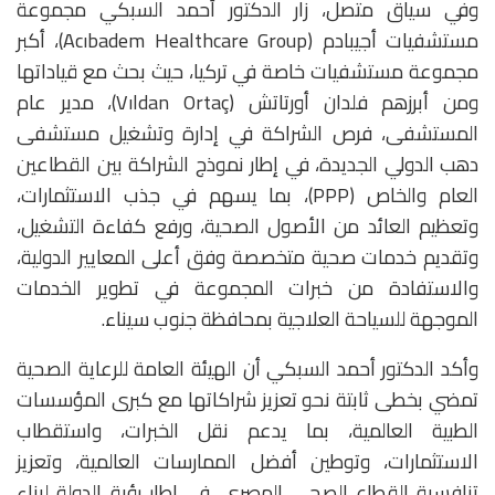
وفي سياق متصل، زار الدكتور أحمد السبكي مجموعة
مستشفيات أجيبادم (Acıbadem Healthcare Group)، أكبر
مجموعة مستشفيات خاصة في تركيا، حيث بحث مع قياداتها
ومن أبرزهم فلدان أورتاتش (Vıldan Ortaç)، مدير عام
المستشفى، فرص الشراكة في إدارة وتشغيل مستشفى
دهب الدولي الجديدة، في إطار نموذج الشراكة بين القطاعين
العام والخاص (PPP)، بما يسهم في جذب الاستثمارات،
وتعظيم العائد من الأصول الصحية، ورفع كفاءة التشغيل،
وتقديم خدمات صحية متخصصة وفق أعلى المعايير الدولية،
والاستفادة من خبرات المجموعة في تطوير الخدمات
الموجهة للسياحة العلاجية بمحافظة جنوب سيناء.
وأكد الدكتور أحمد السبكي أن الهيئة العامة للرعاية الصحية
تمضي بخطى ثابتة نحو تعزيز شراكاتها مع كبرى المؤسسات
الطبية العالمية، بما يدعم نقل الخبرات، واستقطاب
الاستثمارات، وتوطين أفضل الممارسات العالمية، وتعزيز
تنافسية القطاع الصحي المصري، في إطار رؤية الدولة لبناء