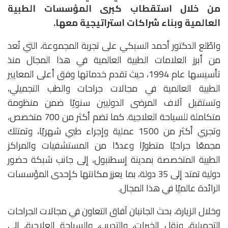
من خلال استقطاب كبرى المؤسسات الطبية
العالمية وبناء شراكات استراتيجية معها.
واطّلع الدكتور أحمد السبكي على تجربة المجموعة، التي تُعد
من أبرز العلامات الطبية العالمية في هذا المجال منذ
تأسيسها عام 1994، حيث تقدم خدماتها وفق أعلى المعايير
الطبية العالمية في مجالات جراحات والطب التجميلي،
وتستقبل آلاف المرضى الدوليين سنويًا ضمن منظومة
متكاملة للسياحة العلاجية. كما تضم أكثر من 700 متخصص،
وتجري أكثر من 1500 عملية وإجراء طبي شهريًا، وتمتلك
مجمعًا جراحيًا متطورًا وعددًا من المستشفيات والمراكز
الطبية المتخصصة بمدينة إسطنبول، إلى جانب شبكة حضور
دولية تمتد إلى 35 دولة، بما يعزز مكانتها كإحدى المؤسسات
الرائدة عالميًا في هذا المجال.
وخلال الزيارة، بحث الجانبان آفاق التعاون في مجالات الجراحات
التجميلية، ونقل الخبرات، والتدريب، والسياحة العلاجية، إلى