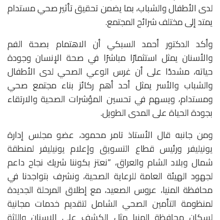
لدى الأطفال والشباب، بما يضمن تحقيق تأثير صحي مستدام
يمتد إلى مختلف شرائح المجتمع.
وأكد الدكتور أحمد السبكي أن الاهتمام بصحة الفم
والأسنان يمثل استثمارًا مباشرًا في صحة الإنسان وجودة
حياته، مشددًا على أن غرس الوعي الصحي لدى الأطفال
والشباب والأسر يمثل أحد أهم ركائز بناء مجتمع صحي
ومستدام، ويسهم في تحسين المؤشرات الصحية والارتقاء
بجودة الحياة على المدى الطويل.
ومن جانبه قال الأستاذ تامر محمود، عضو مجلس إدارة
يونيليفر ورئيس قطاع التسويق وإعلام يونيليفر لمنطقة
شمال وبلاد الشام والعراق، “نعتز بكوننا شريك نجاح داعم
لجهود الهيئة العامة للرعاية الصحية، ونشرف بتواجدنا في
محافظة المنيا، عروس الصعيد، مع إطلاق المرحلة الجديدة
لمنظومة التأمين الصحي الشامل لتقديم خدمات مجانية
لسكان محافظة المنيا مثل الكشف على الاسنان واللثة