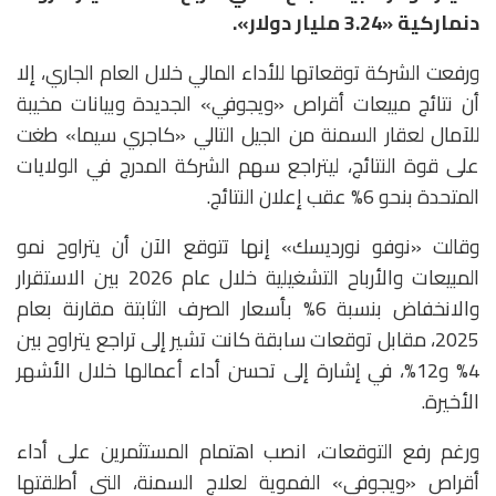
دنماركية «3.24 مليار دولار».
ورفعت الشركة توقعاتها للأداء المالي خلال العام الجاري، إلا
أن نتائج مبيعات أقراص «ويجوفي» الجديدة وبيانات مخيبة
للآمال لعقار السمنة من الجيل التالي «كاجري سيما» طغت
على قوة النتائج، ليتراجع سهم الشركة المدرج في الولايات
المتحدة بنحو 6% عقب إعلان النتائج.
وقالت «نوفو نورديسك» إنها تتوقع الآن أن يتراوح نمو
المبيعات والأرباح التشغيلية خلال عام 2026 بين الاستقرار
والانخفاض بنسبة 6% بأسعار الصرف الثابتة مقارنة بعام
2025، مقابل توقعات سابقة كانت تشير إلى تراجع يتراوح بين
4% و12%، في إشارة إلى تحسن أداء أعمالها خلال الأشهر
الأخيرة.
ورغم رفع التوقعات، انصب اهتمام المستثمرين على أداء
أقراص «ويجوفي» الفموية لعلاج السمنة، التي أطلقتها