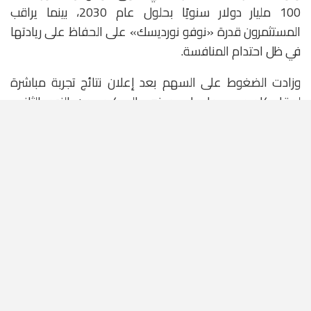
100 مليار دولار سنويًا بحلول عام 2030، بينما يراقب
المستثمرون قدرة «نوفو نورديسك» على الحفاظ على ريادتها
في ظل احتدام المنافسة.
وزادت الضغوط على السهم بعد إعلان نتائج تجربة مباشرة
لعقار كاجري سيما على مرضى السكري من النوع الثاني،
والتي أظهرت أن العقار حقق نتائج مماثلة لعقار «تيرزيباتيد»
التابع لشركة «إيلي ليلي» في خفض الوزن بعد 68 أسبوعًا،
لكنه لم ينجح في التفوق عليه في السيطرة على مستويات
السكر في الدم.
ويرى محللون أن هذه النتائج تؤكد أن العقار الجديد لا يمنح
الشركة أفضلية تنافسية واضحة في مواجهة منتجات «إيلي
ليلي»، وهو ما يثير تساؤلات بشأن الجيل التالي من علاجات
السمنة لدى «نوفو نورديسك»، خاصة مع اقتراب انتهاء
براءات اختراع مادة «سيماجلوتايد» الفعالة في «ويجوفي»
و«أوزمبيك» خلال السنوات المقبلة.