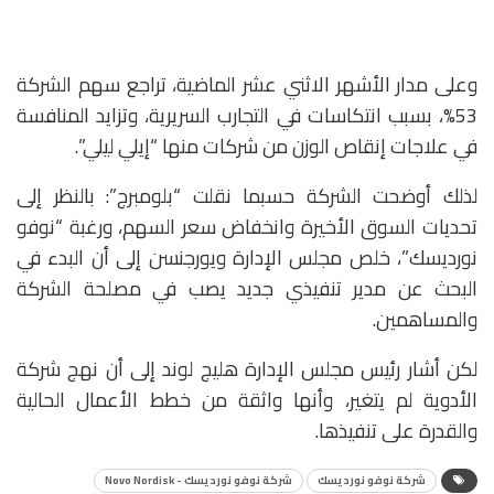
وعلى مدار الأشهر الاثني عشر الماضية، تراجع سهم الشركة
53%، بسبب انتكاسات في التجارب السريرية، وتزايد المنافسة
في علاجات إنقاص الوزن من شركات منها “إيلي ليلي”.
لذلك أوضحت الشركة حسبما نقلت “بلومبرج”: بالنظر إلى
تحديات السوق الأخيرة وانخفاض سعر السهم، ورغبة “نوفو
نورديسك”، خلص مجلس الإدارة ويورجنسن إلى أن البدء في
البحث عن مدير تنفيذي جديد يصب في مصلحة الشركة
والمساهمين.
لكن أشار رئيس مجلس الإدارة هليج لوند إلى أن نهج شركة
الأدوية لم يتغير، وأنها واثقة من خطط الأعمال الحالية
والقدرة على تنفيذها.
شركة نوفو نورديسك
شركة نوفو نورديسك - Novo Nordisk