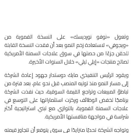
وتعول «نوفو نورديسك» على النسخة الفموية من
«ويجوفي» لاستعادة زخم النمو بعد أن فقدت النسخة القابلة
للحقن جزءًا من حصتها في سوق علاجات السمنة الأمريكية
لصالح منتجات «إيلي ليلي» خلال السنوات الأخيرة.
ويقود الرئيس التنفيذي مايك دوستدار جهود إعادة الشركة
إلى مسار النمو منذ توليه المنصب قبل نحو عام، بعد فترة من
تباطؤ المبيعات وتراجع القيمة السوقية، حيث نفذت الشركة
برنامجًا لخفض الوظائف وركزت استثماراتها على التوسع في
علاجات السمنة الفموية، بالتوازي مع تبني استراتيجية أكثر
شراسة في مواجهة منافستها الأمريكية.
وتواجه الشركة تحديًا متزايدًا في سوق يتوقع أن تتجاوز قيمته