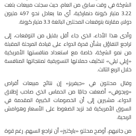
الشركة في وقت سابق من العام، حيث سجلت مبيعات بلغت
3.22 مليار كرونة دنماركية، أي ما يعادل نحو 497 مليون
دولار، مقارنة بتوقعات المحللين البالغة 3.3 مليار كرونة.
وأدى هذا الأداء، الذي جاء أقل بقليل من التوقعات، إلى
تراجع التفاؤل بشأن قدرة الدواء على قيادة المرحلة المقبلة
من نمو الشركة، خاصة مع استعداد منافستها الأمريكية
«إيلي ليلي» لتكثيف حملاتها التسويقية لمنتجاتها المنافسة
خلال الربع الثالث.
وقال محللون في «جيفريز» إن نتائج مبيعات أقراص
«ويجوفي» أضعفت جانبًا من الحماس الذي صاحب إطلاق
الدواء، مشيرين إلى أن الخصومات الكبيرة المقدمة في
السوق الأمريكية قد تزيد الضغوط على الأسعار وهوامش
الربحية.
من جانبهم، أوضح محللو «باركليز» أن تراجع السهم، رغم قوة