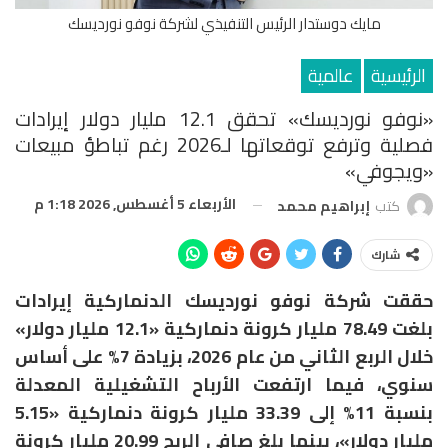
مايك دوستدار الرئيس التنفيذي لشركة نوفو نورديسك
الرئيسية
عالمية
«نوفو نورديسك» تحقق 12.1 مليار دولار إيرادات
فصلية وترفع توقعاتها لـ2026 رغم تباطؤ مبيعات
«ويجوفي»
الأربعاء 5 أغسطس, 2026 1:18 م
كتب
إبراهيم محمد
شارك
حققت شركة نوفو نورديسك الدنماركية إيرادات
بلغت 78.49 مليار كرونة دنماركية «12.1 مليار دولار»
خلال الربع الثاني من عام 2026، بزيادة 7% على أساس
سنوي، فيما ارتفعت الأرباح التشغيلية المعدلة
بنسبة 11% إلى 33.39 مليار كرونة دنماركية «5.15
مليار دولار»، بينما بلغ صافي الربح 20.99 مليار كرونة