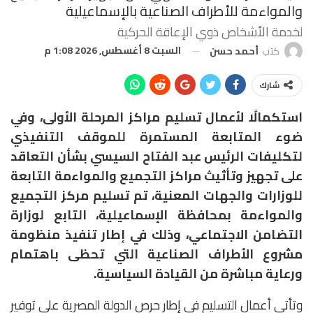
والمواءمة للأطراف الصناعية بالإسماعيلية
لخدمة الأشخاص ذوي الإعاقة الحركية
السبت 8 أغسطس, 2026 1:08 م
كتب
أحمد حسن
شارك
استكمالًا لأعمال تسليم مراكز المرحلة الأولى، وفي
ضوء المتابعة المستمرة للموقف التنفيذي
لتكليفات الرئيس عبد الفتاح السيسي بشأن التعاقد
على تجهيز وتأثيث مراكز التجميع والمواءمة التابعة
للوزارات والجهات المعنية، تم تسليم مركز التجميع
والمواءمة بمحافظة الإسماعيلية، التابع لوزارة
التضامن الاجتماعي، وذلك في إطار تنفيذ منظومة
مشروع الأطراف الصناعية التي تحظى باهتمام
ورعاية مباشرة من القيادة السياسية.
وتأتي أعمال التسليم في إطار حرص الدولة المصرية على توفير