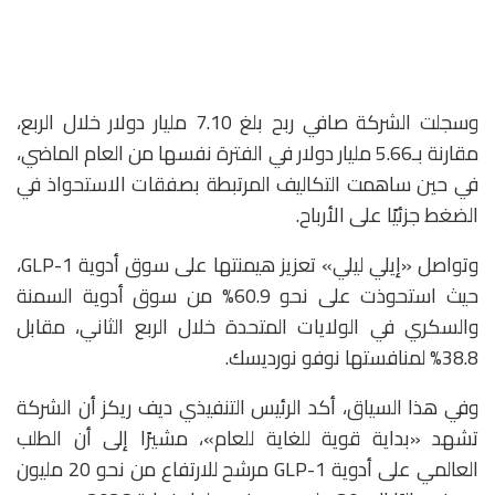
وسجلت الشركة صافي ربح بلغ 7.10 مليار دولار خلال الربع،
مقارنة بـ5.66 مليار دولار في الفترة نفسها من العام الماضي،
في حين ساهمت التكاليف المرتبطة بصفقات الاستحواذ في
الضغط جزئيًا على الأرباح.
وتواصل «إيلي ليلي» تعزيز هيمنتها على سوق أدوية GLP-1،
حيث استحوذت على نحو 60.9% من سوق أدوية السمنة
والسكري في الولايات المتحدة خلال الربع الثاني، مقابل
38.8% لمنافستها
نوفو نورديسك
.
وفي هذا السياق، أكد الرئيس التنفيذي ديف ريكز أن الشركة
تشهد «بداية قوية للغاية للعام»، مشيرًا إلى أن الطلب
العالمي على أدوية GLP-1 مرشح للارتفاع من نحو 20 مليون