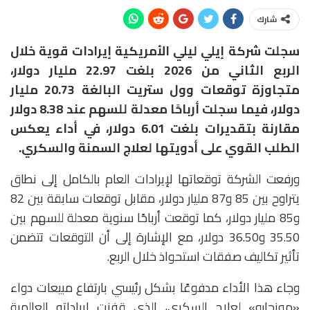
شارك
سجلت شركة
إيلي ليلي الأمريكية
إيرادات قوية خلال
الربع الثاني من 2026 بلغت 22.97 مليار دولار،
متجاوزة توقعات وول ستريت البالغة 20.73 مليار
دولار، فيما سجلت أرباحًا معدلة للسهم عند 8.38 دولار
مقارنة بتقديرات بلغت 6.01 دولار، في أداء يعكس
الطلب القوي على أدويتها لعلاج السمنة والسكري.
ورفعت الشركة توقعاتها لإيرادات العام بالكامل إلى نطاق
يتراوح بين 85 و87 مليار دولار، مقابل توقعات سابقة بين 82
و85 مليار دولار، كما توقعت أرباحًا سنوية معدلة للسهم بين
35.50 و36.50 دولار، مع الإشارة إلى أن التوقعات تتضمن
تأثير تكاليف صفقات استحواذ خلال الربع.
وجاء هذا الأداء مدفوعًا بشكل رئيسي بارتفاع مبيعات دواء
«مونجارو» لعلاج السكري، الذي قفزت إيراداته العالمية