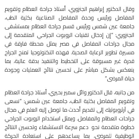
وقال الدكتور إبراهيم الجنزوري، أستاذ جراحة العظام وتقويم
المفاصل ورئيس وحدة المفاصل الصناعية بكلية الطب،
جامعة عين شمس ورئيس قسم جراحة العظام بمستشفى
الجنزوري: “إن إدخال تقنيات الروبوت الجراحي المتقدمة إلى
مجال جراحات المفاصل في مصر يمثل محطة فارقة في
مسيرة تطوير الرعاية الصحية. فهذه التكنولوجيا تمنح الجراح
قدرة غير مسبوقة على التخطيط والتنفيذ بدقة عالية، بما
ينعكس بشكل مباشر على تحسين نتائج العمليات وجودة
حياة المرضى.”
من جانبه، قال الدكتور وائل سمير بحيري، أستاذ جراحة العظام
وتقويم المفاصل بكلية الطب، جامعة عين شمس: “نسعى
في آرثروبوتيك إلى تقديم أحدث ما توصل إليه العلم في مجال
جراحات العظام والمفاصل. ويمثل استخدام الروبوت الجراحي
خطوة متقدمة نحو دعم سرعة الاستشفاء وتحسين النتائج
الوظيفية للمرضى، بما يساعدهم على استعادة الحركة