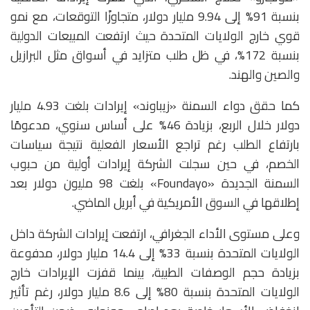
بنسبة 91% إلى 9.94 مليار دولار، متجاوزًا التوقعات، مع نمو
قوي خارج الولايات المتحدة حيث ارتفعت المبيعات الدولية
بنسبة 172%، في ظل طلب متزايد في أسواق مثل البرازيل
والصين والهند.
كما حقق دواء السمنة «زيباوند» إيرادات بلغت 4.93 مليار
دولار خلال الربع، بزيادة 46% على أساس سنوي، مدعومًا
بارتفاع الطلب رغم تراجع الأسعار الفعلية نتيجة سياسات
الخصم، في حين سجلت الشركة إيرادات أولية من حبوب
السمنة الجديدة «Foundayo» بلغت 98 مليون دولار بعد
إطلاقها في السوق الأمريكية في أبريل الماضي.
وعلى مستوى الأداء الجغرافي، ارتفعت إيرادات الشركة داخل
الولايات المتحدة بنسبة 33% إلى 14.4 مليار دولار، مدفوعة
بزيادة حجم الوصفات الطبية، بينما قفزت الإيرادات خارج
الولايات المتحدة بنسبة 80% إلى 8.6 مليار دولار، رغم تأثير