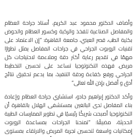
وأضاف الدكتور محمود عبد الكريم، أستاذ جراحة العظام
والمفاصل الصناعية للفخذ والركبة وكسور العظام والحوض
بكلية الطب، قصر العيني، جامعة القاهرة: “إن الاعتماد على
تقنيات الروبوت الجراحي في جراحات المفاصل يمثل تطورًا
مهمًا في تقديم رعاية أكثر دقة وملاءمة لاحتياجات كل
مريض. فهذه التكنولوجيا تساعد على تحسين التخطيط
الجراحي ورفع كفاءة ودقة التنفيذ، بما يدعم تحقيق نتائج
أدق و أفضل بإذن الله تعالى”
وأكد الدكتور إبراهيم جادو، استشاري جراحة العظام وإعادة
بناء المفاصل لدى البالغين بمستشفى الهلال بالقاهرة أن
التكنولوجيا أصبحت شريكًا رئيسيًا في تطوير الممارسات الطبية
الحديثة، مضيفًا: “تمنحنا الجراحات بمساعدة الروبوت
إمكانيات واسعة لتحسين تجربة المريض والارتقاء بمستوى