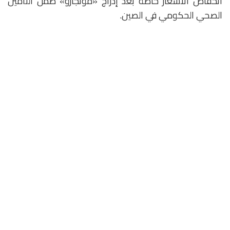
انخفاض الأسعار خاصة بعد إدراج «مونجارو» ضمن التأمين
الصحي الحكومي في الصين.