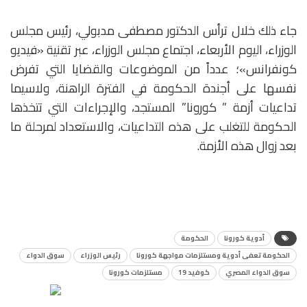
جاء ذلك خلال ترأس الدكتور مصطفى مدبولي، رئيس مجلس
الوزراء، اليوم الأربعاء، اجتماع مجلس الوزراء، عبر تقنية «فيديو
كونفرانس»؛ عدداً من الموضوعات والقضايا التي تفرض
نفسها على أجندة الحكومة في الفترة الراهنة، ولاسيما
تداعيات أزمة ” كورونا” المستجد، والإجراءات التي تتخذها
الحكومة للتغلب على هذه التداعيات، والاستعداد لمرحلة ما
بعد زوال هذه الأزمة.
أدوية كورونا
الحكومة
الحكومة تعفى أدوية ومستلزمات مواجهة كورونا
رئيس الوزراء
سوق الدواء
سوق الدواء المصري
كوفيد 19
مستلزمات كورونا