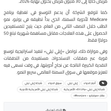
مريض حاليًا إلى 30 مليون مريض بحلول نهاية 2026.
كما تتوقع الشركة أن يدعم التوسع في تغطية برنامج
Medicare
لأدوية السمنة، الذي بدأ تطبيقه في يوليو، نمو
الطلب خلال النصف الثاني من العام، حيث يتيح للمستفيدين
الحصول على هذه العلاجات مقابل مساهمة شهرية تبلغ 50
دولارًا فقط.
وفي موازاة ذلك، تواصل «إيلي ليلي» تنفيذ استراتيجية توسع
قوية عبر صفقات الاستحواذ، مستفيدة من التدفقات
النقدية الكبيرة الناتجة عن نجاح أدويتها، في وقت تسعى فيه
لتعزيز موقعها في سوق السمنة العالمي سريع النمو.
أخبار الدواء
إيلي ليلي
سوق الدواء
شركة إيلي ليلي
شركة إيلي ليلي «Eli Lilly» الأمريكية
شركة إيلي ليلي الأمريكية للأدوية
عقار «مونجارو – Mounjaro»
اترك تعليق