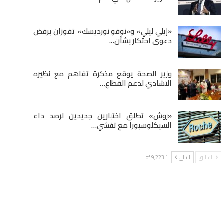
«إيلي ليلي» و«نوفو نورديسك» تفوزان برفض
دعوى احتكار بشأن…
وزير الصحة يوقع مذكرة تفاهم مع نظيره
التشادي لدعم القطاع…
«روش» تطلق اختبارين جديدين لرصد داء
السيكلوسبورا مع تفشي…
السابق
التالى
1 of 9٬223