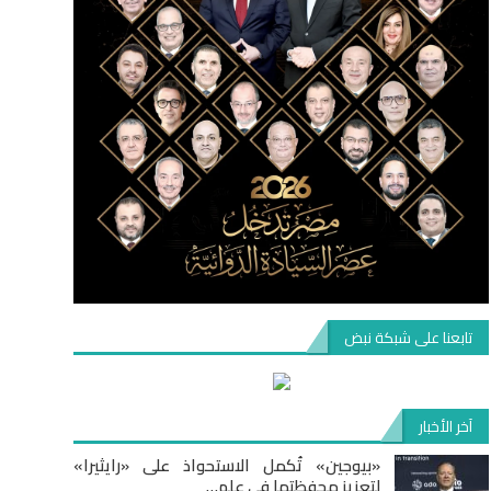
تابعنا على شبكة نبض
آخر الأخبار
«بيوجين» تُكمل الاستحواذ على «رايثيرا»
لتعزيز محفظتها في علم…