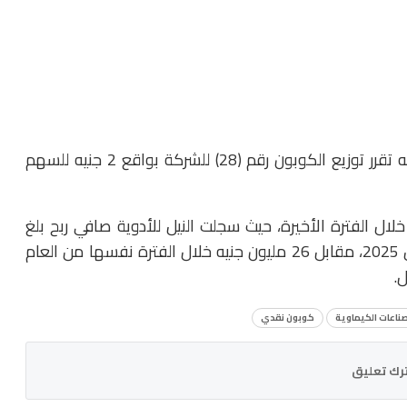
وأوضحت البورصة في إفصاحها الصادر اليوم الأربعاء، أنه تقرر توزيع الكوبون رقم (28) للشركة بواقع 2 جنيه للسهم
لال الفترة الأخيرة، حيث سجلت النيل للأدوية صافي ربح بلغ
110.5 مليون جنيه خلال المدة من يوليو حتى أغسطس 2025، مقابل 26 مليون جنيه خلال الفترة نفسها من العام
.
لصناعات الكيماوية
كوبون نقدي
رك تعليق