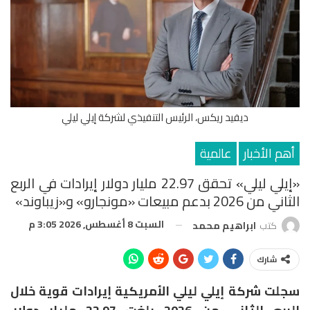
ديفيد ريكس، الرئيس التنفيذي لشركة إيلي ليلي
أهم الأخبار
عالمية
«إيلي ليلي» تحقق 22.97 مليار دولار إيرادات في الربع
الثاني من 2026 بدعم مبيعات «مونجارو» و«زيباوند»
السبت 8 أغسطس, 2026 3:05 م
كتب
ابراهيم محمد
شارك
سجلت شركة
إيلي ليلي الأمريكية
إيرادات قوية خلال