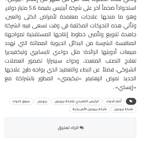
استحواذاً ضخماً آخر على شركة أبيليس بقيمة 5.6 مليار دولار،
وهو ما منحها علاجات معتمدة لأمراض الكلى والعين،
وتأتي هذه التحركات المكثفة في وقت تسعى فيه الشركة
جاهدة لتنويع وتأمين خطوط إنتاجها المستقبلية لمواجهة
المنافسة الشرسة من البدائل الحيوية المماثلة التي تهدد
مبيعات أدويتها الرائدة؛ مثل دواءي تايسابري وتيكفيديرا
لعلاج التصلب المتعدد، ودواء سبينرازا لضمور العضلات
الشوكي، فضلاً عن البطء والتعقيد الذي يواجه طرح علاجها
الجديد لمرض الزهايمر «ليكيمبي» المطور بالشراكة مع
«إيساي» .
أخبار الدواء
الرئيس التنفيذي لشركة بيوجين
بيوجين
سوق الدواء
شركة بيوجين
شركة بيوجين الأمريكية
اترك تعليق