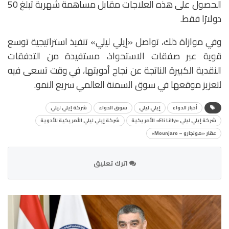
الحصول على هذه العلاجات مقابل مساهمة شهرية تبلغ 50
دولارًا فقط.
وفي موازاة ذلك، تواصل «إيلي ليلي» تنفيذ استراتيجية توسع
قوية عبر صفقات الاستحواذ، مستفيدة من التدفقات
النقدية الكبيرة الناتجة عن نجاح أدويتها، في وقت تسعى فيه
لتعزيز موقعها في سوق السمنة العالمي سريع النمو.
أخبار الدواء
إيلي ليلي
سوق الدواء
شركة إيلي ليلي
شركة إيلي ليلي «Eli Lilly» الأمريكية
شركة إيلي ليلي الأمريكية للأدوية
عقار «مونجارو – Mounjaro»
اترك تعليق