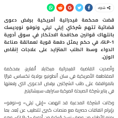
شارك
قضت محكمة فيدرالية أمريكية برفض دعوى
قضائية تتهم شركتي
إيلي ليلي
و
نوفو نورديسك
بانتهاك قوانين مكافحة الاحتكار في سوق أدوية
GLP-1، في حكم يمثل دفعة قوية لعمالقة صناعة
الدواء وسط الطلب المتزايد على علاجات إنقاص
الوزن.
وأصدرت القاضية الفيدرالية
ميكايلا ألفاريز
، بمحكمة
المقاطعة الأمريكية في سان أنطونيو بولاية تكساس، قرارًا
بالموافقة على طلب الشركتين برفض الدعوى التي رفعتها
في يناير شركة الصيدلة المركبة
سترايف سبيشاليتيز
.
وكانت الشركة المدعية قد اتهمت «إيلي ليلي» و«نوفو»
بإبرام اتفاقات حصرية مع منصات كبرى للتطبيب عن بُعد، بما
يمنع الأطباء من وصف نسخ مُركبة من أدوية «GLP-1»، وهو