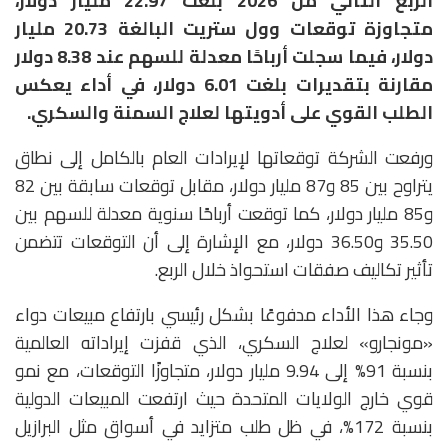
الربع الثاني من 2026 بلغت 22.97 مليار دولار،
متجاوزة توقعات وول ستريت البالغة 20.73 مليار
دولار، فيما سجلت أرباحًا معدلة للسهم عند 8.38 دولار
مقارنة بتقديرات بلغت 6.01 دولار، في أداء يعكس
الطلب القوي على أدويتها لعلاج السمنة والسكري.
ورفعت الشركة توقعاتها لإيرادات العام بالكامل إلى نطاق
يتراوح بين 85 و87 مليار دولار، مقابل توقعات سابقة بين 82
و85 مليار دولار، كما توقعت أرباحًا سنوية معدلة للسهم بين
35.50 و36.50 دولار، مع الإشارة إلى أن التوقعات تتضمن
تأثير تكاليف صفقات استحواذ خلال الربع.
وجاء هذا الأداء مدفوعًا بشكل رئيسي بارتفاع مبيعات دواء
«مونجارو» لعلاج السكري، الذي قفزت إيراداته العالمية
بنسبة 91% إلى 9.94 مليار دولار، متجاوزًا التوقعات، مع نمو
قوي خارج الولايات المتحدة حيث ارتفعت المبيعات الدولية
بنسبة 172%، في ظل طلب متزايد في أسواق مثل البرازيل