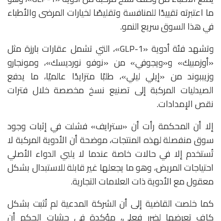
ما اعتبرته تقييدًا للمنافسة وتقليصًا لخيارات المرضى والأطباء
في هذا السوق سريع النمو.
وتشهد فئة أدوية «GLP-1»، التي تشمل عقارات بارزة مثل
«
أوزمبيك»
و«
ويجوفي»
من «نوفو نورديسك»، و
مونجارو
و
زيببوند
من «إيلي ليلي»، طلبًا متزايدًا عالميًا، ما يدفع
الصيدليات المركبة إلى تصنيع نسخ مخصصة خلال فترات
نقص الإمدادات.
إلا أن المحكمة رأت أن «سترايف» فشلت في إثبات وجود
سوق منفصلة لهذه المنتجات، موضحة أن الأدوية المركبة لا
تُستخدم إلا في حالات خاصة عندما لا يلبي الدواء الأصلي
احتياجات المريض، وهو ما يجعلها غير قابلة للاستبدال بشكل
معقول مع الأدوية ذات العلامات التجارية.
كما خلصت القاضية إلى أن الشركة المدعية لم تُثبت بشكل
كافٍ تعرضها لضرر فعلي، مؤكدة في حيثيات الحكم أن