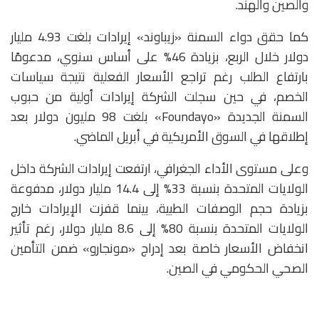
والصين والهند.
كما حقق دواء السمنة «زيباوند» إيرادات بلغت 4.93 مليار
دولار خلال الربع، بزيادة 46% على أساس سنوي، مدعومًا
بارتفاع الطلب رغم تراجع الأسعار الفعلية نتيجة سياسات
الخصم، في حين سجلت الشركة إيرادات أولية من حبوب
السمنة الجديدة «Foundayo» بلغت 98 مليون دولار بعد
إطلاقها في السوق الأمريكية في أبريل الماضي.
وعلى مستوى الأداء الجغرافي، ارتفعت إيرادات الشركة داخل
الولايات المتحدة بنسبة 33% إلى 14.4 مليار دولار، مدفوعة
بزيادة حجم الوصفات الطبية، بينما قفزت الإيرادات خارج
الولايات المتحدة بنسبة 80% إلى 8.6 مليار دولار، رغم تأثير
انخفاض الأسعار خاصة بعد إدراج «مونجارو» ضمن التأمين
الصحي الحكومي في الصين.