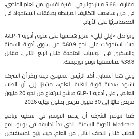
مقارنة بـ5.66 مليار دولار في الفترة نفسها من العام الماضي،
في حين ساهمت التكاليف المرتبطة بصفقات الاستحواذ في
الضغط جزئيًا على الأرباح.
وتواصل «إيلي ليلي» تعزيز هيمنتها على سوق أدوية GLP-1،
حيث استحوذت على نحو 60.9% من سوق أدوية السمنة
والسكري في الولايات المتحدة خلال الربع الثاني، مقابل
38.8% لمنافستها
نوفو نورديسك
.
وفي هذا السياق، أكد الرئيس التنفيذي ديف ريكز أن الشركة
تشهد «بداية قوية للغاية للعام»، مشيرًا إلى أن الطلب
العالمي على أدوية GLP-1 مرشح للارتفاع من نحو 20 مليون
مريض حاليًا إلى 30 مليون مريض بحلول نهاية 2026.
كما تتوقع الشركة أن يدعم التوسع في تغطية برنامج
Medicare
لأدوية السمنة، الذي بدأ تطبيقه في يوليو، نمو
الطلب خلال النصف الثاني من العام، حيث يتيح للمستفيدين