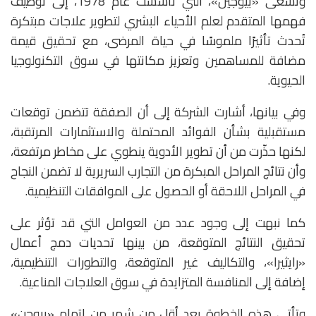
وتسعى «بيوجين»، التي تأسست عام 1978، إلى توظيف
فهمها المتقدم لعلم الأحياء البشري لتطوير علاجات مبتكرة
تُحدث تأثيرًا ملموسًا في حياة المرضى، مع تحقيق قيمة
مضافة للمساهمين وتعزيز مكانتها في سوق التكنولوجيا
الحيوية.
وفي بيانها، أشارت الشركة إلى أن الصفقة تتضمن توقعات
مستقبلية بشأن الفوائد المحتملة والاستثمارات المرتقبة،
لكنها حذّرت من أن تطوير الأدوية ينطوي على مخاطر مرتفعة،
وأن نتائج المراحل المبكرة من التجارب السريرية لا تضمن النجاح
في المراحل اللاحقة أو الحصول على الموافقات التنظيمية.
كما نبهت إلى وجود عدد من العوامل التي قد تؤثر على
تحقيق النتائج المتوقعة، من بينها تحديات دمج أعمال
«رايثيرا»، والتكاليف غير المتوقعة، والتطورات التنظيمية،
إضافة إلى المنافسة المتزايدة في سوق العلاجات المناعية.
وتأتي هذه الخطوة بعد أقل من شهر من إتمام «بيوجن»