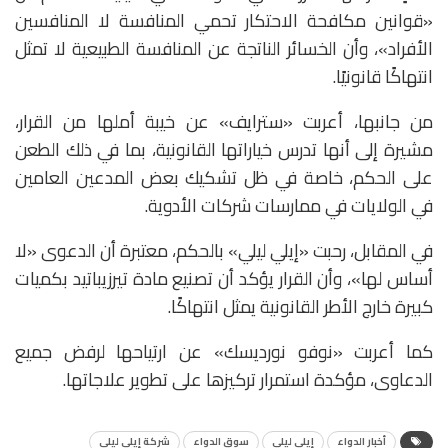
«قوانين مكافحة الاحتكار تحمي المنافسة لا المنافسين
الأفراد»، وأن الخسائر الناتجة عن المنافسة الطبيعية لا تمثل
انتهاكًا قانونيًا.
من جانبها، أعربت «سترايف» عن خيبة أملها من القرار،
مشيرة إلى أنها تدرس خياراتها القانونية، بما في ذلك الطعن
على الحكم، خاصة في ظل تشكيك بعض المدعين العامين
في الولايات في ممارسات شركات الأدوية.
في المقابل، رحبت «إيلي ليلي» بالحكم، معتبرة أن الدعوى «لا
أساس لها»، وأن القرار يؤكد أن تصنيع مادة تيرزيباتيد بكميات
كبيرة خارج الأطر القانونية يمثل انتهاكًا.
كما أعربت «نوفو نورديسك» عن ارتياحها لرفض جميع
الدعاوى، مؤكدة استمرار تركيزها على تطوير علاجاتها.
أخبار الدواء
إيلي ليلي
سوق الدواء
شركة إيلي ليلي