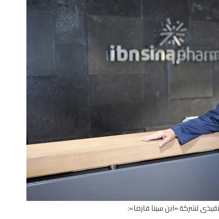
يذى لشركة «ابن سينا فارما»: