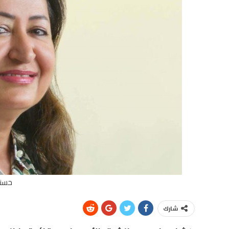
حسني
شارك