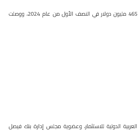
وقالت فوربس أن ابن سينا فارما حققت إيرادات بنحو 465 مليون دولار في النصف الأول من عام 2024، ووصلت
ربية الدولية للاستثمار، وعضوية مجلس إدارة بنك فيصل