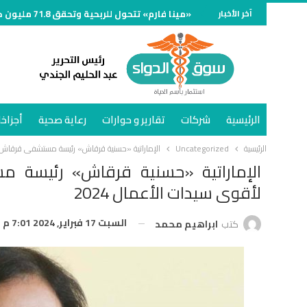
آخر الأخبار
«مينا فارم» تتحول للربحية وتحقق 71.8 مليون جنيه خلال الربع الأول من 2026
الرئيسية
شركات
تقارير و حوارات
رعاية صحية
أجزاخا
الرئيسية
Uncategorized
الإماراتية «حسنية قرقاش» رئيسة مستشفى قرقاش ض
الإماراتية «حسنية قرقاش» رئيسة
لأقوى سيدات الأعمال 2024
السبت 17 فبراير, 2024 7:01 م
كتب
ابراهيم محمد