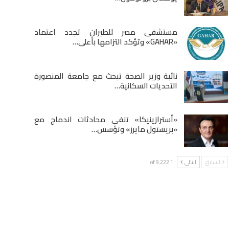
مستشفى مصر للطيران تجدد اعتماد
«GAHAR» وتؤكد التزامها بأعلى…
نائبة وزير الصحة تبحث مع جامعة المنصورة
التحديات السكانية…
«أسترازينيكا» تنفي محادثات اندماج مع
«بريستول مايرز» وتؤسس…
السابق
التالى
1 of 9٬222