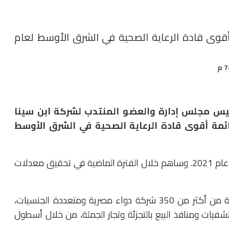
ى قادة الرعاية الصحية في الشرق الأوسط لعام
س مجلس إدارة والعضو المنتدب لشركة ابن سينا
قائمة أقوى قادة الرعاية الصحية في الشرق الأوسط
وذكرت فوربس أن محجوب، قد تولى منصبه الحالي في عام 2021. وساهم خلال الفترة الماضية في تحقيق معدلات
وتابعت: “توزع شركة ابن سينا فارما المنتجات الصيدلانية من أكثر من 350 شركة دواء مصرية ومتعددة الجنسيات،
والمستشفيات ومنافذ البيع بالتجزئة وتجار الجملة، من خلال أسطول