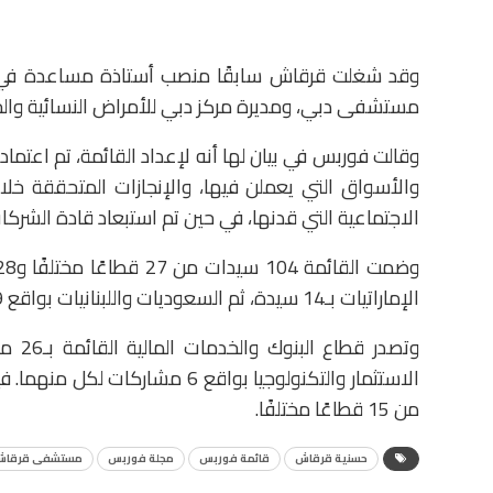
وقد شغلت قرقاش سابقًا منصب أستاذة مساعدة في كل
مستشفى دبي، ومديرة مركز دبي للأمراض النسائية وال
وقالت فوربس في بيان لها أنه لإعداد القائمة، تم اعتماد
والأسواق التي يعملن فيها، والإنجازات المتحققة خلا
الاجتماعية التي قدنها، في حين تم استبعاد قادة الشركات 
الإماراتيات بـ14 سيدة، ثم السعوديات واللبنانيات بواقع 9 سيدات لكل منهما.
من 15 قطاعًا مختلفًا.
حسنية قرقاش
قائمة فوربس
مجلة فوربس
مستشفى قرقا