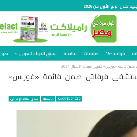
نة
كوفيد-19
صفقات
عالمية
سوق الدواء العربى
صور 
من قائمة «فوربس» لأقوى سيدات الأعمال 2024
 مستشفى قرقاش ضمن قائمة «فوربس»
UNCATEGORIZED
الرئيسية
سوق الدواء الإماراتي