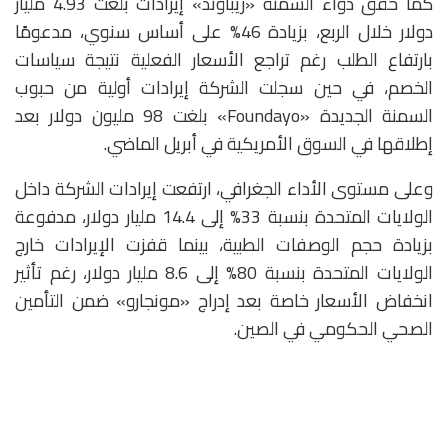
كما حقق دواء السمنة «زيباوند» إيرادات بلغت 4.93 مليار
دولار خلال الربع، بزيادة 46% على أساس سنوي، مدعومًا
بارتفاع الطلب رغم تراجع الأسعار الفعلية نتيجة سياسات
الخصم، في حين سجلت الشركة إيرادات أولية من حبوب
السمنة الجديدة «Foundayo» بلغت 98 مليون دولار بعد
إطلاقها في السوق الأمريكية في أبريل الماضي.
وعلى مستوى الأداء الجغرافي، ارتفعت إيرادات الشركة داخل
الولايات المتحدة بنسبة 33% إلى 14.4 مليار دولار، مدفوعة
بزيادة حجم الوصفات الطبية، بينما قفزت الإيرادات خارج
الولايات المتحدة بنسبة 80% إلى 8.6 مليار دولار، رغم تأثير
انخفاض الأسعار خاصة بعد إدراج «مونجارو» ضمن التأمين
الصحي الحكومي في الصين.