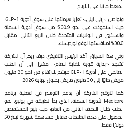
الضغط جزئيًا على الأرباح.
وتواصل «إيلي ليلي» تعزيز هيمنتها على سوق أدوية GLP-1،
حيث استحوذت على نحو 60.9% من سوق أدوية السمنة
والسكري في الولايات المتحدة خلال الربع الثاني، مقابل
38.8% لمنافستها
نوفو نورديسك
.
وفي هذا السياق، أكد الرئيس التنفيذي ديف ريكز أن الشركة
تشهد «بداية قوية للغاية للعام»، مشيرًا إلى أن الطلب
العالمي على أدوية GLP-1 مرشح للارتفاع من نحو 20 مليون
مريض حاليًا إلى 30 مليون مريض بحلول نهاية 2026.
كما تتوقع الشركة أن يدعم التوسع في تغطية برنامج
Medicare
لأدوية السمنة، الذي بدأ تطبيقه في يوليو، نمو
الطلب خلال النصف الثاني من العام، حيث يتيح للمستفيدين
الحصول على هذه العلاجات مقابل مساهمة شهرية تبلغ 50
دولارًا فقط.