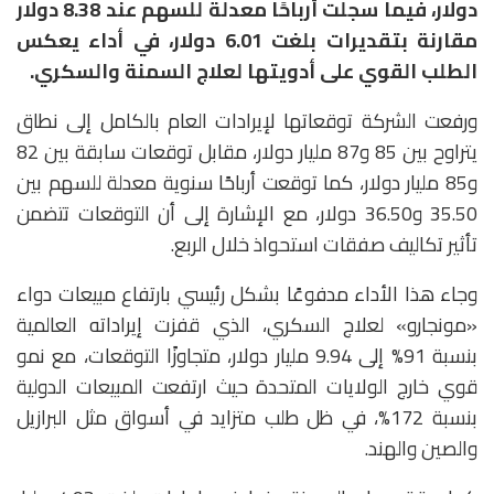
دولار، فيما سجلت أرباحًا معدلة للسهم عند 8.38 دولار
مقارنة بتقديرات بلغت 6.01 دولار، في أداء يعكس
الطلب القوي على أدويتها لعلاج السمنة والسكري.
ورفعت الشركة توقعاتها لإيرادات العام بالكامل إلى نطاق
يتراوح بين 85 و87 مليار دولار، مقابل توقعات سابقة بين 82
و85 مليار دولار، كما توقعت أرباحًا سنوية معدلة للسهم بين
35.50 و36.50 دولار، مع الإشارة إلى أن التوقعات تتضمن
تأثير تكاليف صفقات استحواذ خلال الربع.
وجاء هذا الأداء مدفوعًا بشكل رئيسي بارتفاع مبيعات دواء
«مونجارو» لعلاج السكري، الذي قفزت إيراداته العالمية
بنسبة 91% إلى 9.94 مليار دولار، متجاوزًا التوقعات، مع نمو
قوي خارج الولايات المتحدة حيث ارتفعت المبيعات الدولية
بنسبة 172%، في ظل طلب متزايد في أسواق مثل البرازيل
والصين والهند.