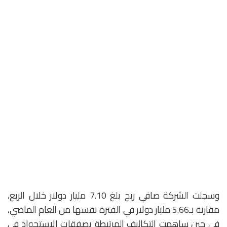
وسجلت الشركة صافي ربح بلغ 7.10 مليار دولار خلال الربع،
مقارنة بـ5.66 مليار دولار في الفترة نفسها من العام الماضي،
في حين ساهمت التكاليف المرتبطة بصفقات الاستحواذ في