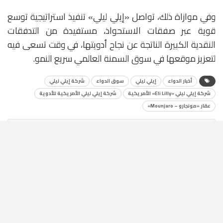
وفي موازاة ذلك، تواصل «إيلي ليلي» تنفيذ استراتيجية توسع
قوية عبر صفقات الاستحواذ، مستفيدة من التدفقات
النقدية الكبيرة الناتجة عن نجاح أدويتها، في وقت تسعى فيه
لتعزيز موقعها في سوق السمنة العالمي سريع النمو.
أخبار الدواء
إيلي ليلي
سوق الدواء
شركة إيلي ليلي
شركة إيلي ليلي «Eli Lilly» الأمريكية
شركة إيلي ليلي الأمريكية للأدوية
عقار «مونجارو – Mounjaro»
اترك تعليق