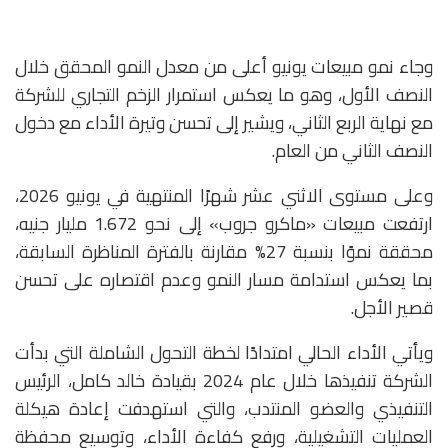
وجاء نمو مبيعات يونيو أعلى من معدل النمو المحقق خلال
النصف الأول، وهو ما يعكس استمرار الزخم التجاري للشركة
مع نهاية الربع الثاني، ويشير إلى تحسن وتيرة الأداء مع دخول
النصف الثاني من العام.
وعلى مستوى الاثني عشر شهرًا المنتهية في يونيو 2026،
ارتفعت مبيعات «ماكرو جروب» إلى نحو 1.672 مليار جنيه،
محققة نموًا بنسبة 27% مقارنة بالفترة المناظرة السابقة،
بما يعكس استدامة مسار النمو وعدم اقتصاره على تحسن
قصير الأجل.
ويأتي الأداء الحالي امتدادًا لخطة التحول الشاملة التي بدأت
الشركة تنفيذها خلال عام 2024 بقيادة خالد كامل، الرئيس
التنفيذي والعضو المنتدب، والتي استهدفت إعادة هيكلة
العمليات التشغيلية، ورفع كفاءة الأداء، وتوسيع محفظة