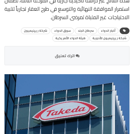
هذه النتائج عبر دراسة تأكيدية جارية في المرحلة الثالثة، لضمان
استمرار الموافقة النهائية والتوسع في طرح العقار تجارياً لتلبية
الاحتياجات غير الملباة لمرضى السرطان.
أخبار الدواء
سرطان الجلد
سوق الدواء
شركة ريپليميون
شركة ريپليميون للأدوية
هيئة الدواء الأمريكية
اترك تعليق