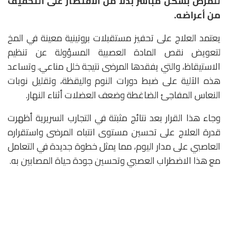
للمرض بشكل مباشر بدلاً من الاقتصار على التخفيف
من أعراضه.
يعتمد العلاج على تحفيز مستقبلات بروتينية معينة في المخ
لتعويض نقص المادة العصبية المسؤولة عن تنظيم
الاستيقاظ، والتي يفقدها المرضى نتيجة خلل مناعي. وتساعد
هذه الآلية على ضبط دورات النوم واليقظة، وتقليل نوبات
النعاس المفاجئ الضاغطة وضعف العضلات أثناء النهار.
وجاء هذا القرار بعد نتائج مثبتة في التجارب السريرية أظهرت
قدرة العلاج على تحسين مستوى انتباه المرضى واستقراره
العاصبي على مدار اليوم، مما يمثل خطوة جديدة في التعامل
مع هذا الاضطراب العصبي وتحسين جودة حياة المصابين به.