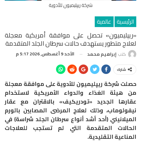
شركة ريپليميون للأدوية
الرئيسية
عالمية
«ريپليميون» تحصل على موافقة أمريكية معجلة
لعلاج متطور يستهدف حالات سرطان الجلد المتقدمة
الأحد 9 أغسطس, 2026 5:17 م
كتب
إبراهيم محمد
شارك
حصلت شركة ريپليميون للأدوية على موافقة معجلة
من هيئة الغذاء والدواء الأمريكية لاستخدام
عقارها الجديد «تودريكيف» بالاقتران مع عقار
نيفولوماب، وذلك لعلاج المرضى المصابين بالورم
الميلانيني (أحد أشد أنواع سرطان الجلد شراسة) في
الحالات المتقدمة التي لم تستجب للعلاجات
المناعية التقليدية.