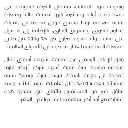
وبموجب بنود الاتفاقية، ستحصل الشركة السويدية على
دفعة نقدية أولية ومباشرة، تليها تدفقات مالية ودفعات
نقدية متعاقبة ترتبط بتحقيق مراحل محددة في عمليات
التطوير السريري والتسويق التجاري، بالإضافة إلى الحصول
على نسب عوائد متدرجة تتراوح بين 5% و10% من صافي
المبيعات المستقبلية للعقار عند طرحه في الأسواق العالمية.
وفور الإعلان الرسمي عن الصفقة، شهدت أسواق المال
استجابة قياسية؛ حيث قفزت أسهم شركة ألزيكير فارما
المدرجة في بورصة ناسداك فرست نورث بريميير” بنسبة
استثنائية بلغت 301.4% خلال تعاملات اليوم الثلاثاء، وسط
تفاؤل كبير من المستثمرين بالآفاق التي تفتحها هذه
الشراكة مع أحد أكبر عمالقة صناعة الدواء في العالم.