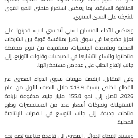
المناظرة السابقة، بما يعكس استمرار منحنى النمو القوي
للشركة على المدى السنوي.
ويعكس الأداء المتسارع لـ«بي أند سي لاب» قدرتها على
تعزيز حضورها في سوق يتميز بمنافسة قوية بين الشركات
المحلية ومتعددة الجنسيات، مستفيدة من تنوع محفظة
منتجاتها واتساع انتشارها في الصيدليات وقنوات التوزيع، إلى
جانب ارتفاع الطلب على عدد من مستحضراتها.
وفي المقابل، ارتفعت مبيعات سوق الدواء المصري عبر
القطاع الخاص بنسبة 13.9% خلال النصف الأول من عام
2026، لتصل إلى نحو 155.8 مليار جنيه، مدفوعة بزيادة
الاستهلاك وتحركات أسعار عدد من المستحضرات وطرح
منتجات جديدة، إلى جانب التوسع في القدرات الإنتاجية
المحلية.
ويستند القطاع الدوائي المصري إلى قاعدة صناعية تضم نحو