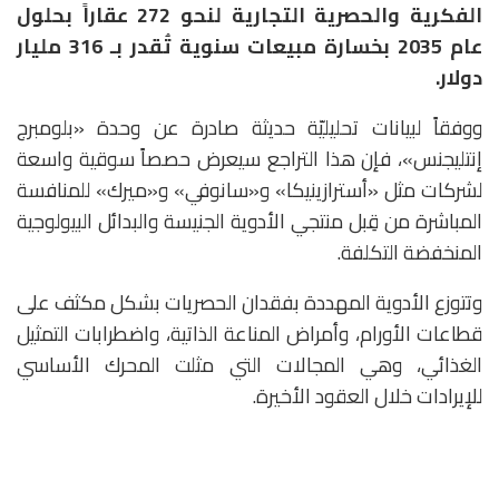
الفكرية والحصرية التجارية لنحو 272 عقاراً بحلول
عام 2035 بخسارة مبيعات سنوية تُقدر بـ 316 مليار
دولار.
ووفقاً لبيانات تحليليّة حديثة صادرة عن وحدة «بلومبرج
إنتليجنس»، فإن هذا التراجع سيعرض حصصاً سوقية واسعة
لشركات مثل «أسترازينيكا» و«سانوفي» و«ميرك» للمنافسة
المباشرة من قِبل منتجي الأدوية الجنيسة والبدائل البيولوجية
المنخفضة التكلفة.
وتتوزع الأدوية المهددة بفقدان الحصريات بشكل مكثف على
قطاعات الأورام، وأمراض المناعة الذاتية، واضطرابات التمثيل
الغذائي، وهي المجالات التي مثلت المحرك الأساسي
للإيرادات خلال العقود الأخيرة.