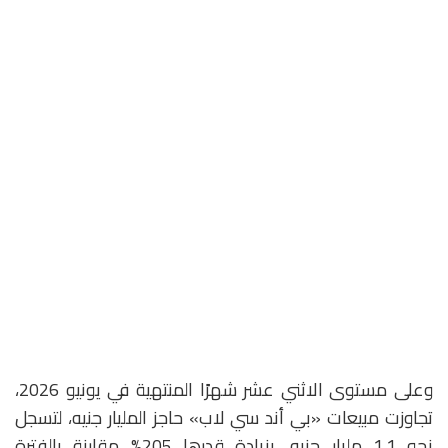
وعلى مستوى الاثني عشر شهرًا المنتهية في يونيو 2026،
تجاوزت مبيعات «بي أند سي لاب» حاجز المليار جنيه، لتسجل
نحو 1.1 مليار جنيه، بزيادة قدرها 205% مقارنة بالفترة