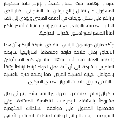
لمرض الزهايمر، حيث يعمل كمُعدِّل لإنزيم جاما سيكريتاز
المسؤول عن تقليل إنتاج بروتين بيتا النشواني الضار الذي
يتراكم على شكل لويحات في أدمغة المرضى ويؤدي إلى تلف
الخلايا العصبية، بالتوازي مع تحفيز إنتاج بروتينات أقصر وأكثر
أماناً للجسم لمنع تدهور القدرات الإدراكية.
وأكد مارتن جونسون، الرئيس التنفيذي لشركة ألزيكير، أن هذا
الاتفاق يمثل علامة فارقة ومنعطفاً استراتيجياً لشركته
ولتطوير العقار، فيما أشار يوهان ساندين، كبير المسؤولين
العلميين بالشركة، إلى أن آلية عمل الدواء ترتبط ارتباطاً وثيقاً
بالعوامل الجينية المسببة للمرض، مما يمنحه ميزة تنافسية
عالية في سوق علاجات الجهاز العصبي المركزي.
يُذكر أن إتمام الصفقة ودخولها حيز التنفيذ بشكل نهائي يظل
مشروطاً باستيفاء الإجراءات التنظيمية المعتادة، وفي
مقدمتها الحصول على موافقة السلطات الحكومية
السويدية بموجب اللوائح الوطنية المنظمة للاستثمار الأجنبي