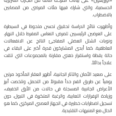
«أورزيفول» على بيانات المرحلة الثالثة من التجارب السريرية
الحسمية، والتي شارك فيها مئات المرضى من المصابين
بالاضطراب.
وأظهرت نتائج الدراسة تحقيق تحسن ملحوظ في السيطرة
على العرضين الرئيسيين للمرض: النعاس المفرط خلال النهار،
ونوبات الشلل العضلي المفاجئ الناتج عن الانفعالات
العاطفية.
كما أبدى المشاركون قدرة أكبر على البقاء في
حالة يقظة واستقرار ذهني مقارنة بالمجموعات التي تلقت
علاجاً بدائلاً.
على صعيد الأمان والآثار الجانبية، أظهر العقار المأخوذ مرتين
يومياً عن طريق الفم حداً مقبولاً من التحمل. وتلخصت أبرز
الأعراض الجانبية المسجلة في حالات من الأرق الخفيف،
وزيادة الإفرازات اللعابية، والرغبة المتكررة في التبول، دون
تسجيل اضطرابات خطيرة في الجهاز العصبي المركزي كما هو
الحال مع المنبهات التقليدية.