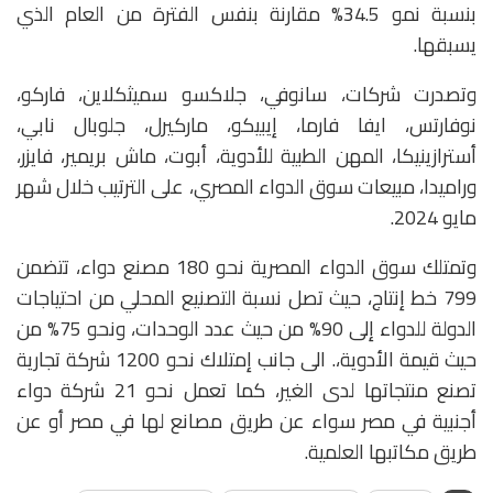
بنسبة نمو 34.5% مقارنة بنفس الفترة من العام الذي
يسبقها.
وتصدرت شركات، سانوفي، جلاكسو سميثكلاين، فاركو،
نوفارتس، ايفا فارما، إيبيكو، ماركيرل، جلوبال نابي،
أسترازينيكا، المهن الطبية للأدوية، أبوت، ماش بريمير، فايزر،
وراميدا، مبيعات سوق الدواء المصري، على الترتيب خلال شهر
مايو 2024.
وتمتلك سوق الدواء المصرية نحو 180 مصنع دواء، تتضمن
799 خط إنتاج، حيث تصل نسبة التصنيع المحلي من احتياجات
الدولة للدواء إلى 90% من حيث عدد الوحدات، ونحو 75% من
حيث قيمة الأدوية،. الى جانب إمتلاك نحو 1200 شركة تجارية
تصنع منتجاتها لدى الغير، كما تعمل نحو 21 شركة دواء
أجنبية في مصر سواء عن طريق مصانع لها في مصر أو عن
طريق مكاتبها العلمية.