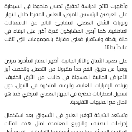
وأظهرت نتائج الدراسة تحقيق تحسن ملحوظ في السيطرة
على العرضين الرئيسيين للمرض: النعاس المفرط خلال النهار،
ونوبات الشلل العضلي المفاجئ الناتج عن الانفعالات
العاطفية.
كما أبدى المشاركون قدرة أكبر على البقاء في
حالة يقظة واستقرار ذهني مقارنة بالمجموعات التي تلقت
علاجاً بدائلاً.
على صعيد الأمان والآثار الجانبية، أظهر العقار المأخوذ مرتين
يومياً عن طريق الفم حداً مقبولاً من التحمل. وتلخصت أبرز
الأعراض الجانبية المسجلة في حالات من الأرق الخفيف،
وزيادة الإفرازات اللعابية، والرغبة المتكررة في التبول، دون
تسجيل اضطرابات خطيرة في الجهاز العصبي المركزي كما هو
الحال مع المنبهات التقليدية.
وتستعد الشركة لتوفير العلاج في الأسواق بعد استكمال
إجراءات التصنيف والتوزيع المعتمدة لمثل هذه الفئات
العلاجية الحديثة، مما يحسم أسبقيتها التجارية في تقديم أول