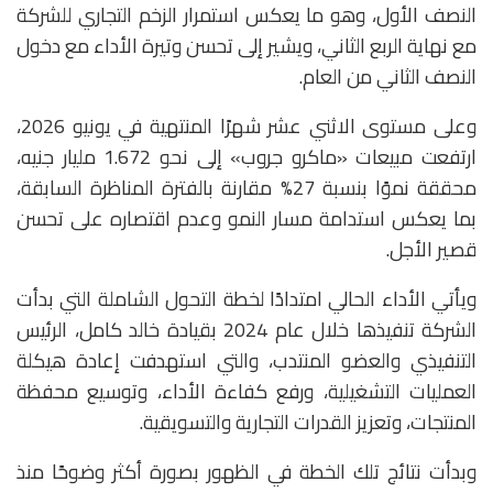
النصف الأول، وهو ما يعكس استمرار الزخم التجاري للشركة
مع نهاية الربع الثاني، ويشير إلى تحسن وتيرة الأداء مع دخول
النصف الثاني من العام.
وعلى مستوى الاثني عشر شهرًا المنتهية في يونيو 2026،
ارتفعت مبيعات «ماكرو جروب» إلى نحو 1.672 مليار جنيه،
محققة نموًا بنسبة 27% مقارنة بالفترة المناظرة السابقة،
بما يعكس استدامة مسار النمو وعدم اقتصاره على تحسن
قصير الأجل.
ويأتي الأداء الحالي امتدادًا لخطة التحول الشاملة التي بدأت
الشركة تنفيذها خلال عام 2024 بقيادة خالد كامل، الرئيس
التنفيذي والعضو المنتدب، والتي استهدفت إعادة هيكلة
العمليات التشغيلية، ورفع كفاءة الأداء، وتوسيع محفظة
المنتجات، وتعزيز القدرات التجارية والتسويقية.
وبدأت نتائج تلك الخطة في الظهور بصورة أكثر وضوحًا منذ