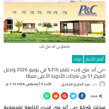
مصنع بي آند سي لاب
أهم الأخبار
دواء
«بي آند سي لاب» تقفز 316% في يونيو 2026 وتحتل
المركز 51 بين شركات الأدوية الأعلى مبيعًا
الأحد 9 أغسطس, 2026 7:13 م
كتب
عبد الحليم الجندي
شارك
سجلت شركة «بي آند سي لاب»، التابعة لمجموعة