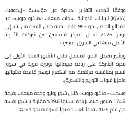
ووفقًا لأحدث التقارير الصادرة عن مؤسسة «إيكوفيا»
(IQVIA) للبيانات الدوائية، سجلت مبيعات «ماكرو جروب» عبر
القطاع الخاص نحو 953 مليون جنيه خلال الفترة من يناير إلى
يونيو 2026، لتحتل المركز الخمسين بين شركات الأدوية
الأعلى مبيعًا في السوق المصرية.
ويشير معدل النمو المسجل خلال الأشهر الستة الأولى إلى
قدرة الشركة على زيادة مبيعاتها بوتيرة قوية في سوق
تتسم بمنافسة مرتفعة، مع استمرار توسع قاعدة منتجاتها
وتعزيز قنوات التوزيع والتسويق.
وسجلت «ماكرو جروب» خلال شهر يونيو وحده مبيعات بقيمة
174.5 مليون جنيه، بزيادة نسبتها 39.6% مقارنة بالشهر نفسه
من عام 2025، فيما بلغت حصتها السوقية نحو 0.61%.