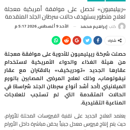
«ريپليميون» تحصل على موافقة أمريكية معجلة
لعلاج متطور يستهدف حالات سرطان الجلد المتقدمة
الأحد 9 أغسطس, 2026 5:17 م
كتب
إبراهيم محمد
شارك
حصلت شركة ريپليميون للأدوية على موافقة معجلة
من هيئة الغذاء والدواء الأمريكية لاستخدام
عقارها الجديد «تودريكيف» بالاقتران مع عقار
نيفولوماب، وذلك لعلاج المرضى المصابين بالورم
الميلانيني (أحد أشد أنواع سرطان الجلد شراسة) في
الحالات المتقدمة التي لم تستجب للعلاجات
المناعية التقليدية.
يعتمد العلاج الجديد على تقنية الفيروسات المحللة للأورام،
حيث يتم إنتاج فيروس معدل جينياً يحقن مباشرة داخل الأورام