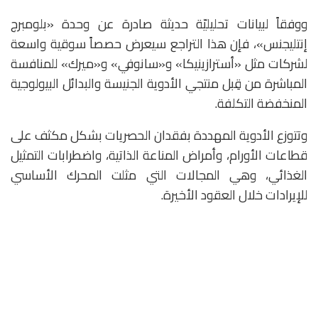
ووفقاً لبيانات تحليليّة حديثة صادرة عن وحدة «بلومبرج
إنتليجنس»، فإن هذا التراجع سيعرض حصصاً سوقية واسعة
لشركات مثل «أسترازينيكا» و«سانوفي» و«ميرك» للمنافسة
المباشرة من قِبل منتجي الأدوية الجنيسة والبدائل البيولوجية
المنخفضة التكلفة.
وتتوزع الأدوية المهددة بفقدان الحصريات بشكل مكثف على
قطاعات الأورام، وأمراض المناعة الذاتية، واضطرابات التمثيل
الغذائي، وهي المجالات التي مثلت المحرك الأساسي
للإيرادات خلال العقود الأخيرة.