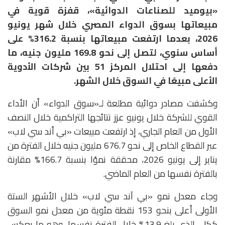
«بيوميد للصناعات الدوائية»، قفزة قوية في
مبيعاتها بسوق الدواء المصري خلال شهر يونيو
2026، بعدما ارتفعت مبيعاتها بنسبة 316.2% على
أساس سنوي، لتصل إلى نحو 169.8 مليون جنيه، ما
دفعها إلى احتلال المركز 51 بين شركات الأدوية
الأعلى مبيعًا في السوق خلال الشهر.
وكشفت مصادر دوائية مطلعة لـ«سوق الدواء» أن الأداء
القوي للشركة خلال يونيو عزز نتائجها التراكمية خلال النصف
الأول من العام الجاري، إذ ارتفعت مبيعات «بي أند سي لاب»
عبر القطاع الخاص إلى نحو 676.7 مليون جنيه خلال الفترة من
يناير إلى يونيو 2026، محققة نموًا بنسبة 166.7% مقارنة
بالفترة نفسها من العام الماضي.
وجاء معدل نمو «بي آند سي لاب» خلال الأشهر الستة
الأولى أعلى بنحو 153 نقطة مئوية من معدل نمو السوق
ككل، الذي بلغ 13.9% خلال الفترة نفسها، وهو ما يعكس