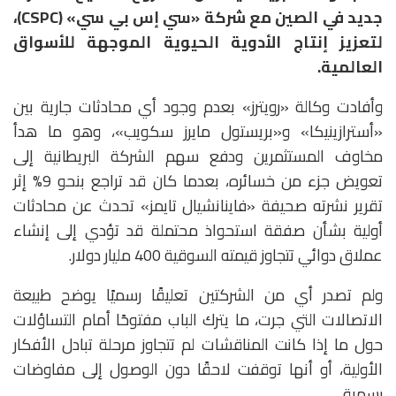
جديد في الصين مع شركة «سي إس بي سي» (CSPC)،
لتعزيز إنتاج الأدوية الحيوية الموجهة للأسواق
العالمية.
وأفادت وكالة «رويترز» بعدم وجود أي محادثات جارية بين
«أسترازينيكا» و«بريستول مايرز سكويب»، وهو ما هدأ
مخاوف المستثمرين ودفع سهم الشركة البريطانية إلى
تعويض جزء من خسائره، بعدما كان قد تراجع بنحو 9% إثر
تقرير نشرته صحيفة «فاينانشيال تايمز» تحدث عن محادثات
أولية بشأن صفقة استحواذ محتملة قد تؤدي إلى إنشاء
عملاق دوائي تتجاوز قيمته السوقية 400 مليار دولار.
ولم تصدر أي من الشركتين تعليقًا رسميًا يوضح طبيعة
الاتصالات التي جرت، ما يترك الباب مفتوحًا أمام التساؤلات
حول ما إذا كانت المناقشات لم تتجاوز مرحلة تبادل الأفكار
الأولية، أو أنها توقفت لاحقًا دون الوصول إلى مفاوضات
رسمية.