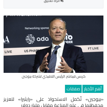
اترك تعليق
كريس فيباشر، الرئيس التنفيذي لشركة بيوجين
أهم الأخبار
صفقات
«بيوجين» تُكمل الاستحواذ على «رايثيرا» لتعزيز
محفظتها في علم المناعة مقابل مليار دولار