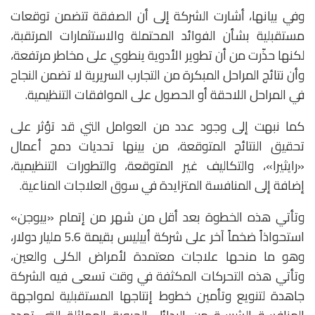
وفي بيانها، أشارت الشركة إلى أن الصفقة تتضمن توقعات
مستقبلية بشأن الفوائد المحتملة والاستثمارات المرتقبة،
لكنها حذّرت من أن تطوير الأدوية ينطوي على مخاطر مرتفعة،
وأن نتائج المراحل المبكرة من التجارب السريرية لا تضمن النجاح
في المراحل اللاحقة أو الحصول على الموافقات التنظيمية.
كما نبهت إلى وجود عدد من العوامل التي قد تؤثر على
تحقيق النتائج المتوقعة، من بينها تحديات دمج أعمال
«رايثيرا»، والتكاليف غير المتوقعة، والتطورات التنظيمية،
إضافة إلى المنافسة المتزايدة في سوق العلاجات المناعية.
وتأتي هذه الخطوة بعد أقل من شهر من إتمام «بيوجن»
استحواذاً ضخماً آخر على شركة أبيليس بقيمة 5.6 مليار دولار،
وهو ما منحها علاجات معتمدة لأمراض الكلى والعين،
وتأتي هذه التحركات المكثفة في وقت تسعى فيه الشركة
جاهدة لتنويع وتأمين خطوط إنتاجها المستقبلية لمواجهة