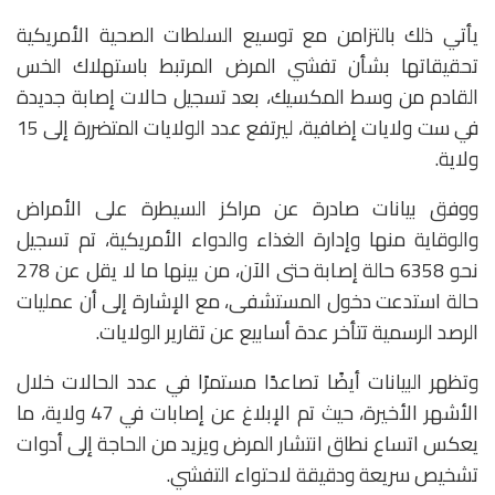
يأتي ذلك بالتزامن مع توسيع السلطات الصحية الأمريكية
تحقيقاتها بشأن تفشي المرض المرتبط باستهلاك الخس
القادم من وسط المكسيك، بعد تسجيل حالات إصابة جديدة
في ست ولايات إضافية، ليرتفع عدد الولايات المتضررة إلى 15
ولاية.
ووفق بيانات صادرة عن
مراكز السيطرة على الأمراض
والوقاية منها
و
إدارة الغذاء والدواء الأمريكية
، تم تسجيل
نحو 6358 حالة إصابة حتى الآن، من بينها ما لا يقل عن 278
حالة استدعت دخول المستشفى، مع الإشارة إلى أن عمليات
الرصد الرسمية تتأخر عدة أسابيع عن تقارير الولايات.
وتظهر البيانات أيضًا تصاعدًا مستمرًا في عدد الحالات خلال
الأشهر الأخيرة، حيث تم الإبلاغ عن إصابات في 47 ولاية، ما
يعكس اتساع نطاق انتشار المرض ويزيد من الحاجة إلى أدوات
تشخيص سريعة ودقيقة لاحتواء التفشي.