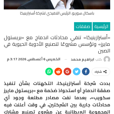
باسكال سوريو، الرئيس التنفيذي لشركة أسترازينيكا
الرئيسية
صفقات
«أسترازينيكا» تنفي محادثات اندماج مع «بريستول
مايرز» وتؤسس مشروعًا لتصنيع الأدوية الحيوية في
الصين
الخميس 6 أغسطس, 2026 3:17 م
كتب
ابراهيم محمد
شارك
بددت شركة أسترازينيكا، التكهنات بشأن تنفيذ
صفقة اندماج أو استحواذ ضخمة مع «بريستول مايرز
سكويب»، بعدما نفت مصادر مطلعة وجود أي
محادثات جارية بين الشركتين، في وقت أعلنت فيه
المجموعة البريطانية عن مشروع تصنيع مشترك