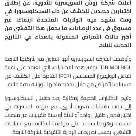
أعلنت شركة
روش السويسرية للأدوية،
عن إطلاق
اختبارين جديدين للكشف عن داء
السيكلوسبورا
، في
وقت تشهد فيه الولايات المتحدة ارتفاعًا غير
مسبوق في عدد الإصابات، ما يجعل هذا التفشي من
أكبر حالات الأمراض المنقولة بالغذاء في التاريخ
الحديث للبلاد.
وأوضحت الشركة السويسرية أنها تتعاون مع شركتها التابعة
TIB MOLBIOL
لتوفير هذه الاختبارات، التي تعتمد على تقنية
تفاعل البوليميراز المتسلسل (PCR) القادرة على الكشف عن
مسببات الأمراض من خلال تحديد مادتها الوراثية بدقة عالية.
وتتيح الاختبارات الجديدة إمكانية رصد طفيلي السيكلوسبورا
إلى جانب طفيليات معوية أخرى، مع مرونة للمختبرات في
اختيار فحص طفيلي واحد أو ثلاثة أو ستة طفيليات عبر منصات
مختلفة، وهو ما يساعد على مواءمة التكاليف مع احتياجات
التشغيل، بحسب تصريحات الإدارة التنفيذية للشركة التابعة.