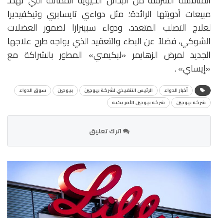
المنافسة الشرسة من البدائل الحيوية المماثلة التي تهدد
مبيعات أدويتها الرائدة؛ مثل دواءي تايسابري وتيكفيديرا
لعلاج التصلب المتعدد، ودواء سبينرازا لضمور العضلات
الشوكي، فضلاً عن البطء والتعقيد الذي يواجه طرح علاجها
الجديد لمرض الزهايمر «ليكيمبي» المطور بالشراكة مع
«إيساي» .
أخبار الدواء
الرئيس التنفيذي لشركة بيوجين
بيوجين
سوق الدواء
شركة بيوجين
شركة بيوجين الأمريكية
اترك تعليق