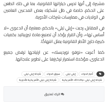
مشيرة إلى أنها تدرس خياراتها القانونية، بما في ذلك الطعن
على الحكم، خاصة في ظل تشكيك بعض المدعين العامين
في الولايات في ممارسات شركات الأدوية.
في المقابل، رحبت «إيلي ليلي» بالحكم، معتبرة أن الدعوى «لا
أساس لها»، وأن القرار يؤكد أن تصنيع مادة تيرزيباتيد بكميات
كبيرة خارج الأطر القانونية يمثل انتهاكًا.
كما أعربت «نوفو نورديسك» عن ارتياحها لرفض جميع
الدعاوى، مؤكدة استمرار تركيزها على تطوير علاجاتها.
أخبار الدواء
إيلي ليلي
سوق الدواء
شركة إيلي ليلي
شركة إيلي ليلي «Eli Lilly» الأمريكية
شركة إيلي ليلي الأمريكية للأدوية
اترك تعليق