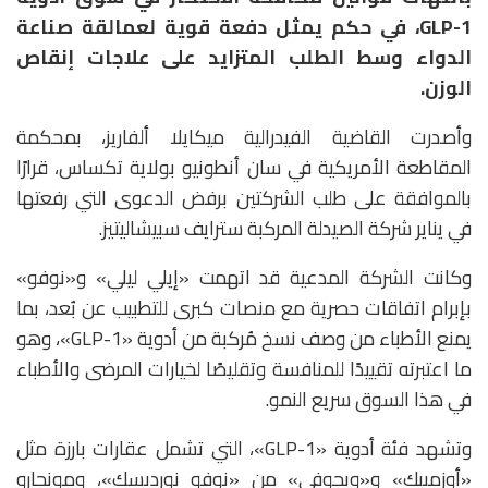
GLP-1، في حكم يمثل دفعة قوية لعمالقة صناعة
الدواء وسط الطلب المتزايد على علاجات إنقاص
الوزن.
وأصدرت القاضية الفيدرالية
ميكايلا ألفاريز
، بمحكمة
المقاطعة الأمريكية في سان أنطونيو بولاية تكساس، قرارًا
بالموافقة على طلب الشركتين برفض الدعوى التي رفعتها
في يناير شركة الصيدلة المركبة
سترايف سبيشاليتيز
.
وكانت الشركة المدعية قد اتهمت «إيلي ليلي» و«نوفو»
بإبرام اتفاقات حصرية مع منصات كبرى للتطبيب عن بُعد، بما
يمنع الأطباء من وصف نسخ مُركبة من أدوية «GLP-1»، وهو
ما اعتبرته تقييدًا للمنافسة وتقليصًا لخيارات المرضى والأطباء
في هذا السوق سريع النمو.
وتشهد فئة أدوية «GLP-1»، التي تشمل عقارات بارزة مثل
«
أوزمبيك»
و«
ويجوفي»
من «نوفو نورديسك»، و
مونجارو