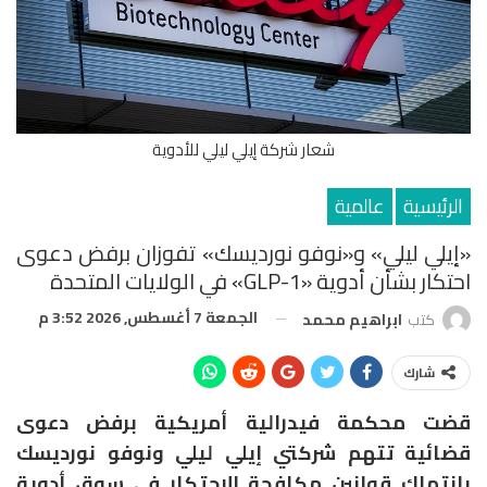
شعار شركة إيلي ليلي للأدوية
الرئيسية
عالمية
«إيلي ليلي» و«نوفو نورديسك» تفوزان برفض دعوى
احتكار بشأن أدوية «GLP-1» في الولايات المتحدة
الجمعة 7 أغسطس, 2026 3:52 م
كتب
ابراهيم محمد
شارك
قضت محكمة فيدرالية أمريكية برفض دعوى
قضائية تتهم شركتي
إيلي ليلي
و
نوفو نورديسك
بانتهاك قوانين مكافحة الاحتكار في سوق أدوية