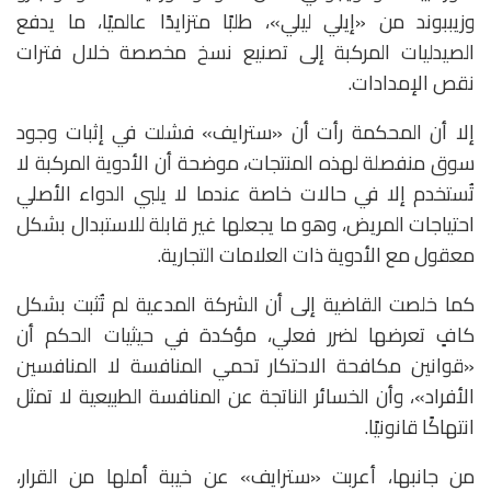
و
زيببوند
من «إيلي ليلي»، طلبًا متزايدًا عالميًا، ما يدفع
الصيدليات المركبة إلى تصنيع نسخ مخصصة خلال فترات
نقص الإمدادات.
إلا أن المحكمة رأت أن «سترايف» فشلت في إثبات وجود
سوق منفصلة لهذه المنتجات، موضحة أن الأدوية المركبة لا
تُستخدم إلا في حالات خاصة عندما لا يلبي الدواء الأصلي
احتياجات المريض، وهو ما يجعلها غير قابلة للاستبدال بشكل
معقول مع الأدوية ذات العلامات التجارية.
كما خلصت القاضية إلى أن الشركة المدعية لم تُثبت بشكل
كافٍ تعرضها لضرر فعلي، مؤكدة في حيثيات الحكم أن
«قوانين مكافحة الاحتكار تحمي المنافسة لا المنافسين
الأفراد»، وأن الخسائر الناتجة عن المنافسة الطبيعية لا تمثل
انتهاكًا قانونيًا.
من جانبها، أعربت «سترايف» عن خيبة أملها من القرار،