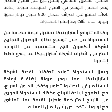
هامش التشغيل الأساسي بشكل كبير على المدى القصير،
ومع استمرار التوسع في المدى المتوسط سيولد إضافة
للعائد المتكرر قبل الضرائب بمعدل 500 مليون دولار سنويًا
بنهاية العام الثالث بعد إتمام الاستحواذ.
وكذلك تتوقع أسترازينيكا تحقيق قيمة مضافة من
الاستحواذ من خلال توسيع نطاق الوصول التجاري
لشركة ألكسون التي ستستفيد من التواجد
المترامي الأطرف لشركة أسترازينيكا بما يسرع خطط
إنتاجها
.
ويعزز الاستحواذ توليد تدفقات نقدية لشركة
أسترازينيكا، مما يوفر مرونة إضافية لإعادة
الاستثمار في البحث والتطوير وخفض الديون السريع،
مع الطموح لزيادة الأرباح، وكذلك الاستحواذ الفوري
على الأرباح المتراكمة وتعزيز القيمة، بما يتماشى
مع أولويات تخصيص رأس المال المعلنة
.