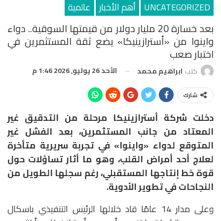
UNCATEGORIZED
أهم الأخبار
عالمية
بعد خسارة 20 مليار دولار من قيمتها السوقية.. دواء
واينوا من «أسترازينيكا» يضع ثقة المستثمرين في
اختبار صعب
الأحد 26 يوليو, 2026 1:46 م
كتب
ابراهيم محمد
شارك
دخلت شركة أسترازينيكا مرحلة من التدقيق غير
المعتاد من جانب المستثمرين، بعد الفشل غير
المتوقع لدواء «واينوا» في تجربة سريرية متأخرة
لعلاج أحد أمراض القلب، وهو ما أثار تساؤلات حول
قوة خط إنتاجها المستقبلي، رغم سجلها الطويل من
النجاحات في تطوير الأدوية.
وعلى مدار 14 عامًا قاد خلالها الرئيس التنفيذي باسكال