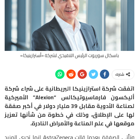
باسكال سوريوت الرئيس التنفيذي لشركة «أسترازينيكا»
شارك
اتفقت شركة استرازينيكا البريطانية على شراء شركة
أليكسون فارماسيوتيكالس “Alexion” الأميركية
لصناعة الأدوية مقابل 39 مليار دولار في أكبر صفقة
لها على الإطلاق، وذلك في خطوة من شأنها تعزيز
موقعها في علم المناعة والأمراض النادرة.
وتأتي الصفقة بعدما قالت AstraZeneca إنها تجري المزيد