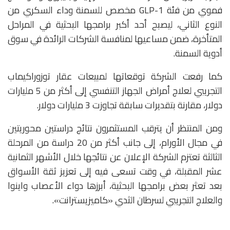
فموي من فئة GLP-1 مخصص للسمنة وداء السكري من
النوع الثاني، ليصبح أحد أكبر برامجها البحثية في المراحل
المتأخرة، ضمن مساعيها لمنافسة الشركات الرائدة في سوق
أدوية السمنة.
كما رفعت الشركة توقعاتها لمبيعات عقار توزوراكيماب
التجريبي لعلاج أمراض الجهاز التنفسي إلى أكثر من 5 مليارات
دولار، مقارنة بتقديرات سابقة تجاوزت 3 مليارات دولار.
ومن المنتظر أن يترقب المستثمرون نتائج دراستين محوريتين
في مجال الأورام، إلى جانب أكثر من 20 دراسة من المرحلة
الثالثة تعتزم الشركة الإعلان عن نتائجها خلال الأشهر الثمانية
عشر المقبلة، في وقت تسعى فيه إلى تعزيز ثقة الأسواق
بعد تعثر بعض برامجها البحثية، أبرزها دواء الأعصاب واينوا
والعلاج التجريبي لسرطان الثدي «كاميزيسترانت».