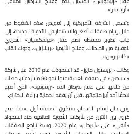
عقار «إليكويس» المسيل للدم، وعلاج السرطان المناعي
«أوبديفو».
وتسعى الشركة الأمريكية إلى تعويض هذه الضغوط من
خلال إبرام صفقات أصغر والاستثمار في الأدوية الجديدة، إلى
جانب تطوير محفظة تضم عقار «ميلفكسيان» التجريبي
للوقاية من الجلطات، وعلاج الأنيميا «ريبلازيل»، ودواء القلب
«كامزيوس».
وكانت «بريستول مايرز» قد استحوذت عام 2019 على شركة
«سيلجين» في صفقة بلغت قيمتها نحو 80 مليار دولار، حصلت
من خلالها على عقار سرطان الدم «ريفليميد»، الذي أصبح
لاحقًا أحد أبرز منتجاتها، قبل أن يفقد الحماية ببراءة الاختراع.
وفي حال إتمام الاندماج، ستكون الصفقة أول عملية دمج
كبرى بين اثنتين من شركات الأدوية العالمية منذ استحواذ
«أبفي» على «أليرجان» عام 2020، وسط تراجع الصفقات
العملاقة خلال السنوات الأخيرة، نتيجة تشدد سلطات