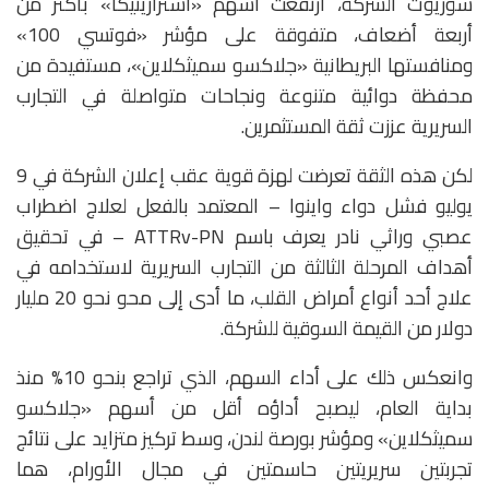
سوريوت الشركة، ارتفعت أسهم «أسترازينيكا» بأكثر من
أربعة أضعاف، متفوقة على مؤشر «فوتسي 100»
ومنافستها البريطانية «جلاكسو سميثكلاين»، مستفيدة من
محفظة دوائية متنوعة ونجاحات متواصلة في التجارب
السريرية عززت ثقة المستثمرين.
لكن هذه الثقة تعرضت لهزة قوية عقب إعلان الشركة في 9
يوليو فشل دواء واينوا – المعتمد بالفعل لعلاج اضطراب
عصبي وراثي نادر يعرف باسم ATTRv-PN – في تحقيق
أهداف المرحلة الثالثة من التجارب السريرية لاستخدامه في
علاج أحد أنواع أمراض القلب، ما أدى إلى محو نحو 20 مليار
دولار من القيمة السوقية للشركة.
وانعكس ذلك على أداء السهم، الذي تراجع بنحو 10% منذ
بداية العام، ليصبح أداؤه أقل من أسهم «جلاكسو
سميثكلاين» ومؤشر بورصة لندن، وسط تركيز متزايد على نتائج
تجربتين سريريتين حاسمتين في مجال الأورام، هما