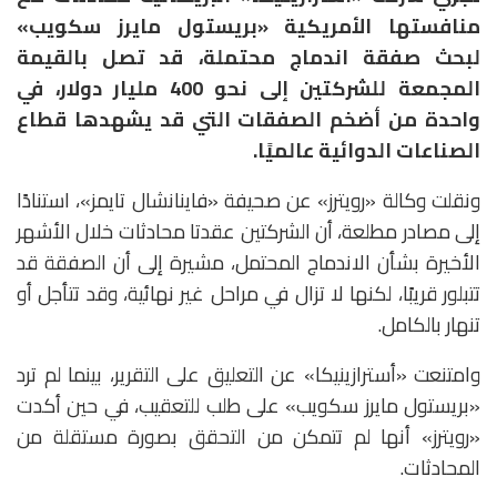
منافستها الأمريكية «بريستول مايرز سكويب»
لبحث صفقة اندماج محتملة، قد تصل بالقيمة
المجمعة للشركتين إلى نحو 400 مليار دولار، في
واحدة من أضخم الصفقات التي قد يشهدها قطاع
الصناعات الدوائية عالميًا.
ونقلت وكالة «رويترز» عن صحيفة «فاينانشال تايمز»، استنادًا
إلى مصادر مطلعة، أن الشركتين عقدتا محادثات خلال الأشهر
الأخيرة بشأن الاندماج المحتمل، مشيرة إلى أن الصفقة قد
تتبلور قريبًا، لكنها لا تزال في مراحل غير نهائية، وقد تتأجل أو
تنهار بالكامل.
وامتنعت «أسترازينيكا» عن التعليق على التقرير، بينما لم ترد
«بريستول مايرز سكويب» على طلب للتعقيب، في حين أكدت
«رويترز» أنها لم تتمكن من التحقق بصورة مستقلة من
المحادثات.