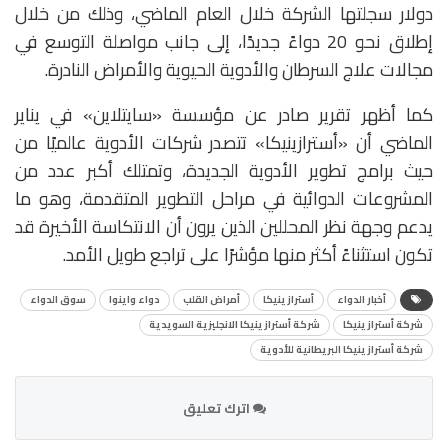
دولار سجلتها الشركة خلال العام الماضي، وذلك من خلال
إطلاق نحو 20 دواءً جديدًا، إلى جانب مواصلة التوسع في
مجالات علاج السرطان والأدوية الحيوية والأمراض النادرة.
كما أظهر تقرير صادر عن مؤسسة «سايتلاين» في يناير
الماضي أن «أسترازينيكا» تتصدر شركات الأدوية عالميًا من
حيث برامج تطوير الأدوية الجديدة، وتمتلك أكبر عدد من
المشروعات الدوائية في مراحل التطوير المتقدمة، وهو ما
يدعم وجهة نظر المحللين الذين يرون أن الانتكاسة الأخيرة قد
تكون استثناءً أكثر منها مؤشرًا على تراجع طويل الأمد.
أخبار الدواء
أسترازينيكا
أمراض القلب
دواء واينوا
سوق الدواء
شركة أسترازينيكا
شركة أسترازينيكا الانجليزية السويدية
شركة أسترازينيكا البريطانية للأدوية
اترك تعليق