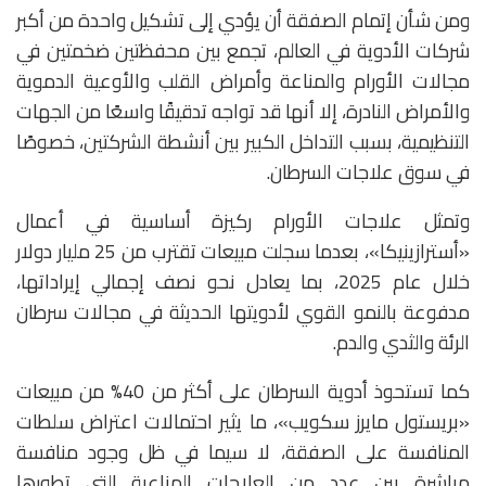
ومن شأن إتمام الصفقة أن يؤدي إلى تشكيل واحدة من أكبر
شركات الأدوية في العالم، تجمع بين محفظتين ضخمتين في
مجالات الأورام والمناعة وأمراض القلب والأوعية الدموية
والأمراض النادرة، إلا أنها قد تواجه تدقيقًا واسعًا من الجهات
التنظيمية، بسبب التداخل الكبير بين أنشطة الشركتين، خصوصًا
في سوق علاجات السرطان.
وتمثل علاجات الأورام ركيزة أساسية في أعمال
«أسترازينيكا»، بعدما سجلت مبيعات تقترب من 25 مليار دولار
خلال عام 2025، بما يعادل نحو نصف إجمالي إيراداتها،
مدفوعة بالنمو القوي لأدويتها الحديثة في مجالات سرطان
الرئة والثدي والدم.
كما تستحوذ أدوية السرطان على أكثر من 40% من مبيعات
«بريستول مايرز سكويب»، ما يثير احتمالات اعتراض سلطات
المنافسة على الصفقة، لا سيما في ظل وجود منافسة
مباشرة بين عدد من العلاجات المناعية التي تطورها