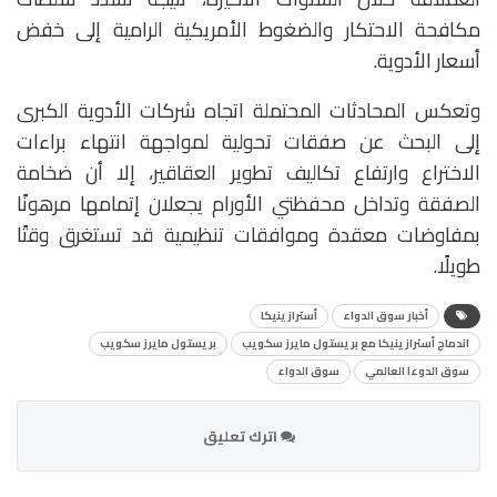
مكافحة الاحتكار والضغوط الأمريكية الرامية إلى خفض
أسعار الأدوية.
وتعكس المحادثات المحتملة اتجاه شركات الأدوية الكبرى
إلى البحث عن صفقات تحولية لمواجهة انتهاء براءات
الاختراع وارتفاع تكاليف تطوير العقاقير، إلا أن ضخامة
الصفقة وتداخل محفظتي الأورام يجعلان إتمامها مرهونًا
بمفاوضات معقدة وموافقات تنظيمية قد تستغرق وقتًا
طويلًا.
أخبار سوق الدواء
أسترازينيكا
اندماج أسترازينيكا مع بريستول مايرز سكويب
بريستول مايرز سكويب
سوق الدوءا العالمي
سوق الدواء
اترك تعليق