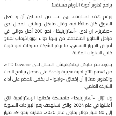
برامج تطوير أدوية الأورام مستقبلاً.
ورغم هذه المخاوف، يرى عدد من المحللين أن رد فعل
السوق كان مبالغًا فيه، وقال مايكل لويشتن، المحلل لدى
«جيفريز»، إن لدى «أسترازينيكا» نحو 200 أصل دوائي في
مراحل التطوير المتقدمة، من بينها دواء توزوراكيماب لعلاج
أمراض الجهاز التنفسي، ما يوفر للشركة محركات نمو قوية
خلال السنوات المقبلة.
بدوره، حذر مايكل نيدلكوفيتش، المحلل لدى «TD Cowen»،
من تعميم نتائج تجربة سريرية واحدة على مجمل برنامج البحث
والتطوير، معتبرًا أن إخفاق «واينوا» لا يكفي للحكم على أداء
الشركة العلمي.
ولا تزال «أسترازينيكا» متمسكة بخطتها الإستراتيجية التي
أعلنتها في عام 2024، والتي تستهدف رفع الإيرادات السنوية
إلى 80 مليار دولار بحلول عام 2030، مقارنة بنحو 59 مليار