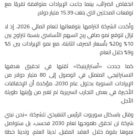
انخفاض الضرائب، بينما جاءت الإيرادات متوافقة تقريبًا مع
توقعات المحللين التي بلغت 15.39 مليار دولار.
وأكدت الشركة التزامها بتوقعاتها للعام المالي 2026، إذ لا
تزال تتوقع نمو صافي ربح السهم الأساسي بنسبة تتراوح بين
10% و20% بأسعار الصرف الثابتة، مع نمو الإيرادات بين 5%
و9% خلال العام.
كما جددت «أسترازينيكا» ثقتها في تحقيق هدفها
الاستراتيجي المتمثل في الوصول إلى 80 مليار دولار من
الإيرادات السنوية بحلول عام 2030، مؤكدة أن الإخفاقات
الأخيرة في بعض التجارب السريرية لم تغير من رؤيتها طويلة
الأجل.
وقال باسكال سوريوت الرئيس التنفيذي للشركة: «نحن نبني
شركة لن تحقق طموحها لعام 2030 فحسب، بل ستواصل
نموها بقوة خلال العقد المقبل. لدينا العلم، ولدينا خطة