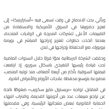
ويأتي بحث الاندماج في وقت تسعى فيه «أسترازينيكا» إلى
تعزيز حضورها في السوق الأمريكية والاستفادة من
التقييمات الأعلى للشركات المدرجة في الولايات المتحدة،
بعدما اتخذت خطوات لتعزيز إدراجها المباشر في بورصة
نيويورك، مع الاحتفاظ بإدراجها في لندن.
وحققت الشركة البريطانية نموًا قويًا خلال السنوات الماضية
تحت قيادة رئيسها التنفيذي باسكال سوريو، إذ ارتفعت
قيمتها السوقية بأكثر من أربعة أضعاف منذ توليه المنصب،
مدفوعة بتوسع محفظة علاجات الأورام والأمراض النادرة.
في المقابل، تواجه «بريستول مايرز سكويب» ضغوطًا ناتجة
عن تراجع مبيعات عدد من أدويتها القديمة، واقتراب انتهاء
الحماية القانونية لبعض منتجاتها الرئيسية، وفي مقدمتها