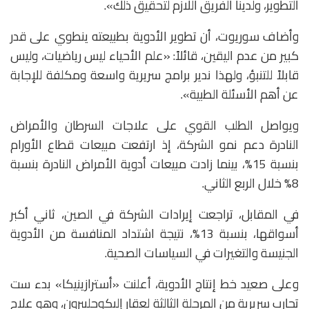
التطوير، ولدينا الفريق اللازم لتحقيق ذلك».
وأضاف سوريوت، أن تطوير الأدوية بطبيعته ينطوي على قدر
كبير من عدم اليقين، قائلاً: «علم الأحياء ليس رياضيات، وليس
قابلاً للتنبؤ، ولهذا ندير برامج سريرية واسعة ومكلفة للإجابة
عن أهم الأسئلة الطبية».
ويواصل الطلب القوي على علاجات السرطان والأمراض
النادرة دعم نمو الشركة، إذ ارتفعت مبيعات قطاع الأورام
بنسبة 15%، بينما زادت مبيعات أدوية الأمراض النادرة بنسبة
8% خلال الربع الثاني.
في المقابل، تراجعت إيرادات الشركة في الصين، ثاني أكبر
أسواقها، بنسبة 13%، نتيجة اشتداد المنافسة من الأدوية
الجنيسة والتغيرات في السياسات الصحية.
وعلى صعيد خط إنتاج الأدوية، أعلنت «أسترازينيكا» بدء ست
تجارب سريرية من المرحلة الثالثة لعقار إليكوجليبرون، وهو علاج