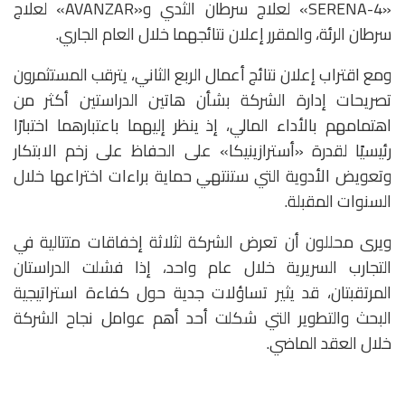
«SERENA-4» لعلاج سرطان الثدي و«AVANZAR» لعلاج
سرطان الرئة، والمقرر إعلان نتائجهما خلال العام الجاري.
ومع اقتراب إعلان نتائج أعمال الربع الثاني، يترقب المستثمرون
تصريحات إدارة الشركة بشأن هاتين الدراستين أكثر من
اهتمامهم بالأداء المالي، إذ ينظر إليهما باعتبارهما اختبارًا
رئيسيًا لقدرة «أسترازينيكا» على الحفاظ على زخم الابتكار
وتعويض الأدوية التي ستنتهي حماية براءات اختراعها خلال
السنوات المقبلة.
ويرى محللون أن تعرض الشركة لثلاثة إخفاقات متتالية في
التجارب السريرية خلال عام واحد، إذا فشلت الدراستان
المرتقبتان، قد يثير تساؤلات جدية حول كفاءة استراتيجية
البحث والتطوير التي شكلت أحد أهم عوامل نجاح الشركة
خلال العقد الماضي.