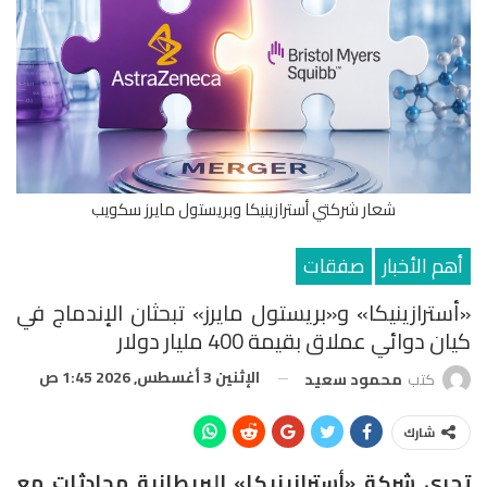
شعار شركتي أسترازينيكا وبريستول مايرز سكويب
أهم الأخبار
صفقات
«أسترازينيكا» و«بريستول مايرز» تبحثان الإندماج في
كيان دوائي عملاق بقيمة 400 مليار دولار
الإثنين 3 أغسطس, 2026 1:45 ص
كتب
محمود سعيد
شارك
تجري شركة «أسترازينيكا» البريطانية محادثات مع