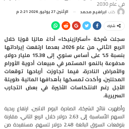
في عام 2030
الإثنين 27 يوليو, 2026 2:21 م
كتب
ابراهيم محمد
شارك
سجلت شركة «أسترازينيكا» أداءً ماليًا قويًا خلال
الربع الثاني من عام 2026، بعدما ارتفعت إيراداتها
بنسبة 5% على أساس سنوي إلى 15.38 مليار دولار،
مدفوعة بالنمو المستمر في مبيعات أدوية الأورام
والأمراض النادرة، فيما تجاوزت أرباحها توقعات
المحللين، وأكدت تمسكها بأهدافها المالية طويلة
الأجل رغم الانتكاسات الأخيرة في بعض التجارب
السريرية.
وأظهرت نتائج الشركة، الصادرة اليوم الاثنين، ارتفاع ربحية
السهم الأساسية إلى 2.63 دولار خلال الربع الثاني، مقارنة
بتوقعات السوق البالغة 2.48 دولار للسهم، مستفيدة من