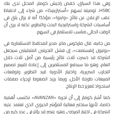
وفي هذا السياق، خفض راجيش كومار، المحلل لدى بنك
HSBC، توصيته لسهم «أسترازينيكا» من شراء إلى احتفاظ
عقب الإعلان عن نتائج «واينوا»، مؤكدًا أنه لا يزال يثق في
أساسيات الشركة واستراتيجية البحث والتطوير، لكنه لا يرى أن
الوقت الحالي مناسب للاستثمار في السهم.
من جانبه، قال ماركوس مانز، مدير المحافظ الاستثمارية في
«يونيون إنفستمنت»، إن فشل التجربتين المتبقيتين سيجعل
الشركة قد خسرت ثلاث نتائج رئيسية من أصل ثلاث خلال
العام، وهو ما سيدفع المستثمرين إلى إعادة تقييم تصميم
التجارب السريرية، واختيار الأدوية قيد التطوير، وتوقعات
المبيعات طويلة الأجل، وربما يزيد الضغوط لإجراء صفقات
استحواذ لتعزيز خط الإنتاج.
كما أشار كومار إلى أن تجربة «AVANZAR» تكتسب أهمية
خاصة، لأنها ستختبر فعالية المؤشر الحيوي الذي تعتمد عليه
الشركة في اختيار المرضى، وهو عنصر قد يؤثر في عدد كبير من