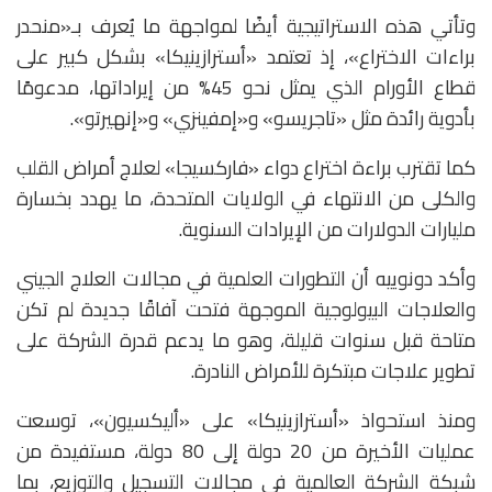
وتأتي هذه الاستراتيجية أيضًا لمواجهة ما يُعرف بـ«منحدر
براءات الاختراع»، إذ تعتمد «أسترازينيكا» بشكل كبير على
قطاع الأورام الذي يمثل نحو 45% من إيراداتها، مدعومًا
بأدوية رائدة مثل «تاجريسو» و«إمفينزي» و«إنهيرتو».
كما تقترب براءة اختراع دواء «فاركسيجا» لعلاج أمراض القلب
والكلى من الانتهاء في الولايات المتحدة، ما يهدد بخسارة
مليارات الدولارات من الإيرادات السنوية.
وأكد دونوييه أن التطورات العلمية في مجالات العلاج الجيني
والعلاجات البيولوجية الموجهة فتحت آفاقًا جديدة لم تكن
متاحة قبل سنوات قليلة، وهو ما يدعم قدرة الشركة على
تطوير علاجات مبتكرة للأمراض النادرة.
ومنذ استحواذ «أسترازينيكا» على «أليكسيون»، توسعت
عمليات الأخيرة من 20 دولة إلى 80 دولة، مستفيدة من
شبكة الشركة العالمية في مجالات التسجيل والتوزيع، بما