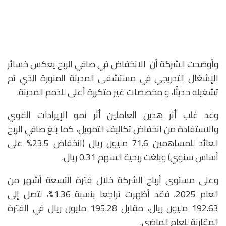
وأوضحت الشركة أن الانخفاض في صافي الربح يعكس خسائر
الإشغال التدريجي في مستشفى المدينة المنورة الذي تم
تشغيله حديثًا، و مخصصات غير متكررة أعلى للذمم المدينة.
وقد غلب أثر هذين العاملين أثر نمو الإيرادات القوي
والاستفادة من انخفاض تكاليف التمويل، كما بلغ صافي الربح
العائد للمساهمين 71.6 مليون ريال (انخفاض 23.5% على
أساس سنوي) وبلغت ربحية السهم 0.31 ريال.
وعلى مستوى أرباح الشركة خلال فترة التسعة أشهر من
العام 2025، فقد أظهرت تراجعا بنسبة 1.36%، لتصل إلى
192.63 مليون ريال، مقابل 195.28 مليون ريال في الفترة
المقارنة للعام الماضي.