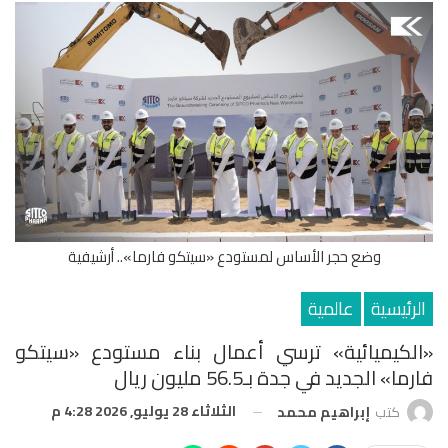
وضع حجر الأساس لمستودع «سيتكو فارما».. أرشيفية
الرئيسية
عالمية
«الكيميائية» ترسي أعمال بناء مستودع «سيتكو
فارما» الجديد في جدة بـ56.5 مليون ريال
الثلاثاء 28 يوليو, 2026 4:28 م
كتب
إبراهيم محمد