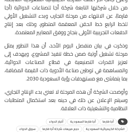
من خلال شركتها التابعة شركة أجا للصناعات الدوائية (أجا
فارما)، عن الانتهاء من مرحلة التجارب وبدء التشغيل الأولي
للخط الرابع خط الحقن المعقمة المتطور، وذلك بعد إنتاج
الدفعات التجريبية الأولى بنجاح ووفق المعايير المعتمدة.
وذكرت في بيان منفصل اليوم الأحد، أن هذا التطور يمثل
مرحلة تشغيل أولية ضمن خطة تنفيذ المشروع، ويهدف إلى
تعزيز القدرات التصنيعية في قطاع الصناعات الدوائية،
والمساهمة في توطين صناعة الأدوية ذات القيمة المضافة،
بما يتماشى مع مستهدفات رؤية السعودية 2030.
وأوضحت الشركة أن هذه المرحلة لا تعني بدء الإنتاج التجاري،
وسيتم الإعلان عن ذلك في حينه بعد استكمال المتطلبات
النظامية والتشغيلية ذات العلاقة.
أجا فارما
أجا فارما السعودية
أخبار الدواء
الشركة الكيميائية السعودية
حجم مبيعات شركة أجا فارما
سوق الدواء